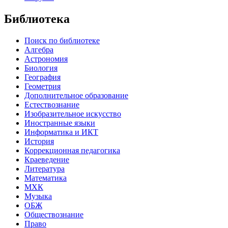
Библиотека
Поиск по библиотеке
Алгебра
Астрономия
Биология
География
Геометрия
Дополнительное образование
Естествознание
Изобразительное искусство
Иностранные языки
Информатика и ИКТ
История
Коррекционная педагогика
Краеведение
Литература
Математика
МХК
Музыка
ОБЖ
Обществознание
Право