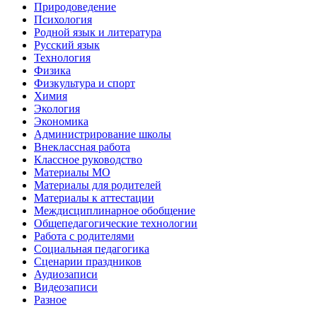
Природоведение
Психология
Родной язык и литература
Русский язык
Технология
Физика
Физкультура и спорт
Химия
Экология
Экономика
Администрирование школы
Внеклассная работа
Классное руководство
Материалы МО
Материалы для родителей
Материалы к аттестации
Междисциплинарное обобщение
Общепедагогические технологии
Работа с родителями
Социальная педагогика
Сценарии праздников
Аудиозаписи
Видеозаписи
Разное