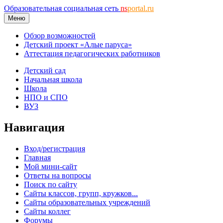
Образовательная социальная сеть
ns
portal.ru
Меню
Обзор возможностей
Детский проект «Алые паруса»
Аттестация педагогических работников
Детский сад
Начальная школа
Школа
НПО и СПО
ВУЗ
Навигация
Вход/регистрация
Главная
Мой мини-сайт
Ответы на вопросы
Поиск по сайту
Сайты классов, групп, кружков...
Сайты образовательных учреждений
Сайты коллег
Форумы