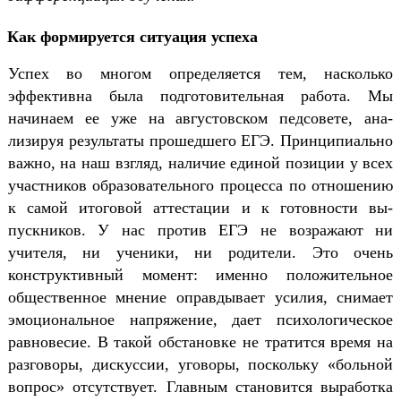
Как формируется ситуация успеха
Успех во многом определяется тем, насколько
эффективна была подгото­вительная работа. Мы
начинаем ее уже на августовском педсовете, ана­
лизируя результаты прошедшего ЕГЭ. Принципиально
важно, на наш взгляд, наличие единой позиции у всех
участников образовательного процесса по отношению
к самой итоговой аттестации и к готовности вы­
пускников. У нас против ЕГЭ не возра­жают ни
учителя, ни ученики, ни ро­дители. Это очень
конструктивный мо­мент: именно положительное
обще­ственное мнение оправдывает уси­лия, снимает
эмоциональное напря­жение, дает психологическое
равно­весие. В такой обстановке не тратит­ся время на
разговоры, дискуссии, уговоры, поскольку «больной
вопрос» отсутствует. Главным становится выработка