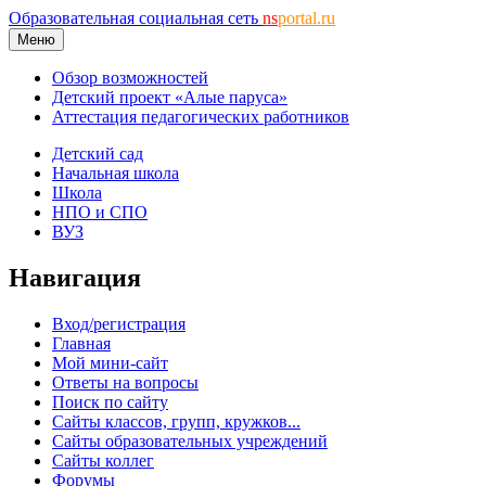
Образовательная социальная сеть
ns
portal.ru
Меню
Обзор возможностей
Детский проект «Алые паруса»
Аттестация педагогических работников
Детский сад
Начальная школа
Школа
НПО и СПО
ВУЗ
Навигация
Вход/регистрация
Главная
Мой мини-сайт
Ответы на вопросы
Поиск по сайту
Сайты классов, групп, кружков...
Сайты образовательных учреждений
Сайты коллег
Форумы