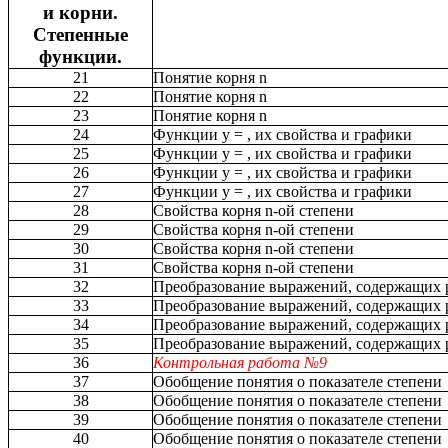
и корни.
Степенные
функции.
21
Понятие корня n
22
Понятие корня n
23
Понятие корня n
24
Функции у = , их свойства и графики
25
Функции у = , их свойства и графики
26
Функции у = , их свойства и графики
27
Функции у = , их свойства и графики
28
Свойства корня n-ой степени
29
Свойства корня n-ой степени
30
Свойства корня n-ой степени
31
Свойства корня n-ой степени
32
Преобразование выражений, содержащих 
33
Преобразование выражений, содержащих 
34
Преобразование выражений, содержащих 
35
Преобразование выражений, содержащих 
36
Контрольная работа №9
37
Обобщение понятия о показателе степени
38
Обобщение понятия о показателе степени
39
Обобщение понятия о показателе степени
40
Обобщение понятия о показателе степени