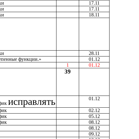
ки
17.11
ки
17.11
ки
18.11
ки
28.11
тепенные функции.»
01.12
1
01.12
39
исправлять
01.12
афик
фик
02.12
фик
05.12
фик
08.12
08.12
09.12