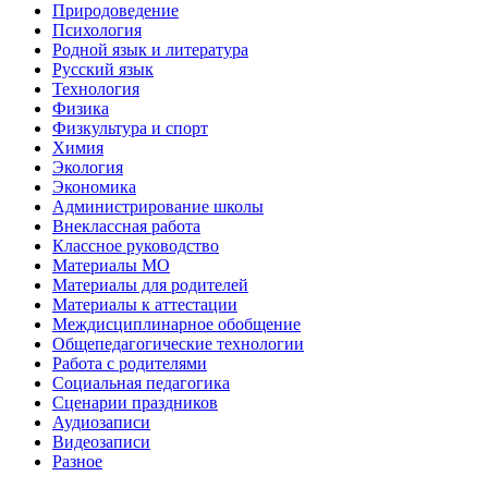
Природоведение
Психология
Родной язык и литература
Русский язык
Технология
Физика
Физкультура и спорт
Химия
Экология
Экономика
Администрирование школы
Внеклассная работа
Классное руководство
Материалы МО
Материалы для родителей
Материалы к аттестации
Междисциплинарное обобщение
Общепедагогические технологии
Работа с родителями
Социальная педагогика
Сценарии праздников
Аудиозаписи
Видеозаписи
Разное