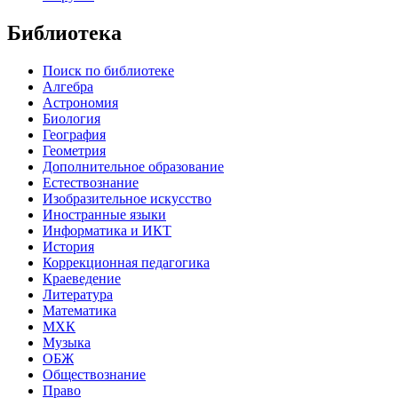
Библиотека
Поиск по библиотеке
Алгебра
Астрономия
Биология
География
Геометрия
Дополнительное образование
Естествознание
Изобразительное искусство
Иностранные языки
Информатика и ИКТ
История
Коррекционная педагогика
Краеведение
Литература
Математика
МХК
Музыка
ОБЖ
Обществознание
Право