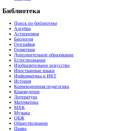
Библиотека
Поиск по библиотеке
Алгебра
Астрономия
Биология
География
Геометрия
Дополнительное образование
Естествознание
Изобразительное искусство
Иностранные языки
Информатика и ИКТ
История
Коррекционная педагогика
Краеведение
Литература
Математика
МХК
Музыка
ОБЖ
Обществознание
Право