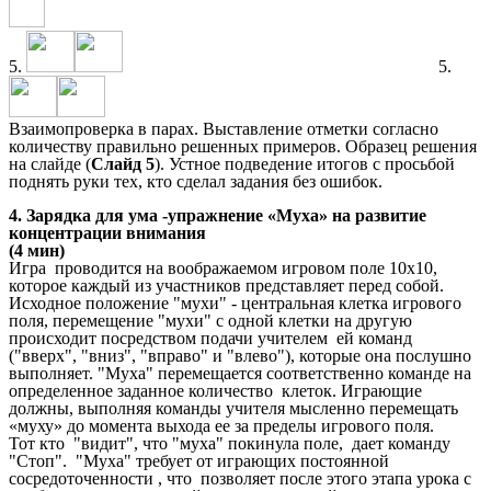
5.
5.
Взаимопроверка в парах. Выставление отметки согласно
количеству правильно решенных примеров. Образец решения
на слайде (
Слайд 5
). Устное подведение итогов с просьбой
поднять руки тех, кто сделал задания без ошибок.
4. Зарядка для ума -упражнение «Муха» на развитие
концентрации внимания
(4 мин)
Игра проводится на воображаемом игровом поле 10х10,
которое каждый из участников представляет перед собой.
Исходное положение "мухи" - центральная клетка игрового
поля, перемещение "мухи" с одной клетки на другую
происходит посредством подачи учителем ей команд
("вверх", "вниз", "вправо" и "влево"), которые она послушно
выполняет. "Муха" перемещается соответственно команде на
определенное заданное количество клеток. Играющие
должны, выполняя команды учителя мысленно перемещать
«муху» до момента выхода ее за пределы игрового поля.
Тот кто "видит", что "муха" покинула поле, дает команду
"Стоп". "Муха" требует от играющих постоянной
сосредоточенности , что позволяет после этого этапа урока с