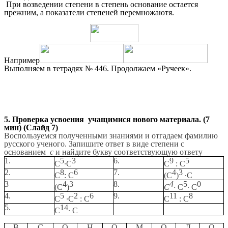
При возведении степени в степень основание остается
прежним, а показатели степеней перемножаютя.
Например
Выполняем в тетрадях № 446. Продолжаем «Ручеек».
5. Проверка усвоения учащимися нового материала. (7
мин) (Слайд 7)
Воспользуемся полученными знаниями и отгадаем фамилию
русского ученого. Запишите ответ в виде степени с
основанием
c
и найдите букву соответствующую ответу
1.
5
3
6.
9
5
С
∙С
С
: С
2.
8
6
7.
4
3
С
: С
(С
)
∙С
3
4
3
8.
4
5
0
(С
)
С
∙
С
∙ С
4.
5
2
6
9.
11
8
С
∙С
: С
С
: С
5.
14
С
∙ С
В
С
О
Н
О
М
О
Л
О