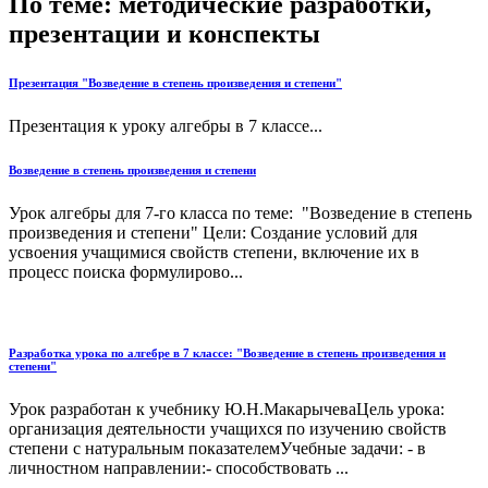
По теме: методические разработки,
презентации и конспекты
Презентация "Возведение в степень произведения и степени"
Презентация к уроку алгебры в 7 классе...
Возведение в степень произведения и степени
Урок алгебры для 7-го класса по теме: "Возведение в степень
произведения и степени" Цели: Создание условий для
усвоения учащимися свойств степени, включение их в
процесс поиска формулирово...
Разработка урока по алгебре в 7 классе: "Возведение в степень произведения и
степени"
Урок разработан к учебнику Ю.Н.МакарычеваЦель урока:
организация деятельности учащихся по изучению свойств
степени с натуральным показателемУчебные задачи: - в
личностном направлении:- способствовать ...