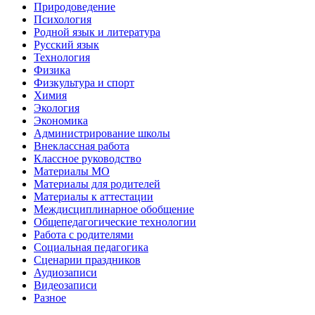
Природоведение
Психология
Родной язык и литература
Русский язык
Технология
Физика
Физкультура и спорт
Химия
Экология
Экономика
Администрирование школы
Внеклассная работа
Классное руководство
Материалы МО
Материалы для родителей
Материалы к аттестации
Междисциплинарное обобщение
Общепедагогические технологии
Работа с родителями
Социальная педагогика
Сценарии праздников
Аудиозаписи
Видеозаписи
Разное