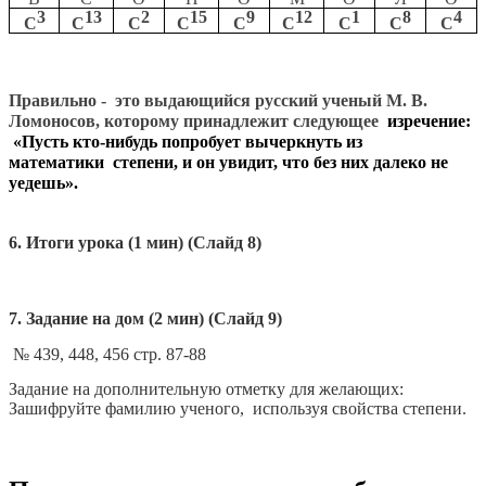
3
13
2
15
9
12
1
8
4
С
С
С
С
С
С
С
С
С
Правильно - это выдающийся русский ученый М. В.
Ломоносов, которому принадлежит следующее
изречение:
«Пусть кто-нибудь попробует вычеркнуть из
математики степени, и он увидит, что без них далеко не
уедешь».
6. Итоги урока (1 мин) (Слайд 8)
7. Задание на дом (2 мин) (Слайд 9)
№ 439, 448, 456 стр. 87-88
Задание на дополнительную отметку для желающих:
Зашифруйте фамилию ученого, используя свойства степени.