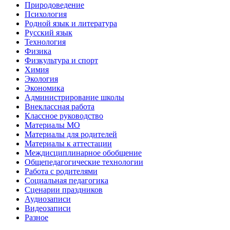
Природоведение
Психология
Родной язык и литература
Русский язык
Технология
Физика
Физкультура и спорт
Химия
Экология
Экономика
Администрирование школы
Внеклассная работа
Классное руководство
Материалы МО
Материалы для родителей
Материалы к аттестации
Междисциплинарное обобщение
Общепедагогические технологии
Работа с родителями
Социальная педагогика
Сценарии праздников
Аудиозаписи
Видеозаписи
Разное