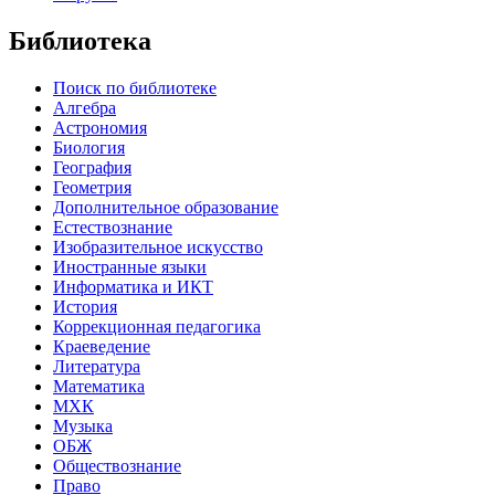
Библиотека
Поиск по библиотеке
Алгебра
Астрономия
Биология
География
Геометрия
Дополнительное образование
Естествознание
Изобразительное искусство
Иностранные языки
Информатика и ИКТ
История
Коррекционная педагогика
Краеведение
Литература
Математика
МХК
Музыка
ОБЖ
Обществознание
Право