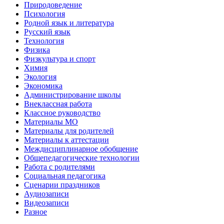
Природоведение
Психология
Родной язык и литература
Русский язык
Технология
Физика
Физкультура и спорт
Химия
Экология
Экономика
Администрирование школы
Внеклассная работа
Классное руководство
Материалы МО
Материалы для родителей
Материалы к аттестации
Междисциплинарное обобщение
Общепедагогические технологии
Работа с родителями
Социальная педагогика
Сценарии праздников
Аудиозаписи
Видеозаписи
Разное