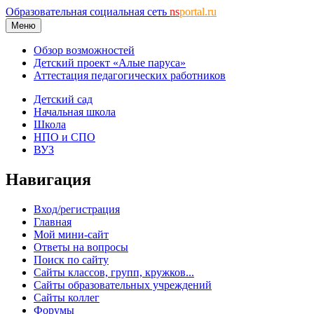
Образовательная социальная сеть
ns
portal.ru
Меню
Обзор возможностей
Детский проект «Алые паруса»
Аттестация педагогических работников
Детский сад
Начальная школа
Школа
НПО и СПО
ВУЗ
Навигация
Вход/регистрация
Главная
Мой мини-сайт
Ответы на вопросы
Поиск по сайту
Сайты классов, групп, кружков...
Сайты образовательных учреждений
Сайты коллег
Форумы