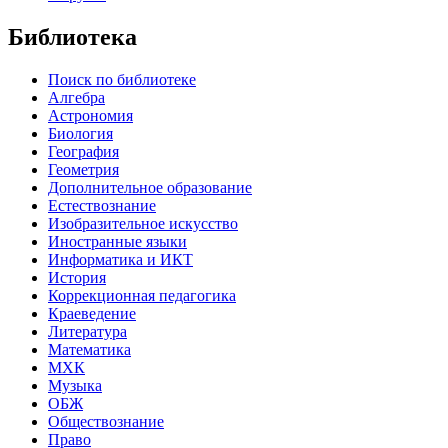
Библиотека
Поиск по библиотеке
Алгебра
Астрономия
Биология
География
Геометрия
Дополнительное образование
Естествознание
Изобразительное искусство
Иностранные языки
Информатика и ИКТ
История
Коррекционная педагогика
Краеведение
Литература
Математика
МХК
Музыка
ОБЖ
Обществознание
Право