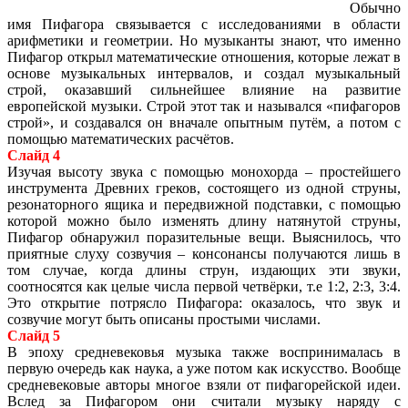
Обычно
имя Пифагора связывается с исследованиями в области
арифметики и геометрии. Но музыканты знают, что именно
Пифагор открыл математические отношения, которые лежат в
основе музыкальных интервалов, и создал музыкальный
строй, оказавший сильнейшее влияние на развитие
европейской музыки. Строй этот так и назывался «пифагоров
строй», и создавался он вначале опытным путём, а потом с
помощью математических расчётов.
Слайд 4
Изучая высоту звука с помощью монохорда – простейшего
инструмента Древних греков, состоящего из одной струны,
резонаторного ящика и передвижной подставки, с помощью
которой можно было изменять длину натянутой струны,
Пифагор обнаружил поразительные вещи. Выяснилось, что
приятные слуху созвучия – консонансы получаются лишь в
том случае, когда длины струн, издающих эти звуки,
соотносятся как целые числа первой четвёрки, т.е 1:2, 2:3, 3:4.
Это открытие потрясло Пифагора: оказалось, что звук и
созвучие могут быть описаны простыми числами.
Слайд 5
В эпоху средневековья музыка также воспринималась в
первую очередь как наука, а уже потом как искусство. Вообще
средневековые авторы многое взяли от пифагорейской идеи.
Вслед за Пифагором они считали музыку наряду с