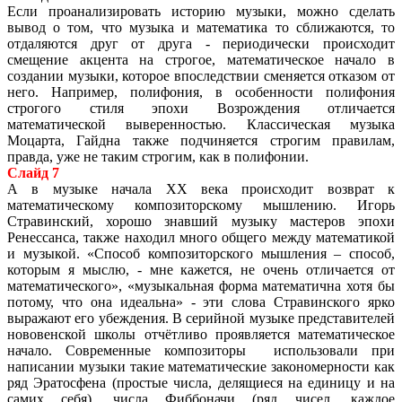
Если проанализировать историю музыки, можно сделать
вывод о том, что музыка и математика то сближаются, то
отдаляются друг от друга - периодически происходит
смещение акцента на строгое, математическое начало в
создании музыки, которое впоследствии сменяется отказом от
него. Например, полифония, в особенности полифония
строгого стиля эпохи Возрождения отличается
математической выверенностью. Классическая музыка
Моцарта, Гайдна также подчиняется строгим правилам,
правда, уже не таким строгим, как в полифонии.
Слайд 7
А в музыке начала XX века происходит возврат к
математическому композиторскому мышлению. Игорь
Стравинский, хорошо знавший музыку мастеров эпохи
Ренессанса, также находил много общего между математикой
и музыкой. «Способ композиторского мышления – способ,
которым я мыслю, - мне кажется, не очень отличается от
математического», «музыкальная форма математична хотя бы
потому, что она идеальна» - эти слова Стравинского ярко
выражают его убеждения. В серийной музыке представителей
нововенской школы отчётливо проявляется математическое
начало. Современные композиторы использовали при
написании музыки такие математические закономерности как
ряд Эратосфена (простые числа, делящиеся на единицу и на
самих себя), числа Фиббоначи (ряд чисел, каждое