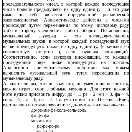
последовательности чисел, в которой каждое последующее
число больше предыдущего на одну единицу – и это уже
само по себе является определенной ритмической
закономерностью. Арифметические действия с числами
происходят путем перемещения по этому числовому ряду
либо в сторону увеличения, либо наоборот. По аналогии,
музыкальный звукоряд – это последовательность
музыкальных звуков, в которой каждый последующий звук
выше предыдущего также на одну единицу, (в музыке ей
соответствует полутон ), если звукоряд восходящий.
Cоответственно, если звукоряд нисходящий, то каждый
последующий звук ниже предыдущего на полтона.
Аналогично арифметическому действию мы можем
вычислить музыкальный звук путем перемещения по
музыкальному ряду.
А знаете ли вы, что не зная нот, но умея хорошо считать,
можно играть свои любимые мелодии. Для этого каждой
ноте нужно присвоить цифру: до – 1, ре – 2, ми – 3, фа – 4,
соль – 5, ля – 6, си – 7. Получится вот что! Песенка «Едет,
едет паровоз» нотами звучит так: до-ре-ми-фа-соль-соль-соль,
до-ре-ми-фа-соль-соль-соль,
фа-фа-фа
ми-ми-ми
ре-ре-ре-ре
до-до-до