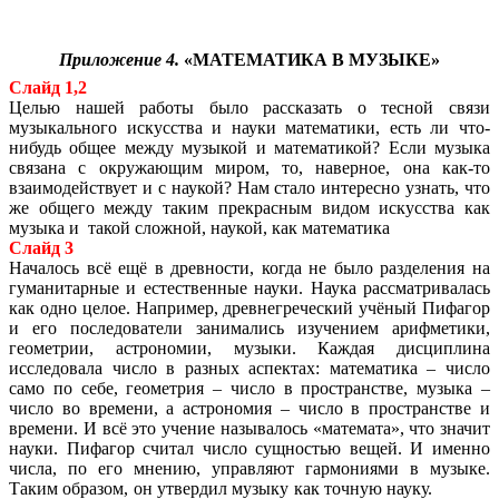
Приложение 4.
«МАТЕМАТИКА В МУЗЫКЕ»
Слайд 1,2
Целью нашей работы было рассказать о тесной связи
музыкального искусства и науки математики, есть ли что-
нибудь общее между музыкой и математикой? Если музыка
связана с окружающим миром, то, наверное, она как-то
взаимодействует и с наукой? Нам стало интересно узнать, что
же общего между таким прекрасным видом искусства как
музыка и такой сложной, наукой, как математика
Слайд 3
Началось всё ещё в древности, когда не было разделения на
гуманитарные и естественные науки. Наука рассматривалась
как одно целое. Например, древнегреческий учёный Пифагор
и его последователи занимались изучением арифметики,
геометрии, астрономии, музыки. Каждая дисциплина
исследовала число в разных аспектах: математика – число
само по себе, геометрия – число в пространстве, музыка –
число во времени, а астрономия – число в пространстве и
времени. И всё это учение называлось «математа», что значит
науки. Пифагор считал число сущностью вещей. И именно
числа, по его мнению, управляют гармониями в музыке.
Таким образом, он утвердил музыку как точную науку.