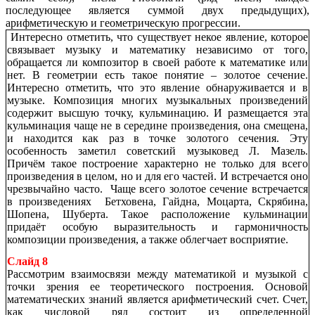
последующее является суммой двух предыдущих),
арифметическую и геометрическую прогрессии.
Интересно отметить, что существует некое явление, которое
связывает музыку и математику независимо от того,
обращается ли композитор в своей работе к математике или
нет. В геометрии есть такое понятие – золотое сечение.
Интересно отметить, что это явление обнаруживается и в
музыке. Композиция многих музыкальных произведений
содержит высшую точку, кульминацию. И размещается эта
кульминация чаще не в середине произведения, она смещена,
и находится как раз в точке золотого сечения. Эту
особенность заметил советский музыковед Л. Мазель.
Причём такое построение характерно не только для всего
произведения в целом, но и для его частей. И встречается оно
чрезвычайно часто. Чаще всего золотое сечение встречается
в произведениях Бетховена, Гайдна, Моцарта, Скрябина,
Шопена, Шуберта. Такое расположение кульминации
придаёт особую выразительность и гармоничность
композиции произведения, а также облегчает восприятие.
Слайд 8
Рассмотрим взаимосвязи между математикой и музыкой с
точки зрения ее теоретического построения. Основой
математических знаний является арифметический счет. Счет,
как числовой ряд состоит из определенной