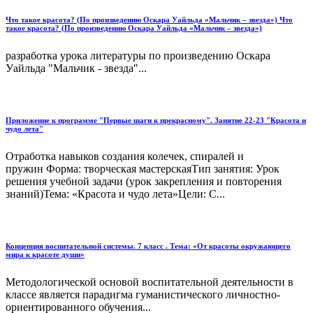
Что такое красота? (По произведению Оскара Уайльда «Мальчик – звезда») Что
такое красота? (По произведению Оскара Уайльда «Мальчик – звезда»)
разработка урока литературы по произведению Оскара
Уайльда "Мальчик - звезда"...
Приложение к программе "Первые шаги к прекрасному". Занятие 22-23 "Красота и
чудо лета"
Отработка навыков создания колечек, спиралей и
пружин Форма: творческая мастерскаяТип занятия: Урок
решения учебной задачи (урок закрепления и повторения
знаний)Тема: «Красота и чудо лета»Цели: С...
Концепция воспитательной системы. 7 класс . Тема: «От красоты окружающего
мира к красоте души»
Методологической основой воспитательной деятельности в
классе является парадигма гуманистического личностно-
ориентированного обучения...