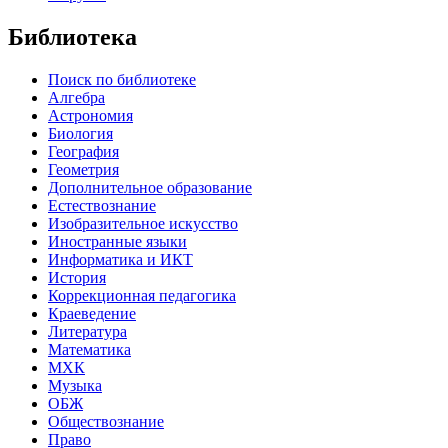
Библиотека
Поиск по библиотеке
Алгебра
Астрономия
Биология
География
Геометрия
Дополнительное образование
Естествознание
Изобразительное искусство
Иностранные языки
Информатика и ИКТ
История
Коррекционная педагогика
Краеведение
Литература
Математика
МХК
Музыка
ОБЖ
Обществознание
Право