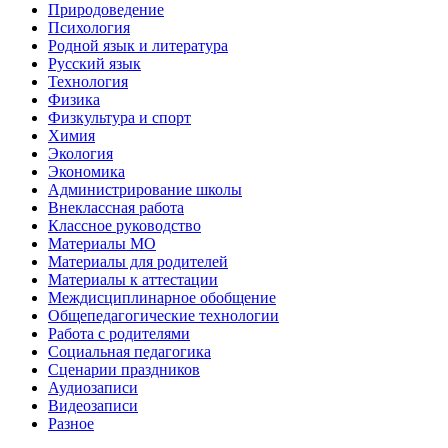
Природоведение
Психология
Родной язык и литература
Русский язык
Технология
Физика
Физкультура и спорт
Химия
Экология
Экономика
Администрирование школы
Внеклассная работа
Классное руководство
Материалы МО
Материалы для родителей
Материалы к аттестации
Междисциплинарное обобщение
Общепедагогические технологии
Работа с родителями
Социальная педагогика
Сценарии праздников
Аудиозаписи
Видеозаписи
Разное