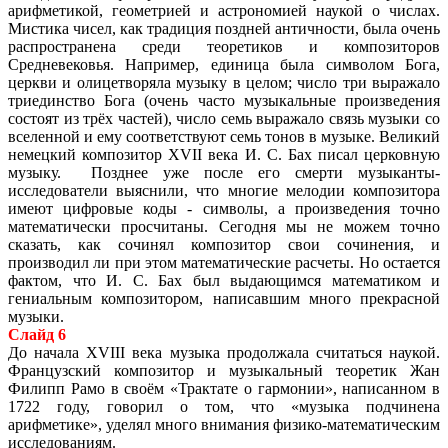
арифметикой, геометрией и астрономией наукой о числах.
Мистика чисел, как традиция поздней античности, была очень
распространена среди теоретиков и композиторов
Средневековья. Например, единица была символом Бога,
церкви и олицетворяла музыку в целом; число три выражало
триединство Бога (очень часто музыкальные произведения
состоят из трёх частей), число семь выражало связь музыки со
вселенной и ему соответствуют семь тонов в музыке. Великий
немецкий композитор XVII века И. С. Бах писал церковную
музыку. Позднее уже после его смерти музыканты-
исследователи выяснили, что многие мелодии композитора
имеют цифровые коды - символы, а произведения точно
математически просчитаны. Сегодня мы не можем точно
сказать, как сочинял композитор свои сочинения, и
производил ли при этом математические расчеты. Но остается
фактом, что И. С. Бах был выдающимся математиком и
гениальным композитором, написавшим много прекрасной
музыки.
Слайд 6
До начала XVIII века музыка продолжала считаться наукой.
Французский композитор и музыкальный теоретик Жан
Филипп Рамо в своём «Трактате о гармонии», написанном в
1722 году, говорил о том, что «музыка подчинена
арифметике», уделял много внимания физико-математическим
исследованиям.