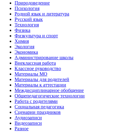
Природоведение
Психология
Родной язык и литература
Русский язык
Технология
Физика
Физкультура и спорт
Химия
Экология
Экономика
Администрирование школы
Внеклассная работа
Классное руководство
Материалы МО
Материалы для родителей
Материалы к аттестации
Междисциплинарное обобщение
Общепедагогические технологии
Работа с родителями
Социальная педагогика
Сценарии праздников
Аудиозаписи
Видеозаписи
Разное