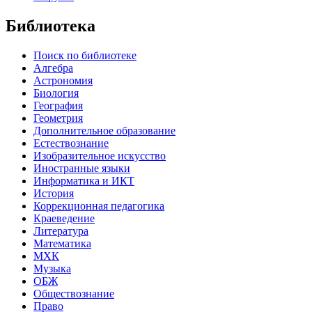
Библиотека
Поиск по библиотеке
Алгебра
Астрономия
Биология
География
Геометрия
Дополнительное образование
Естествознание
Изобразительное искусство
Иностранные языки
Информатика и ИКТ
История
Коррекционная педагогика
Краеведение
Литература
Математика
МХК
Музыка
ОБЖ
Обществознание
Право