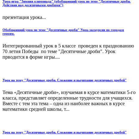
Урок-игра "Зимняя олимпиада" (обобщающий урок по теме "Десятичные дроби.
Действия над десятичными дробями")
презентация урока...
Обобщающий урок по теме "Десятичные дроби" Урок-экскурсия по городам
героям.
Интегрированный урок в 5 классе проведен к празднованию
70 летия Победы по теме "Десятичные дроби". Урок
прводится в форме игры....
Урок на тему "Десятичные дроби. Сложение и вычитание десятичных дробей"
Тема «Десятичные дроби», изучаемая в курсе математики 5-го
класса, представляет определенные трудности для учащихся.
Вместе с тем эта тема – одна из наиболее важных в курсе
математики средней школы, т...
Урок на тему "Десятичные дроби. Сложение и вычитание десятичных дробей"