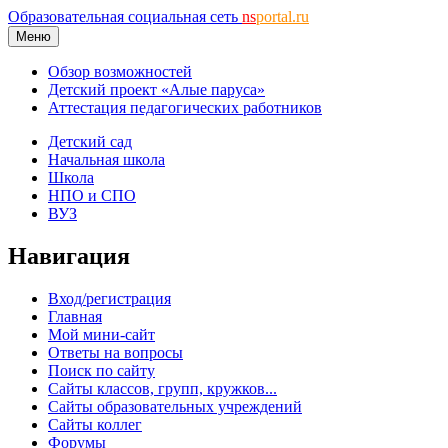
Образовательная социальная сеть
ns
portal.ru
Меню
Обзор возможностей
Детский проект «Алые паруса»
Аттестация педагогических работников
Детский сад
Начальная школа
Школа
НПО и СПО
ВУЗ
Навигация
Вход/регистрация
Главная
Мой мини-сайт
Ответы на вопросы
Поиск по сайту
Сайты классов, групп, кружков...
Сайты образовательных учреждений
Сайты коллег
Форумы