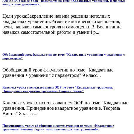
АЛГЕБРА 8 класс Урок - практикум по теме «Квадратные уравнения. Неполные
квадратные уравнения».
Цели урока:Закрепление навыка решения неполных
квадратных уравнений.Развитие логического мышления,
речи, навыков самоконтроля и самооценки.3. Воспитание
навыков самостоятельной работы и умений р...
Обобщающий урок факультатив по теме "Квадратные уравнения + уравнения с
параметром"
Обобщающий урок факультатив по теме "Квадратные
уравнения + уравнения с параметром" 9 класс...
Конспект урока с использованием ЭОР по теме "Квадратные уравнения.
Приведенное квадратное уравнение. Теорема Виета."
Конспект урока с использованием ЭОР по теме "Квадратные
уравнения. Приведенное квадратное уравнение. Теорема
Виета." 8 класс...
Презентация к уроку обобщения и систематизации по теме: «Квадратные
уравнения: Решение задач с помощью квадратных уравнений»