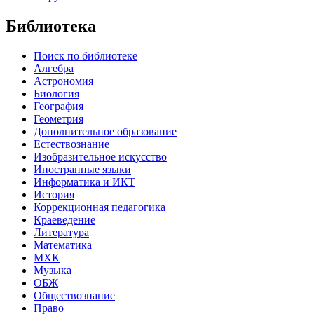
Библиотека
Поиск по библиотеке
Алгебра
Астрономия
Биология
География
Геометрия
Дополнительное образование
Естествознание
Изобразительное искусство
Иностранные языки
Информатика и ИКТ
История
Коррекционная педагогика
Краеведение
Литература
Математика
МХК
Музыка
ОБЖ
Обществознание
Право