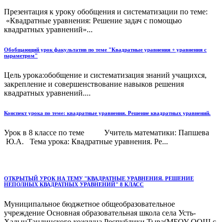
Презентация к уроку обобщения и систематизации по теме:
«Квадратные уравнения: Решение задач с помощью
квадратных уравнений»...
Обобщающий урок факультатив по теме "Квадратные уравнения + уравнения с
параметром"
Цель урока:обобщение и систематизация знаний учащихся,
закрепление и совершенствование навыков решения
квадратных уравнений....
Конспект урока по теме: квадратные уравнения. Решение квадратных уравнений.
Урок в 8 классе по теме Учитель математики: Папшева
Ю.А. Тема урока: Квадратные уравнения. Ре...
ОТКРЫТЫЙ УРОК НА ТЕМУ "КВАДРАТНЫЕ УРАВНЕНИЯ. РЕШЕНИЕ
НЕПОЛНЫХ КВАДРАТНЫХ УРАВНЕНИЙ" 8 КЛАСС
Муниципальное бюджетное общеобразовательное
учреждение Основная образовательная школа села Усть-
ХадынТандинского кожууна Республики Тыва(МБОУ ООШ с.