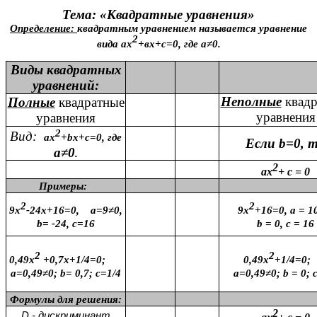
Тема: «Квадратные уравнения»
Определение:
квадратным уравнением называется уравнение
2
вида
ах
+вх+с=0, где а≠0.
Виды квадратных
уравнений:
Неполные
квадр
Полные
квадратные
уравнения
уравнения
2
Вид:
ах
+bх+с=0, где
Если b=0, 
а≠0
.
2
ах
+ с = 0
Примеры:
2
2
9х
-24х+16=0, а=9≠0,
9х
+16=0, а = 1
b= -24, с=16
b = 0, с = 16
2
2
0,49х
+0,7х+1/4=0;
0,49х
+1/4=
а=0,49≠0; b= 0,7; с=1/4
а=0,49≠0; b = 0; 
Формулы для решения:
2
D - дискриминант