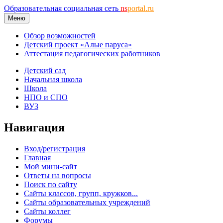
Образовательная социальная сеть
ns
portal.ru
Меню
Обзор возможностей
Детский проект «Алые паруса»
Аттестация педагогических работников
Детский сад
Начальная школа
Школа
НПО и СПО
ВУЗ
Навигация
Вход/регистрация
Главная
Мой мини-сайт
Ответы на вопросы
Поиск по сайту
Сайты классов, групп, кружков...
Сайты образовательных учреждений
Сайты коллег
Форумы