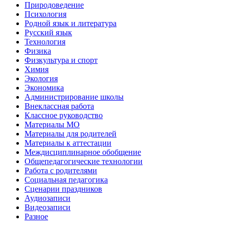
Природоведение
Психология
Родной язык и литература
Русский язык
Технология
Физика
Физкультура и спорт
Химия
Экология
Экономика
Администрирование школы
Внеклассная работа
Классное руководство
Материалы МО
Материалы для родителей
Материалы к аттестации
Междисциплинарное обобщение
Общепедагогические технологии
Работа с родителями
Социальная педагогика
Сценарии праздников
Аудиозаписи
Видеозаписи
Разное