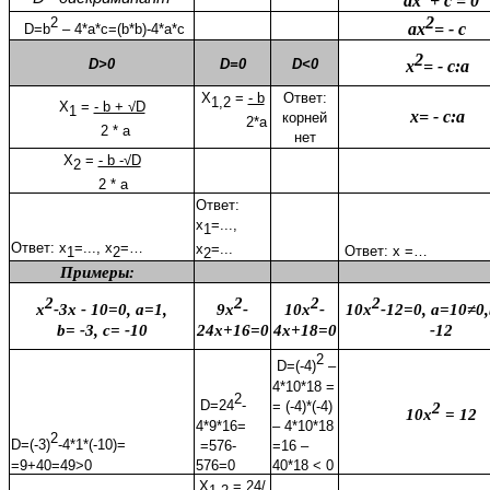
ах
+ с = 0
2
2
ах
= - с
D=b
– 4*a*c=(b*b)-4*a*c
2
D>0
D=0
D<0
х
= - с:а
Х
=
- b
Ответ:
1,2
X
=
- b + √D
1
х= - с:а
корней
2*a
2 * a
нет
X
=
- b -√D
2
2 * a
Ответ:
х
=...,
1
Ответ: х
=..., х
=…
х
=...
Ответ: х =…
1
2
2
Примеры:
2
2
2
2
х
-3х - 10=0, а=1,
9х
-
10х
-
10х
-12=0, а=10≠0
b= -3, c= -10
24х+16=0
4х+18=0
-12
2
D=(-4)
–
4*10*18 =
2
D=24
-
= (-4)*(-4)
2
10х
= 12
4*9*16=
– 4*10*18
2
D=(-3)
-4*1*(-10)=
=576-
=16 –
=9+40=49>0
576=0
40*18 < 0
Х
= 24/