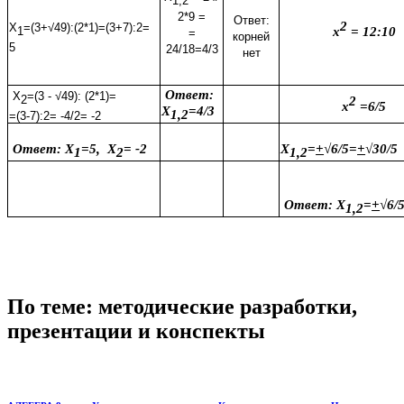
1,2
2*9 =
Ответ:
2
Х
=(3+√49):(2*1)=(3+7):2=
1
х
= 12:10
=
корней
5
24/18=4/3
нет
Ответ:
Х
=(3 - √49): (2*1)=
2
2
х
=6/5
Х
=4/3
1,2
=(3-7):2= -4/2= -2
Ответ: Х
=5, Х
= -2
Х
=
+
√6/5=
+
√30/5
1
2
1,2
Ответ:
Х
=
+
√6/
1,2
По теме: методические разработки,
презентации и конспекты