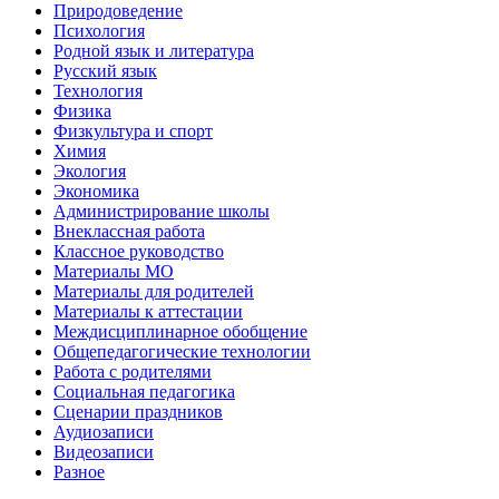
Природоведение
Психология
Родной язык и литература
Русский язык
Технология
Физика
Физкультура и спорт
Химия
Экология
Экономика
Администрирование школы
Внеклассная работа
Классное руководство
Материалы МО
Материалы для родителей
Материалы к аттестации
Междисциплинарное обобщение
Общепедагогические технологии
Работа с родителями
Социальная педагогика
Сценарии праздников
Аудиозаписи
Видеозаписи
Разное