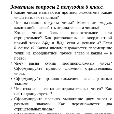
Зачетные вопросы 2 полугодие 6 класс.
Какие числа называются противоположными? Какие
числа называют целыми?
Что называют модулем числа? Может ли модуль
какого-либо числа быть отрицательным числом?
Кокое число больше: положительное или
отрицательное? Как расположены на координатной
прямой точки
А(а)
и
В(в)
, если
а
меньше
в
? Если
0
боьше
в
? Каким числом выраажается перемещение
точки на координатной прямой влево и каким — в
право?
Чему равна сумма противоположных чисел?
Сформулируйте правило сложения отрицательных
чисел.
Сформулируйте правило сложения чисел с разными
знаками.
Что означает вычитание отрицательных чисел? Как
найти длину отрезка?
Сформулируйте правило умножение двух чисел с
разными знаками. Как перемножаются два
отрицательных числа?