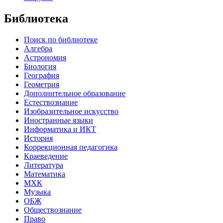
Библиотека
Поиск по библиотеке
Алгебра
Астрономия
Биология
География
Геометрия
Дополнительное образование
Естествознание
Изобразительное искусство
Иностранные языки
Информатика и ИКТ
История
Коррекционная педагогика
Краеведение
Литература
Математика
МХК
Музыка
ОБЖ
Обществознание
Право