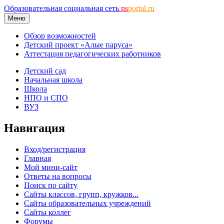
Образовательная социальная сеть
ns
portal.ru
Меню
Обзор возможностей
Детский проект «Алые паруса»
Аттестация педагогических работников
Детский сад
Начальная школа
Школа
НПО и СПО
ВУЗ
Навигация
Вход/регистрация
Главная
Мой мини-сайт
Ответы на вопросы
Поиск по сайту
Сайты классов, групп, кружков...
Сайты образовательных учреждений
Сайты коллег
Форумы