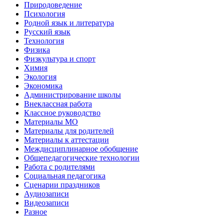
Природоведение
Психология
Родной язык и литература
Русский язык
Технология
Физика
Физкультура и спорт
Химия
Экология
Экономика
Администрирование школы
Внеклассная работа
Классное руководство
Материалы МО
Материалы для родителей
Материалы к аттестации
Междисциплинарное обобщение
Общепедагогические технологии
Работа с родителями
Социальная педагогика
Сценарии праздников
Аудиозаписи
Видеозаписи
Разное