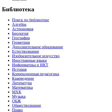
Библиотека
Поиск по библиотеке
Алгебра
Астрономия
Биология
География
Геометрия
Дополнительное образование
Естествознание
Изобразительное искусство
Иностранные языки
Информатика и ИКТ
История
Коррекционная педагогика
Краеведение
Литература
Математика
МХК
Музыка
ОБЖ
Обществознание
Право