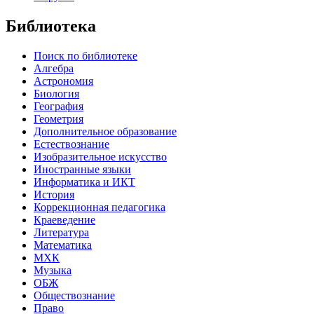
Библиотека
Поиск по библиотеке
Алгебра
Астрономия
Биология
География
Геометрия
Дополнительное образование
Естествознание
Изобразительное искусство
Иностранные языки
Информатика и ИКТ
История
Коррекционная педагогика
Краеведение
Литература
Математика
МХК
Музыка
ОБЖ
Обществознание
Право