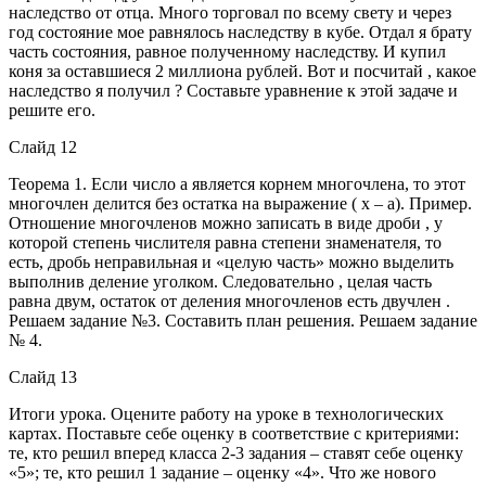
наследство от отца. Много торговал по всему свету и через
год состояние мое равнялось наследству в кубе. Отдал я брату
часть состояния, равное полученному наследству. И купил
коня за оставшиеся 2 миллиона рублей. Вот и посчитай , какое
наследство я получил ? Составьте уравнение к этой задаче и
решите его.
Слайд 12
Теорема 1. Если число а является корнем многочлена, то этот
многочлен делится без остатка на выражение ( х – а). Пример.
Отношение многочленов можно записать в виде дроби , у
которой степень числителя равна степени знаменателя, то
есть, дробь неправильная и «целую часть» можно выделить
выполнив деление уголком. Следовательно , целая часть
равна двум, остаток от деления многочленов есть двучлен .
Решаем задание №3. Составить план решения. Решаем задание
№ 4.
Слайд 13
Итоги урока. Оцените работу на уроке в технологических
картах. Поставьте себе оценку в соответствие с критериями:
те, кто решил вперед класса 2-3 задания – ставят себе оценку
«5»; те, кто решил 1 задание – оценку «4». Что же нового