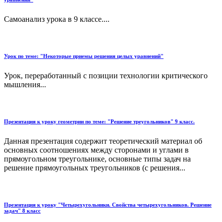
Самоанализ урока в 9 классе....
Урок по теме: "Некоторые приемы решения целых уравнений"
Урок, переработанный с позиции технологии критического
мышления...
Презентация к уроку геометрии по теме: "Решение треугольников" 9 класс.
Данная презентация содержит теоретический материал об
основных соотношениях между сторонами и углами в
прямоугольном треугольнике, основные типы задач на
решение прямоугольных треугольников (с решения...
Презентация к уроку "Четырехугольники. Свойства четырехугольников. Решение
задач" 8 класс