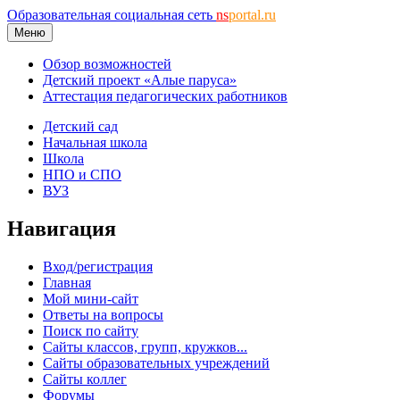
Образовательная социальная сеть
ns
portal.ru
Меню
Обзор возможностей
Детский проект «Алые паруса»
Аттестация педагогических работников
Детский сад
Начальная школа
Школа
НПО и СПО
ВУЗ
Навигация
Вход/регистрация
Главная
Мой мини-сайт
Ответы на вопросы
Поиск по сайту
Сайты классов, групп, кружков...
Сайты образовательных учреждений
Сайты коллег
Форумы