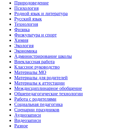
Природоведение
Психология
Родной язык и литература
Русский язык
Технология
Физика
Физкультура и спорт
Химия
Экология
Экономика
Администрирование школы
Внеклассная работа
Классное руководство
Материалы МО
Материалы для родителей
Материалы к аттестации
Междисциплинарное обобщение
Общепедагогические технологии
Работа с родителями
Социальная педагогика
Сценарии праздников
Аудиозаписи
Видеозаписи
Разное