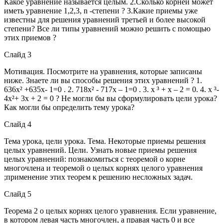
Какое уравнение называется целым. 2.Сколько корней может
иметь уравнение 1,2,3, n -степени ? 3.Какие приемы уже
известны для решения уравнений третьей и более высокой
степени? Все ли типы уравнений можно решить с помощью
этих приемов ?
Слайд 3
Мотивация. Посмотрите на уравнения, которые записаны
ниже. Знаете ли вы способы решения этих уравнений ? 1.
636х² +635х- 1=0 . 2. 718х² - 717х – 1=0 . 3. х ³ + х – 2 = 0. 4. х ³-
4х²+ 3х + 2 = 0 ? Не могли бы вы сформулировать цели урока?
Как могли бы определить тему урока?
Слайд 4
Тема урока, цели урока. Тема. Некоторые приемы решения
целых уравнений. Цели. Узнать новые приемы решения
целых уравнений: познакомиться с теоремой о корне
многочлена и теоремой о целых корнях целого уравнения
;применение этих теорем к решению несложных задач.
Слайд 5
Теорема 2 о целых корнях целого уравнения. Если уравнение,
в котором левая часть многочлен, а правая часть 0 и все