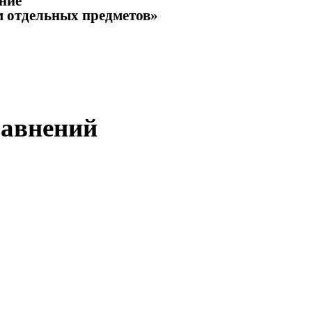
ние
м отдельных предметов»
равнений