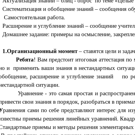
Актуализация знаний – блиц - опрос по теме «Целые
Систематизация и обобщение знаний – сообщения о
Самостоятельная работа.
Расширение и углубление знаний – сообщение учител
Домашнее задание: примеры на осмысление, закрепле
1.Организационный момент
– ставятся цели и зада
Ребята
! Вам предстоит итоговая аттестация по
но и применить ваши знания в нестандартных ситуаци
обобщение, расширение и углубление знаний по ре
нестандартной ситуации.
Уравнение - это самая простая и распространенна
привести свои знания в порядок, разобраться в прием
У
равнения сами по себе представляют интерес для и
известны приемы решения линейных уравнений. Квадрат
Стандартные приемы и методы решения элементарных а