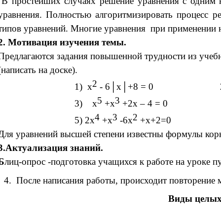
В простейших случаях решение уравнения с одним не
уравнения. Полностью алгоритмизировать процесс р
типов уравнений. Многие уравнения при применении 
2. Мотивация изучения темы.
Предлагаются задания повышенной трудности из учебн
(написать на доске).
2
1) х
- 6│х│+8 = 0 2)
5
3
3) х
+х
+2х – 4 = 0 4) (х
4
3
2
5) 2х
+х
-6х
+х+2=0 6) (х+2
Для уравнений высшей степени известны формулы корн
3.Актуализация знаний.
Б
лиц-опрос -подготовка учащихся к работе на уроке п
4. После написания работы, происходит повторение 
Виды целых 