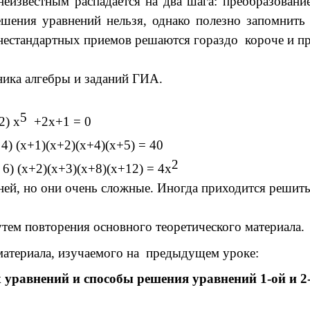
известным распадается на два шага: преобразование
ешения уравнений нельзя, однако полезно запомнить
нестандартных приемов решаются гораздо короче и п
ика алгебры и заданий ГИА.
5
 х
+2х+1
= 0
+1)(х+2)(х+4)(х+5) = 40
2
)(х+3)(х+8)(х+12) = 4х
ей, но они очень сложные. Иногда приходится решить
утем повторения основного теоретического материала.
материала, изучаемого на предыдущем уроке:
уравнений и способы решения уравнений 1-ой и 2-