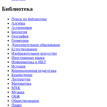
Библиотека
Поиск по библиотеке
Алгебра
Астрономия
Биология
География
Геометрия
Дополнительное образование
Естествознание
Изобразительное искусство
Иностранные языки
Информатика и ИКТ
История
Коррекционная педагогика
Краеведение
Литература
Математика
МХК
Музыка
ОБЖ
Обществознание
Право