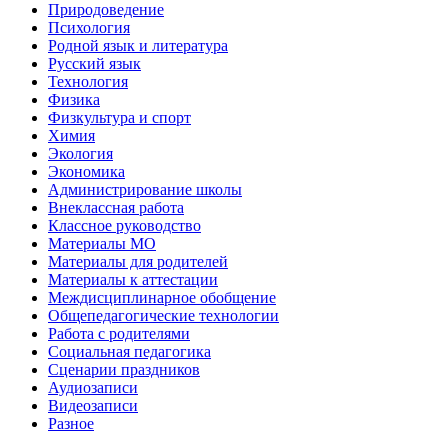
Природоведение
Психология
Родной язык и литература
Русский язык
Технология
Физика
Физкультура и спорт
Химия
Экология
Экономика
Администрирование школы
Внеклассная работа
Классное руководство
Материалы МО
Материалы для родителей
Материалы к аттестации
Междисциплинарное обобщение
Общепедагогические технологии
Работа с родителями
Социальная педагогика
Сценарии праздников
Аудиозаписи
Видеозаписи
Разное