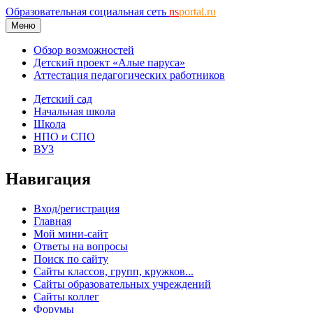
Образовательная социальная сеть
ns
portal.ru
Меню
Обзор возможностей
Детский проект «Алые паруса»
Аттестация педагогических работников
Детский сад
Начальная школа
Школа
НПО и СПО
ВУЗ
Навигация
Вход/регистрация
Главная
Мой мини-сайт
Ответы на вопросы
Поиск по сайту
Сайты классов, групп, кружков...
Сайты образовательных учреждений
Сайты коллег
Форумы