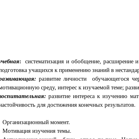
учебная
:
систематизация и обобщение, расширение 
подготовка учащихся к применению знаний в нестанда
развивающая:
развитие личности обучающегося чер
мотивационную среду, интерес к изучаемой теме; разв
воспитательная:
развитие интереса к изучению ма
настойчивость для достижения конечных результатов.
Организационный момент.
Мотивация изучения темы.