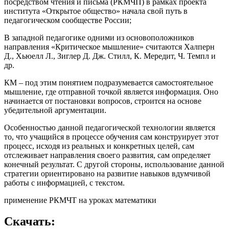
посредством чтения и письма (РКМЧП) в рамках проекта
института «Открытое общество» начала свой путь в
педагогическом сообществе России;
В западной педагогике одними из основоположников
направления «Критическое мышление» считаются Халперн
Д., Хьюелл Л., Зиглер Д. Дж. Стилл, К. Мередит, Ч. Темпл и
др.
КМ – под этим понятием подразумевается самостоятельное
мышление, где отправной точкой является информация. Оно
начинается от постановки вопросов, строится на основе
убедительной аргументации.
Особенностью данной педагогической технологии является
то, что учащийся в процессе обучения сам конструирует этот
процесс, исходя из реальных и конкретных целей, сам
отслеживает направления своего развития, сам определяет
конечный результат. С другой стороны, использование данной
стратегии ориентировано на развитие навыков вдумчивой
работы с информацией, с текстом.
применение РКМЧТ на уроках математики
Скачать: