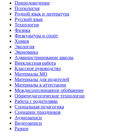
Природоведение
Психология
Родной язык и литература
Русский язык
Технология
Физика
Физкультура и спорт
Химия
Экология
Экономика
Администрирование школы
Внеклассная работа
Классное руководство
Материалы МО
Материалы для родителей
Материалы к аттестации
Междисциплинарное обобщение
Общепедагогические технологии
Работа с родителями
Социальная педагогика
Сценарии праздников
Аудиозаписи
Видеозаписи
Разное