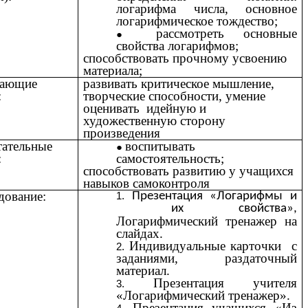
логарифма числа, основное
логарифмическое тождество;
рассмотреть основные
свойства логарифмов;
способствовать прочному усвоению
материала;
вающие
развивать критическое мышление,
:
творческие способности, умение
оценивать идейную и
художественную сторону
произведения
тательные
воспитывать
:
самостоятельность;
способствовать развитию у учащихся
навыков самоконтроля
дование:
Презентация «Логарифмы и
их свойства»,
Логарифмический тренажер на
слайдах.
Индивидуальные карточки с
заданиями, раздаточный
материал.
Презентация учителя
«Логарифмический тренажер».
Презентация учащихся «Из