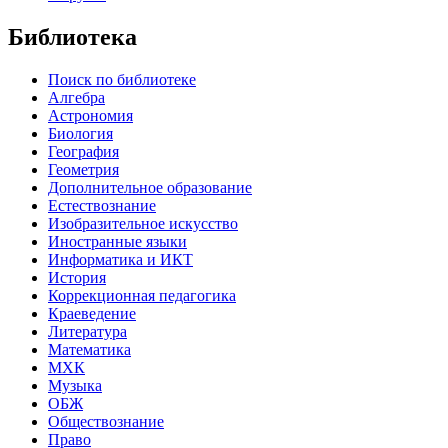
Библиотека
Поиск по библиотеке
Алгебра
Астрономия
Биология
География
Геометрия
Дополнительное образование
Естествознание
Изобразительное искусство
Иностранные языки
Информатика и ИКТ
История
Коррекционная педагогика
Краеведение
Литература
Математика
МХК
Музыка
ОБЖ
Обществознание
Право