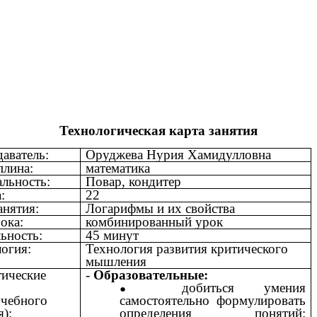
Технологическая карта занятия
аватель:
Оруджева Нурия Хамидулловна
плина:
математика
льность:
Повар, кондитер
:
22
анятия:
Логарифмы и их свойства
ока:
комбинированный урок
ьность:
45 минут
огия:
Технология развития критического
мышления
тические
-
Образовательные:
добиться умения
учебного
самостоятельно формулировать
я):
определения понятий: