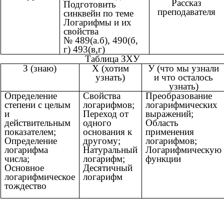
Рассказ
Подготовить
преподавателя
синквейн по теме
Логарифмы и их
свойства
№ 489(а.б), 490(б,
г) 493(в,г)
Таблица ЗХУ
З (знаю)
Х (хотим
У (что мы узнали
узнать)
и что осталось
узнать)
Определение
Свойства
Преобразование
степени с целым
логарифмов;
логарифмических
и
Переход от
выражений;
действительным
одного
Область
показателем;
основания к
применения
Определение
другому;
логарифмов;
логарифма
Натуральный
Логарифмическую
числа;
логарифм;
функции
Основное
Десятичный
логарифмическое
логарифм
тождество