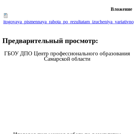
Вложение
itogovaya_pismennaya_rabota_po_rezultatam_izucheniya_variativn
Предварительный просмотр:
ГБОУ ДПО Центр профессионального образования
Самарской области