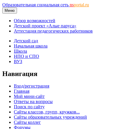
Образовательная социальная сеть
ns
portal.ru
Меню
Обзор возможностей
Детский проект «Алые паруса»
Аттестация педагогических работников
Детский сад
Начальная школа
Школа
НПО и СПО
ВУЗ
Навигация
Вход/регистрация
Главная
Мой мини-сайт
Ответы на вопросы
Поиск по сайту
Сайты классов, групп, кружков...
Сайты образовательных учреждений
Сайты коллег
Форумы