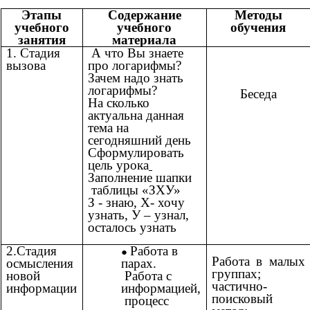
Этапы
Содержание
Методы
учебного
учебного
обучения
занятия
материала
1. Стадия
А что Вы знаете
вызова
про логарифмы?
Зачем надо знать
логарифмы?
Беседа
На сколько
актуальна данная
тема на
сегодняшний день
Сформулировать
цель урока
Заполнение шапки
таблицы «ЗХУ»
З - знаю, Х- хочу
узнать, У – узнал,
осталось узнать
2.Стадия
Работа в
Работа в малых
осмысления
парах.
группах;
новой
Работа с
частично-
информации
информацией
,
поисковый
процесс