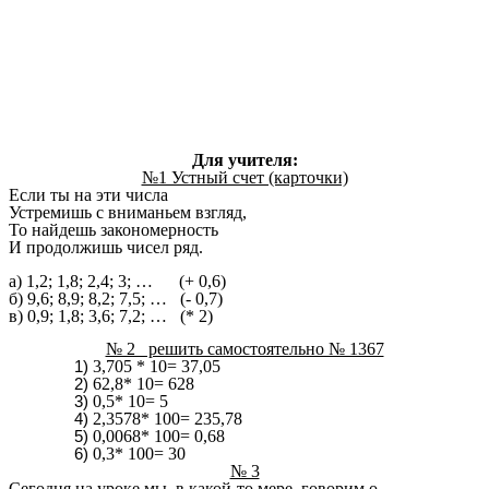
Для учителя:
№1 Устный счет (карточки)
Если ты на эти числа
Устремишь с вниманьем взгляд,
То найдешь закономерность
И продолжишь чисел ряд.
а) 1,2; 1,8; 2,4; 3; … (+ 0,6)
б) 9,6; 8,9; 8,2; 7,5; … (- 0,7)
в) 0,9; 1,8; 3,6; 7,2; … (* 2)
№ 2 решить самостоятельно № 1367
3,705 * 10= 37,05
62,8* 10= 628
0,5* 10= 5
2,3578* 100= 235,78
0,0068* 100= 0,68
0,3* 100= 30
№ 3
Сегодня на уроке мы ,в какой-то мере, говорим о