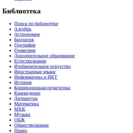
Библиотека
Поиск по библиотеке
Алгебра
Астрономия
Биология
География
Геометрия
Дополнительное образование
Естествознание
Изобразительное искусство
Иностранные языки
Информатика и ИКТ
История
Коррекционная педагогика
Краеведение
Литература
Математика
МХК
Музыка
ОБЖ
Обществознание
Право