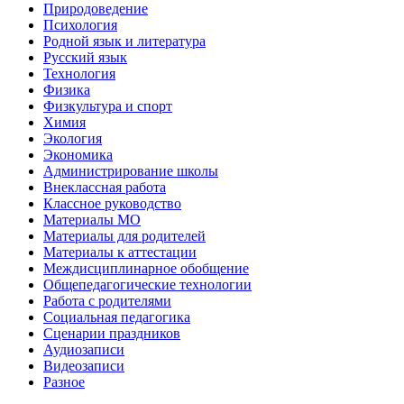
Природоведение
Психология
Родной язык и литература
Русский язык
Технология
Физика
Физкультура и спорт
Химия
Экология
Экономика
Администрирование школы
Внеклассная работа
Классное руководство
Материалы МО
Материалы для родителей
Материалы к аттестации
Междисциплинарное обобщение
Общепедагогические технологии
Работа с родителями
Социальная педагогика
Сценарии праздников
Аудиозаписи
Видеозаписи
Разное