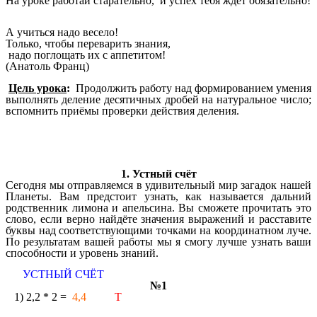
На уроке работай старательно, и успех тебя ждёт обязательно!
А учиться надо весело!
Только, чтобы переварить знания,
надо поглощать их с аппетитом!
(Анатоль Франц)
Цель урока
:
Продолжить работу над формированием умения
выполнять деление десятичных дробей на натуральное число;
вспомнить приёмы проверки действия деления.
1. Устный счёт
Сегодня мы отправляемся в удивительный мир загадок нашей
Планеты. Вам предстоит узнать, как называется дальний
родственник лимона и апельсина. Вы сможете прочитать это
слово, если верно найдёте значения выражений и расставите
буквы над соответствующими точками на координатном луче.
По результатам вашей работы мы я смогу лучше узнать ваши
способности и уровень знаний.
УСТНЫЙ СЧЁТ
№1
1) 2,2 * 2 =
4,4
Т