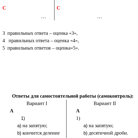
C
C
…
…
3 правильных ответа – оценка «3»,
4 правильных ответа – оценка «4»,
5 правильных ответов – оценка«5».
Ответы для самостоятельной работы (самоконтроль):
Вариант I
Вариант II
A
A
1)
на запятую;
на запятую;
кончится деление
десятичной дроби.