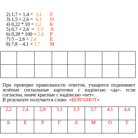
2) 1,7 + 1,4 =
3,1
Г
3) 1,5 + 2,6 =
4,1
О
4) 0,22 * 10 =
2,2
Б
5) 0,7 + 2,6 =
3,3
А
6) 0,28 * 100 =
2,8
Р
7) 5 – 2,6 =
2,4
Е
8) 7,8 – 4,1 =
3,7
М
При проверке правильности ответов, учащиеся поднимают
зелёные сигнальные карточки с надписью «да»- если
согласны, иначе красные с надписью «нет».
В результате получается слово «
БЕРГАМОТ
»
2,2
2,4
2,8
3,1
3,3
3,7
4,1
4,4
Б
Е
Р
Г
А
М
О
Т