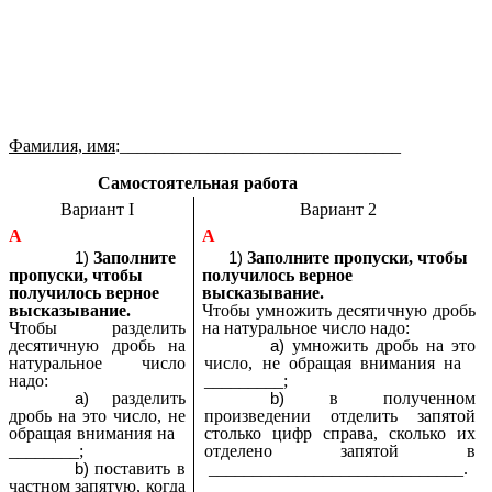
Фамилия, имя
:________________________________
Самостоятельная работа
Вариант I
Вариант 2
A
A
Заполните
Заполните пропуски, чтобы
пропуски, чтобы
получилось верное
получилось верное
высказывание.
высказывание.
Чтобы умножить десятичную дробь
Чтобы разделить
на натуральное число надо:
десятичную дробь на
умножить дробь на это
натуральное число
число, не обращая внимания на
надо:
_________;
разделить
в полученном
дробь на это число, не
произведении отделить запятой
обращая внимания на
столько цифр справа, сколько их
________;
отделено запятой в
поставить в
_____________________________.
частном запятую, когда