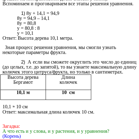
Вспоминаем и проговариваем все этапы решения уравнения.
8y + 14,1 = 94,9
8у = 94,9 – 14,1
8у = 80,8
у = 80,8 : 8
у = 10,1
Ответ: Высота дерева 10,1 метра.
Зная процесс решения уравнения, мы смогли узнать
некоторые параметры фрукта.
А если вы сможете округлить это число до единиц
(до целых, т.е. до запятой), то вы узнаете максимальную длину
колючек этого цитруса/фрукта, но только в сантиметрах.
Высота дерева
Длина
Бергамот
колючек
10,1 м
10 см
10,1
10 см
≈
Ответ: максимальная длина колючек 10 см.
Загадка:
А что есть и у слова, и у растения, и у уравнения?
(Корень)