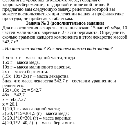
здоровьесбережении, о здоровой и полезной пище. Я
предлагаю вам следующую задачу, рецептом которой вы
можете воспользоваться при лечении кашля и профилактике
простуды, не прибегая к таблеткам.
Задача № 3 (дополнительное задание)
Для изготовления лекарства от кашля взяли 15 частей мёда, 10
частей малинового варенья и 2 части бергамота. Определите,
сколько граммов каждого компонента в этом лекарстве массой
542,7 г?
- На что эта задача? Как решаем такого вида задачи?
Пусть х г – масса одной части, тогда
15х г – масса мёда,
10х г – масса малинового варенья,
2х г – масса бергамота.
(15х+10х+2х) г – масса лекарства.
Зная, что масса лекарства 542,7 г, составим уравнение и
решим его:
15х+10х+2х = 542,7
45х = 542,7
х = 542,7:27
х = 20,1
1) 20,1 г - масса одной части;
2) 20,1*15=301,5 (г) – масса мёда;
3) 20,1*10=201 (г) – масса варенья;
4) 20,1*2=40,2 (г) – масса бергамота.