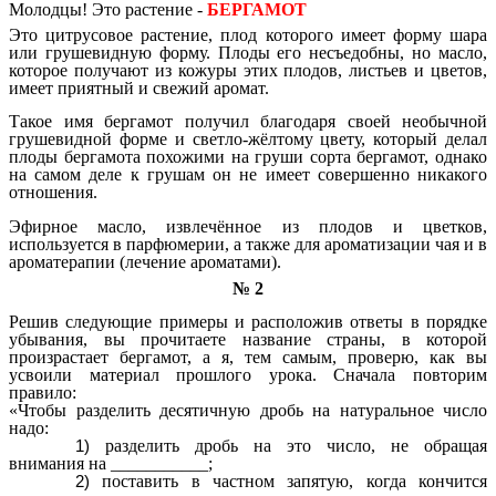
Молодцы! Это растение -
БЕРГАМОТ
Это цитрусовое растение, плод которого имеет форму шара
или грушевидную форму. Плоды его несъедобны, но масло,
которое получают из кожуры этих плодов, листьев и цветов,
имеет приятный и свежий аромат.
Такое имя бергамот получил благодаря своей необычной
грушевидной форме и светло-жёлтому цвету, который делал
плоды бергамота похожими на
груши сорта бергамот, однако
на самом деле к грушам он не имеет совершенно никакого
отношения.
Эфирное масло, извлечённое из плодов и цветков,
используется в парфюмерии, а также для ароматизации чая и в
ароматерапии (лечение ароматами).
№ 2
Решив следующие примеры и расположив ответы в порядке
убывания, вы прочитаете название страны, в которой
произрастает бергамот, а я, тем самым, проверю, как вы
усвоили материал прошлого урока. Сначала повторим
правило:
«Чтобы разделить десятичную дробь на натуральное число
надо:
разделить дробь на это число, не обращая
внимания на ___________;
поставить в частном запятую, когда кончится