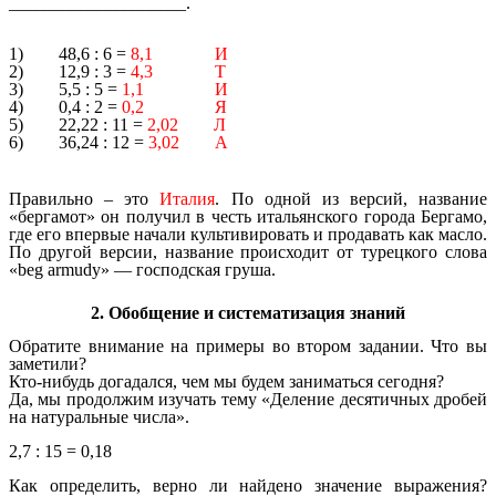
____________________.
1) 48,6 : 6 =
8,1 И
2) 12,9 : 3 =
4,3 Т
3) 5,5 : 5 =
1,1 И
4) 0,4 : 2 =
0,2 Я
5) 22,22 : 11 =
2,02 Л
6) 36,24 : 12 =
3,02 А
Правильно – это
Италия
. По одной из версий, название
«бергамот» он получил в честь итальянского города Бергамо,
где его впервые начали культивировать и продавать как масло.
По другой версии, название происходит от турецкого слова
«beg armudy» — господская груша.
2. Обобщение и систематизация знаний
Обратите внимание на примеры во втором задании. Что вы
заметили?
Кто-нибудь догадался, чем мы будем заниматься сегодня?
Да, мы продолжим изучать тему «Деление десятичных дробей
на натуральные числа».
2,7 : 15 = 0,18
Как определить, верно ли найдено значение выражения?