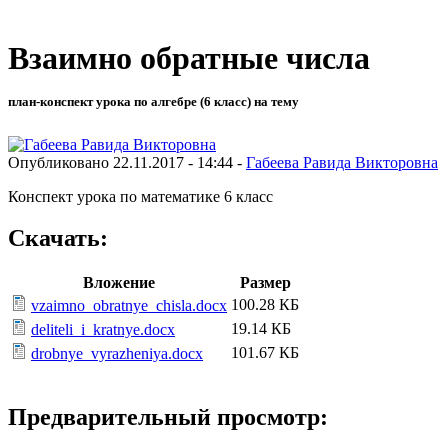
Взаимно обратные числа
план-конспект урока по алгебре (6 класс) на тему
Опубликовано 22.11.2017 - 14:44 -
Габеева Равида Викторовна
Конспект урока по математике 6 класс
Скачать:
Вложение
Размер
100.28 КБ
vzaimno_obratnye_chisla.docx
19.14 КБ
deliteli_i_kratnye.docx
101.67 КБ
drobnye_vyrazheniya.docx
Предварительный просмотр: