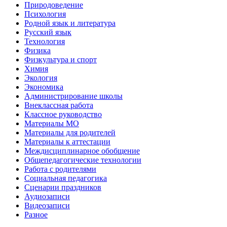
Природоведение
Психология
Родной язык и литература
Русский язык
Технология
Физика
Физкультура и спорт
Химия
Экология
Экономика
Администрирование школы
Внеклассная работа
Классное руководство
Материалы МО
Материалы для родителей
Материалы к аттестации
Междисциплинарное обобщение
Общепедагогические технологии
Работа с родителями
Социальная педагогика
Сценарии праздников
Аудиозаписи
Видеозаписи
Разное