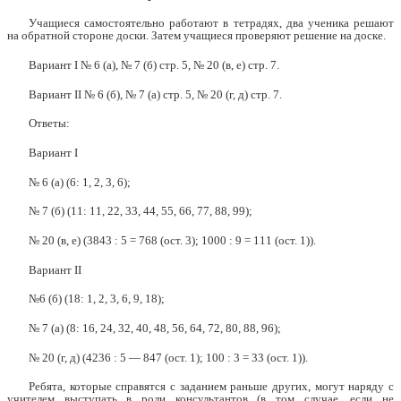
Учащиеся самостоятельно работают в тетрадях, два ученика решают
на обратной стороне доски. Затем учащиеся проверяют решение на доске.
Вариант I № 6 (а), № 7 (б) стр. 5, № 20 (в, е) стр. 7.
Вариант II № 6 (б), № 7 (а) стр. 5, № 20 (г, д) стр. 7.
Ответы:
Вариант I
№ 6 (а) (6: 1, 2, 3, 6);
№ 7 (б) (11: 11, 22, 33, 44, 55, 66, 77, 88, 99);
№ 20 (в, е) (3843 : 5 = 768 (ост. 3); 1000 : 9 = 111 (ост. 1)).
Вариант II
№6 (б) (18: 1, 2, 3, 6, 9, 18);
№ 7 (а) (8: 16, 24, 32, 40, 48, 56, 64, 72, 80, 88, 96);
№ 20 (г, д) (4236 : 5 — 847 (ост. 1); 100 : 3 = 33 (ост. 1)).
Ребята, которые справятся с заданием раньше других, могут наряду с
учителем выступать в роли консультантов (в том случае, если не