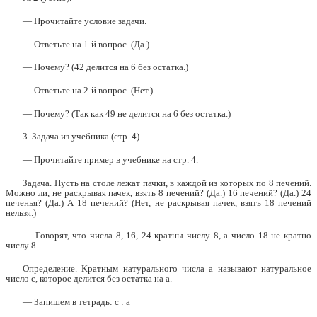
— Прочитайте условие задачи.
— Ответьте на 1-й вопрос. (Да.)
— Почему? (42 делится на 6 без остатка.)
— Ответьте на 2-й вопрос. (Нет.)
— Почему? (Так как 49 не делится на 6 без остатка.)
3. Задача из учебника (стр. 4).
— Прочитайте пример в учебнике на стр. 4.
Задача. Пусть на столе лежат пачки, в каждой из которых по 8 печений.
Можно ли, не раскрывая пачек, взять 8 печений? (Да.) 16 печений? (Да.) 24
печенья? (Да.) А 18 печений? (Нет, не раскрывая пачек, взять 18 печений
нельзя.)
— Говорят, что числа 8, 16, 24 кратны числу 8, а число 18 не кратно
числу 8.
Определение. Кратным натурального числа а называют натуральное
число с, которое делится без остатка на а.
— Запишем в тетрадь: с : а