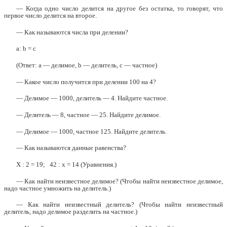
— Когда одно число делится на другое без остатка, то говорят, что
первое число делится на второе.
— Как называются числа при делении?
а: b = с
(Ответ: а — делимое, b — делитель, с — частное)
— Какое число получится при делении 100 на 4?
— Делимое — 1000, делитель — 4. Найдите частное.
— Делитель — 8, частное — 25. Найдите делимое.
— Делимое — 1000, частное 125. Найдите делитель.
— Как называются данные равенства?
Х : 2 = 19; 42 : х = 14 (Уравнения.)
— Как найти неизвестное делимое? (Чтобы найти неизвестное делимое,
надо частное умножить на делитель.)
— Как найти неизвестный делитель? (Чтобы найти неизвестный
делитель, надо делимое разделить на частное.)