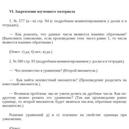
VI.
Закрепление изученного материала
1. № 577 (а—в) стр. 94 (с подробным комментированием у доски и в
тетрадях).
— Как доказать, что данные числа являются взаимно обратными?
(Выполнить умножение, если произведение этих чисел равно 1, то числа
являются взаимно обратными.)
(Ответ: г) да; б) нет; в) да.)
2. № 580 стр. 95 (подробным комментированием у доски и в тетрадях).
— Что неизвестно в уравнении? (Второй множитель.)
— Как найти неизвестный множитель? (Произведение разделить на
известный множитель.)
— Возникла проблема: мы не умеем делить на дробные числа. Как по-
другому можно решить это уравнение? (Так как произведение равно
единице, то второй множитель будет являться числом, обратным первому
множителю.)
Решение уравнений д) и е) основано на свойстве единицы при
умножении.
(Ответ: