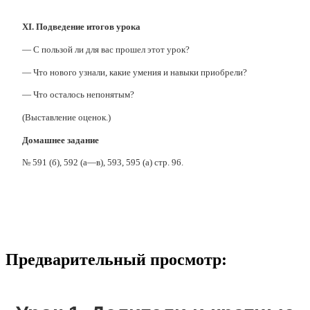
XI. Подведение итогов урока
— С пользой ли для вас прошел этот урок?
— Что нового узнали, какие умения и навыки приобрели?
— Что осталось непонятым?
(Выставление оценок.)
Домашнее задание
№ 591 (б), 592 (а—в), 593, 595 (а) стр. 96.
Предварительный просмотр: