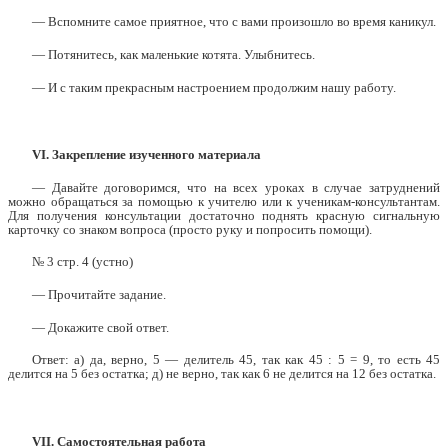
— Вспомните самое приятное, что с вами произошло во время каникул.
— Потянитесь, как маленькие котята. Улыбнитесь.
— И с таким прекрасным настроением продолжим нашу работу.
VI. Закрепление изученного материала
— Давайте договоримся, что на всех уроках в случае затруднений
можно обращаться за помощью к учителю или к ученикам-консультантам.
Для получения консультации достаточно поднять красную сигнальную
карточку со знаком вопроса (просто руку и попросить помощи).
№ 3 стр. 4 (устно)
— Прочитайте задание.
— Докажите свой ответ.
Ответ: а) да, верно, 5 — делитель 45, так как 45 : 5 = 9, то есть 45
делится на 5 без остатка; д) не верно, так как 6 не делится на 12 без остатка.
VII. Самостоятельная работа