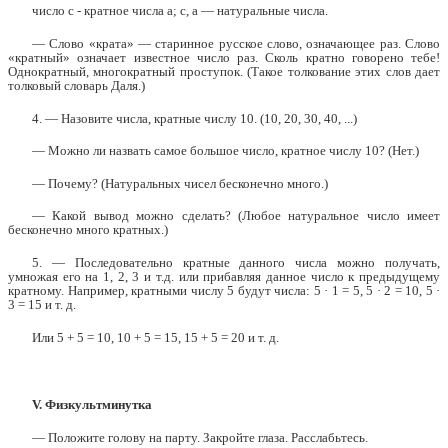
число с - кратное числа а; с, а — натуральные числа.
— Слово «крата» — старинное русское слово, означающее раз. Слово
«кратный» означает известное число раз. Сколь кратно говорено тебе!
Однократный, многократный проступок. (Такое толкование этих слов дает
толковый словарь Даля.)
4. — Назовите числа, кратные числу 10. (10, 20, 30, 40, ...)
— Можно ли назвать самое большое число, кратное числу 10? (Нет.)
— Почему? (Натуральных чисел бесконечно много.)
— Какой вывод можно сделать? (Любое натуральное число имеет
бесконечно много кратных.)
5. — Последовательно кратные данного числа можно получать,
умножая его на 1, 2, 3 и т.д. или прибавляя данное число к предыдущему
кратному. Например, кратными числу 5 будут числа: 5 · 1 = 5, 5 · 2 = 10, 5 ·
3 = 15 и т. д.
Или 5 + 5 = 10, 10 + 5 = 15, 15 + 5 = 20 и т. д.
V. Физкультминутка
— Положите голову на парту. Закройте глаза. Расслабьтесь.