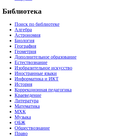
Библиотека
Поиск по библиотеке
Алгебра
Астрономия
Биология
География
Геометрия
Дополнительное образование
Естествознание
Изобразительное искусство
Иностранные языки
Информатика и ИКТ
История
Коррекционная педагогика
Краеведение
Литература
Математика
МХК
Музыка
ОБЖ
Обществознание
Право