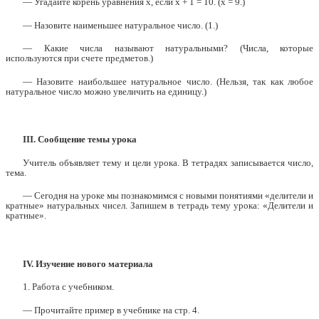
— Угадайте корень уравнения х, если х + 1 = 10. (х = 9.)
— Назовите наименьшее натуральное число. (1.)
— Какие числа называют натуральными? (Числа, которые
используются при счете предметов.)
— Назовите наибольшее натуральное число. (Нельзя, так как любое
натуральное число можно увеличить на единицу.)
III. Сообщение темы урока
Учитель объявляет тему и цели урока. В тетрадях записывается число,
тема.
— Сегодня на уроке мы познакомимся с новыми понятиями «делители и
кратные» натуральных чисел. Запишем в тетрадь тему урока: «Делители и
кратные».
IV. Изучение нового материала
1. Работа с учебником.
— Прочитайте пример в учебнике на стр. 4.