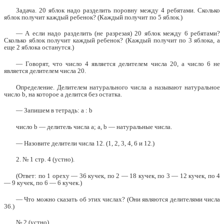
Задача. 20 яблок надо разделить поровну между 4 ребятами. Сколько
яблок получит каждый ребенок? (Каждый получит по 5 яблок.)
— А если надо разделить (не разрезая) 20 яблок между 6 ребятами?
Сколько яблок получит каждый ребенок? (Каждый получит по 3 яблока, а
еще 2 яблока останутся.)
— Говорят, что число 4 является делителем числа 20, а число 6 не
является делителем числа 20.
Определение. Делителем натурального числа а называют натуральное
число b, на которое а делится без остатка.
— Запишем в тетрадь: а : b
число b — делитель числа а; а, b — натуральные числа.
— Назовите делители числа 12. (1, 2, 3, 4, 6 и 12.)
2. № 1 стр. 4 (устно).
(Ответ: по 1 ореху — 36 кучек, по 2 — 18 кучек, по 3 — 12 кучек, по 4
— 9 кучек, по 6 — 6 кучек.)
— Что можно сказать об этих числах? (Они являются делителями числа
36.)
№ 2 (устно).