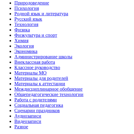
Природоведение
Психология
Родной язык и литература
Русский язык
Технология
Физика
Физкультура и спорт
Химия
Экология
Экономика
Администрирование школы
Внеклассная работа
Классное руководство
Материалы МО
Материалы для родителей
Материалы к аттестации
Междисциплинарное обобщение
Общепедагогические технологии
Работа с родителями
Социальная педагогика
Сценарии праздников
Аудиозаписи
Видеозаписи
Разное