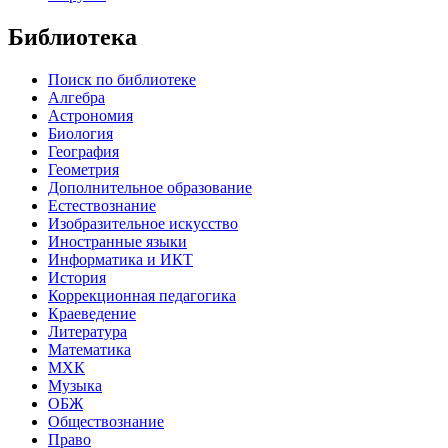
Библиотека
Поиск по библиотеке
Алгебра
Астрономия
Биология
География
Геометрия
Дополнительное образование
Естествознание
Изобразительное искусство
Иностранные языки
Информатика и ИКТ
История
Коррекционная педагогика
Краеведение
Литература
Математика
МХК
Музыка
ОБЖ
Обществознание
Право