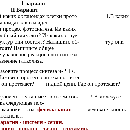
1 вариант
II Вариант
 В каких органоидах клетки проте-
1.В каких
аноидах клетки идет
ет процесс фотосинтеза. Из каких
робный гликолиз? Из каких струк-
руктур они состоят? Напишите об- тур они
тоят? Напишите общее
е уравнение реакции фотосинтеза.
внение гликолиза.
Назовите процесс синтеза и-РНК.
Назовите процесс синтеза по липеп-
 он протекает? тидной цепи. Где он протекает?
Фрагмент белка имеет в своем сос-
3.В молекуле
ка следующая пос-
 аминокислоты:
фенилаланин –
ледовательность
нокислот:
арагин - цистеин - серин.
еонин - пролин - лизин – глутамин.