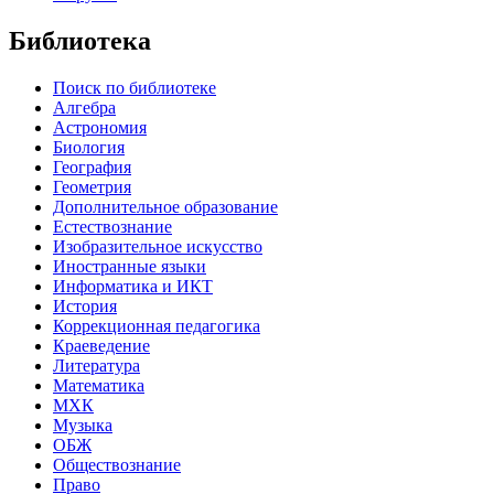
Библиотека
Поиск по библиотеке
Алгебра
Астрономия
Биология
География
Геометрия
Дополнительное образование
Естествознание
Изобразительное искусство
Иностранные языки
Информатика и ИКТ
История
Коррекционная педагогика
Краеведение
Литература
Математика
МХК
Музыка
ОБЖ
Обществознание
Право