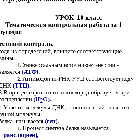
РОК 10 класс
матическая контрольная работа за 1
лугодие
Тестовой контроль.
одя из определений, впишите соответствующие
рмины.
Универсальным источником энергии -
являегся
(АТФ).
Антикодон m-РНК УУЦ соответствует коду
ДНК
(ТТЦ).
3.В процессе фотосинтеза кислород образуется при
расщеплении
(Н
О).
2
4.Участок молекулы ДНК, ответственный за синтез
одной молекулы
белка, называется
(ген).
Процесс синтеза белка называется
(трансляцией),