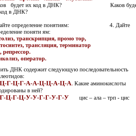
ков
будет их код в ДНК? Каков буде
 код в ДНК?
айте определение понятиям:
4.
Дайте
еделение поняти ям:
толиз, транскрипция, промо тор,
тосинтез, трансляция, терминатор
н, репрессор.
иколиз, оператор.
Нить ДНК содержит следующую последовательность
леотидов:
Ц-Г-Ц-Г-А-А-Ц-Ц-А-Ц-А
.
Какие аминокислоты
кодированы в ней?
Г-Ц-Г-Ц-У-У-Г-Г-У-Г-У
цис – ала – трп - цис