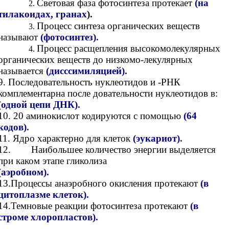
Световая фаза фотосинтеза протекает
(на
тилакоидах, гранах
).
Процесс синтеза органических веществ
называют
(фотосинтез).
Процесс расщепления высокомолекулярных
органических веществ до низкомо-лекулярных
называется
(дисссимиляцией).
9. Последовательность нуклеотидов и -РНК
комплементарна после довательности нуклеотидов в:
(одной цепи ДНК).
10. 20 аминокислот кодируются с помощью
(64
кодов).
11.
Ядро характерно для клеток
(эукариот).
12. Наибольшее количество энергии выделяется
при каком этапе гликолиза
(аэробном).
13.Процессы анаэробного окисления протекают
(в
цитоплазме клеток).
14.Темновые реакции фотосинтеза протекают
(в
строме хлоропластов).