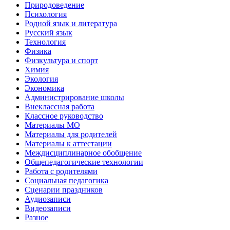
Природоведение
Психология
Родной язык и литература
Русский язык
Технология
Физика
Физкультура и спорт
Химия
Экология
Экономика
Администрирование школы
Внеклассная работа
Классное руководство
Материалы МО
Материалы для родителей
Материалы к аттестации
Междисциплинарное обобщение
Общепедагогические технологии
Работа с родителями
Социальная педагогика
Сценарии праздников
Аудиозаписи
Видеозаписи
Разное