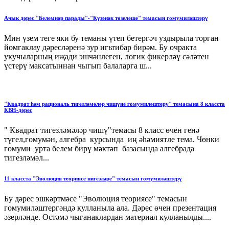
Ачык дәрес "Белемнәр парады"-"Күзәнәк төзелеше" темасын гомумиләштерү
Мин үзем теге яки бу теманы үтеп бетергәч уздырыла торган
йомгаклау дәресләренә зур игьтибар бирәм. Бу очракта
укучыларның иҗади эшчәнлеген, логик фикерләү сәләтен
үстерү максатыннан чыгып балаларга ш...
"Квадрат һәм рациональ тигезләмәләр чишүне гомумиләштерү" темасына 8 класста
КВН-дәрес
" Квадрат тигезләмәләр чишү"темасы 8 класс өчен генә
түгел,гомумән, алгебра курсында иң әһәмиятле тема. Чөнки
гомуми урта белем бирү мәктәп базасында алгебрада
тигезләмәл...
11 класста "Эволюция теориясе нигезләре" темасын гомумиләштерү
Бу дәрес эшкәртмәсе "Эволюция теориясе" темасын
гомумиләштергәндә кулланыла ала. Дәрес өчен презентация
әзерләнде. Өстәмә чыганаклардан материал кулланылды....