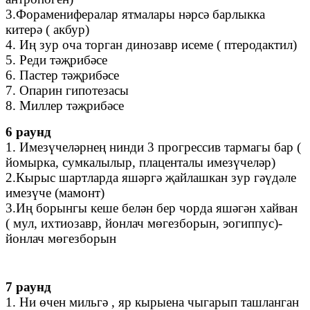
3.Фораменифералар ятмалары нәрсә барлыкка
китерә ( акбур)
4. Иң зур оча торган динозавр исеме ( птеродактил)
5. Реди тәҗрибәсе
6. Пастер тәҗрибәсе
7. Опарин гипотезасы
8. Миллер тәҗрибәсе
6 раунд
1. Имезүчеләрнең нинди 3 прогрессив тармагы бар (
йомырка, сумкалылыр, плаценталы имезүчеләр)
2.Кырыс шартларда яшәргә җайлашкан зур гәүдәле
имезүче (мамонт)
3.Иң борынгы кеше белән бер чорда яшәгән хайван
( мул, ихтиозавр, йонлач мөгезборын, эогиппус)-
йонлач мөгезборын
7 раунд
1. Ни өчен мильгә , яр кырыена чыгарып ташланган