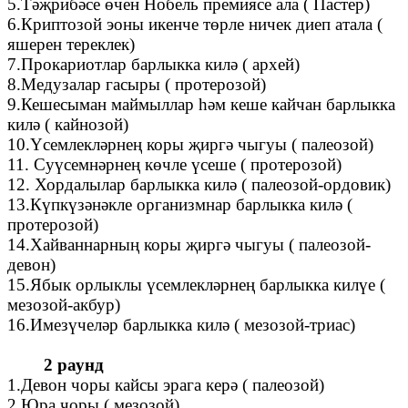
5.Тәҗрибәсе өчен Нобель премиясе ала ( Пастер)
6.Криптозой эоны икенче төрле ничек диеп атала (
яшерен тереклек)
7.Прокариотлар барлыкка килә ( архей)
8.Медузалар гасыры ( протерозой)
9.Кешесыман маймыллар һәм кеше кайчан барлыкка
килә ( кайнозой)
10.Үсемлекләрнең коры җиргә чыгуы ( палеозой)
11. Суүсемнәрнең көчле үсеше ( протерозой)
12. Хордалылар барлыкка килә ( палеозой-ордовик)
13.Күпкүзәнәкле организмнар барлыкка килә (
протерозой)
14.Хайваннарның коры җиргә чыгуы ( палеозой-
девон)
15.Ябык орлыклы үсемлекләрнең барлыкка килүе (
мезозой-акбур)
16.Имезүчеләр барлыкка килә ( мезозой-триас)
2 раунд
1.Девон чоры кайсы эрага керә ( палеозой)
2.Юра чоры ( мезозой)