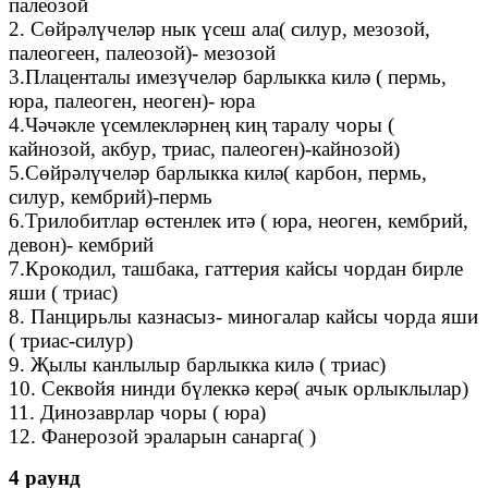
палеозой
2. Сөйрәлүчеләр нык үсеш ала( силур, мезозой,
палеогеен, палеозой)- мезозой
3.Плаценталы имезүчеләр барлыкка килә ( пермь,
юра, палеоген, неоген)- юра
4.Чәчәкле үсемлекләрнең киң таралу чоры (
кайнозой, акбур, триас, палеоген)-кайнозой)
5.Сөйрәлүчеләр барлыкка килә( карбон, пермь,
силур, кембрий)-пермь
6.Трилобитлар өстенлек итә ( юра, неоген, кембрий,
девон)- кембрий
7.Крокодил, ташбака, гаттерия кайсы чордан бирле
яши ( триас)
8. Панцирьлы казнасыз- миногалар кайсы чорда яши
( триас-силур)
9. Җылы канлылыр барлыкка килә ( триас)
10. Секвойя нинди бүлеккә керә( ачык орлыклылар)
11. Динозаврлар чоры ( юра)
12. Фанерозой эраларын санарга( )
4 раунд