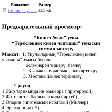
Вложение
Размер
33.5 КБ
kochsez_buyn.doc
Предварительный просмотр:
“Көчсез буын” уены
“Тереклекнең килеп чыгышы” темасын
гомумиләштерү
Максат
: 1. Укучыларның “Тереклекнең килеп
чыгышы”темасы буенча
белемнәрен тишерү, бәяләү
2. Кызыксынучанлыкларын арттыру
3. Мөстәкыйльлек тәрбияләү
1 раунд
1.Җир тарихында иң озын эра ( протерозой)
2.Фотосинтез барлыкка килә ( архей)
3.Опарин гипотезасын исбатлый (Миллер)
4.Эралар ничә ( 5)