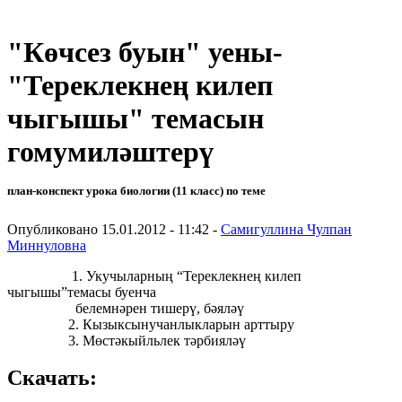
"Көчсез буын" уены-
"Тереклекнең килеп
чыгышы" темасын
гомумиләштерү
план-конспект урока биологии (11 класс) по теме
Опубликовано 15.01.2012 - 11:42 -
Cамигуллина Чулпан
Миннуловна
1. Укучыларның “Тереклекнең килеп
чыгышы”темасы буенча
белемнәрен тишерү, бәяләү
2. Кызыксынучанлыкларын арттыру
3. Мөстәкыйльлек тәрбияләү
Скачать: