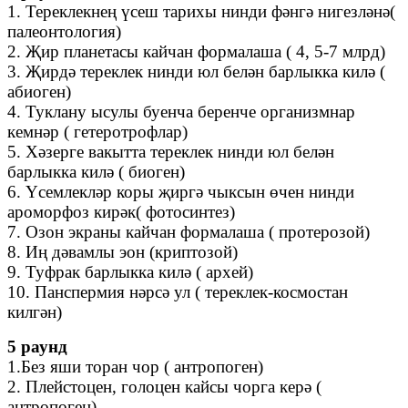
1. Тереклекнең үсеш тарихы нинди фәнгә нигезләнә(
палеонтология)
2. Җир планетасы кайчан формалаша ( 4, 5-7 млрд)
3. Җирдә тереклек нинди юл белән барлыкка килә (
абиоген)
4. Туклану ысулы буенча беренче организмнар
кемнәр ( гетеротрофлар)
5. Хәзерге вакытта тереклек нинди юл белән
барлыкка килә ( биоген)
6. Үсемлекләр коры җиргә чыксын өчен нинди
ароморфоз кирәк( фотосинтез)
7. Озон экраны кайчан формалаша ( протерозой)
8. Иң дәвамлы эон (криптозой)
9. Туфрак барлыкка килә ( архей)
10. Панспермия нәрсә ул ( тереклек-космостан
килгән)
5 раунд
1.Без яши торан чор ( антропоген)
2. Плейстоцен, голоцен кайсы чорга керә (
антропоген)