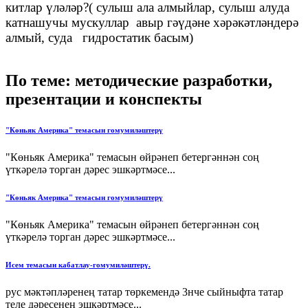
китлар үләләр?( сулыш ала алмыйлар, сулыш алуда
катнашучы мускуллар авыр гәүдәне хәрәкәтләндерә
алмый, суда гидростатик басым)
По теме: методические разработки,
презентации и конспекты
"Көньяк Америка" темасын гомумиләштерү
"Көньяк Америка" темасын өйрәнеп бетергәннән соң
үткәрелә торган дәрес эшкәртмәсе...
"Көньяк Америка" темасын гомумиләштерү
"Көньяк Америка" темасын өйрәнеп бетергәннән соң
үткәрелә торган дәрес эшкәртмәсе...
Исем темасын кабатлау-гомумиләштерү.
рус мәктәпләренең татар төркемендә 3нче сыйныфта татар
теле дәресенең эшкәртмәсе...