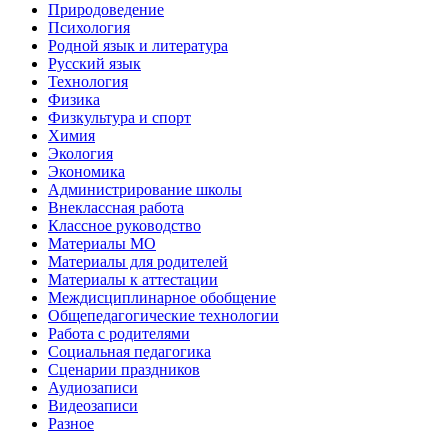
Природоведение
Психология
Родной язык и литература
Русский язык
Технология
Физика
Физкультура и спорт
Химия
Экология
Экономика
Администрирование школы
Внеклассная работа
Классное руководство
Материалы МО
Материалы для родителей
Материалы к аттестации
Междисциплинарное обобщение
Общепедагогические технологии
Работа с родителями
Социальная педагогика
Сценарии праздников
Аудиозаписи
Видеозаписи
Разное