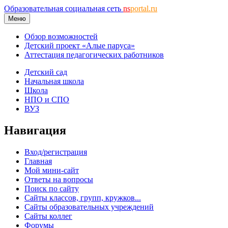
Образовательная социальная сеть
ns
portal.ru
Меню
Обзор возможностей
Детский проект «Алые паруса»
Аттестация педагогических работников
Детский сад
Начальная школа
Школа
НПО и СПО
ВУЗ
Навигация
Вход/регистрация
Главная
Мой мини-сайт
Ответы на вопросы
Поиск по сайту
Сайты классов, групп, кружков...
Сайты образовательных учреждений
Сайты коллег
Форумы