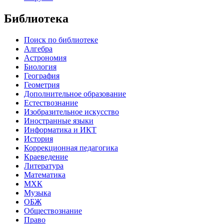
Библиотека
Поиск по библиотеке
Алгебра
Астрономия
Биология
География
Геометрия
Дополнительное образование
Естествознание
Изобразительное искусство
Иностранные языки
Информатика и ИКТ
История
Коррекционная педагогика
Краеведение
Литература
Математика
МХК
Музыка
ОБЖ
Обществознание
Право