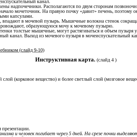
еиспускательный канал.
ены надпочечники. Располагаются по двум сторонам позвоночн
 начало мочеточник. На правую почку «давит» печень, поэтому о
выми капсулами.
, впадают в мочевой пузырь. Мышечные волокна стенок сокраща
епровождают, образующуюся мочу к мочевому пузырю.
Стенки толстые мышечные, могут растягиваться и объем пузыря 
льный канал. Выход из мочевого пузыря в мочеиспускательный 
чебником (слайд 9-10)
Инструктивная карта.
(слайд 4 )
слой (корковое вещество) и более светлый слой (мозговое вещес
 презентации.
низма и человек погибает через 5 дней. На срезе почки выделяют