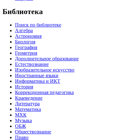
Библиотека
Поиск по библиотеке
Алгебра
Астрономия
Биология
География
Геометрия
Дополнительное образование
Естествознание
Изобразительное искусство
Иностранные языки
Информатика и ИКТ
История
Коррекционная педагогика
Краеведение
Литература
Математика
МХК
Музыка
ОБЖ
Обществознание
Право