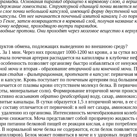
ирамидки. Основания пирамид обращено к корковому слою, а верш
ддержание гомеостаза. Структурной единицей почки является не
ом слое почки небольшой капсулой, имеющей форму двустенной ча
апсулы. От нее начинается почечный извитой каналец 1-го поря
Генле, затем возвращается в корковый слой, получая название ка
очку нефрона, проходящую внутри пирамидок.
водные протоки. Они проходят через мозговое вещество к верху
одуктов обмена, подлежащих выведению во внешнюю среду?
За 1 мин. Через них проходит 1000-1200 мл крови, а за сутки вся
ала почечная артерия распадается на капилляры в клубочке нефр
а особенность позволяет организму быстро избавляться от ненуж
ной мочи
и вторая - образование
вторичной или конечной мочи
. 
вая стадия - фильтрационная,
протекает в капсуле
: первичная 
 и капсуле. Кровь поступает по почечным артериям под большим д
личается от плазмы крови отсутствием молекул белка. В первичн
оты, минеральные соли).
Формирование вторичной мочи происхо
активно
всасывают обратно (реабсорбция)
воду, сахар, аминокис
итые канальцы. В сутки образуется 1,5 л вторичной мочи, в ее 
у составу отличается от первичной: в ней нет сахара, аминокисл
удалению из организма. Интенсивность мочеобразования колеблет
чи снижается. Моча представляет собой прозрачную жидкость св
 при питании белковой пищей ее реакция кислая, а при потребле
. В нормальной моче белка не содержится, если белок появляется
пилляров). Белок может появиться в моче и у здоровых людей п