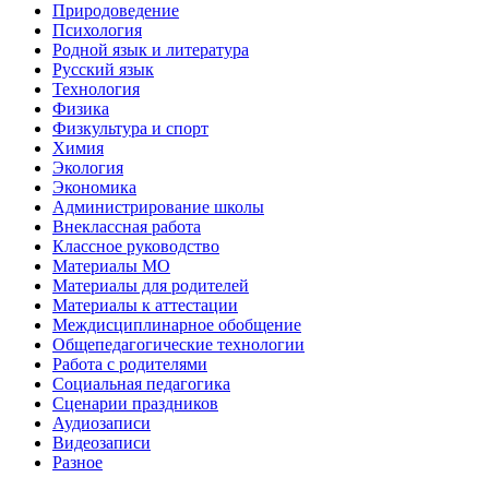
Природоведение
Психология
Родной язык и литература
Русский язык
Технология
Физика
Физкультура и спорт
Химия
Экология
Экономика
Администрирование школы
Внеклассная работа
Классное руководство
Материалы МО
Материалы для родителей
Материалы к аттестации
Междисциплинарное обобщение
Общепедагогические технологии
Работа с родителями
Социальная педагогика
Сценарии праздников
Аудиозаписи
Видеозаписи
Разное