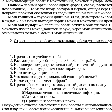
2. Мочевыводящие органы: мочеточники, мочевой пузырь, моч
Почки –
парный орган бобовидной формы, сверху располож
позвоночнику. Это место входа сосудов и нервов, отсюда берет
покрыты прочной оболочкой из соединительной ткани с жиро
Мочеточники
– трубочки длинной 30 см, диаметром 4-7 мм
Каждые 7 с из почек выходит порция мочи и мочеточники пр
Мочевой пузырь
– непарный орган лежит в области таза. 
мочевого пузыря моча удаляется наружу через мочеиспускате
открываются только в момент мочеиспускания.
Строение почек . / самостоятельная работа учащихся с у
Прочитать в учебнике п. 42.
Рассмотрите в учебнике рис. 87 – 89 на стр.214.
На поперечном разрезе почки найдите темный наружный 
Найдите на внутреннем слое пирамидки.
Выясните функции почек.
Что является функциональной единицей почки?
Какое строение имеет нефрон?
Прочитай текст и подготовь устный рассказ по плану:
а)Заболевания выделительной системы;
б)Народная медицина и почечные инфекции;
в)Аномалии почек;
г) Причины заболевания почек.
Обсуждение ответов самостоятельной работы с использованием
При нарушении обеих почек наступает сильное отравление орга