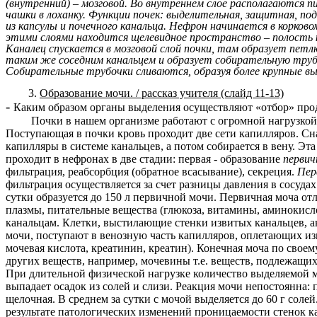
(внутренний) – мозговой. Во внутреннем слое располагаются п
чашки в лоханку. Функции почек: выделительная, защитная, по
из капсулы и почечного канальца. Нефрон начинается в корков
этими слоями находится щелевидное пространство – полость к
Каналец спускается в мозговой слой почки, там образует петлю 
таким же соседним канальцем и образует собирательную труб
Собирательные трубочки сливаются, образуя более крупные вы
Образование мочи. / рассказ учителя (слайд 11-13)
-
Каким образом органы выделения осуществляют «отбор» пр
Почки в нашем организме работают с огромной нагрузкой. 
Поступающая в почки кровь проходит две сети капилляров. Снач
капилляры в системе канальцев, а потом собирается в вену. Эт
проходит в нефронах в две стадии: первая - образование
первич
фильтрация, реабсорбция (обратное всасывание), секреция.
Пер
фильтрация осуществляется за счет разницы давления в сосудах
сутки образуется до 150 л первичной мочи. Первичная моча от
плазмы, питательные вещества (глюкоза, витамины, аминокисл
канальцам. Клетки, выстилающие стенки извитых канальцев, 
мочи, поступают в венозную часть капилляров, оплетающих изв
мочевая кислота, креатинин, креатин). Конечная моча по своем
других веществ, например, мочевины т.е. веществ, подлежащих 
При длительной физической нагрузке количество выделяемой мо
выпадает осадок из солей и слизи. Реакция мочи непостоянна:
щелочная. В среднем за сутки с мочой выделяется до 60 г солей
результате патологических изменений проницаемости стенок ка