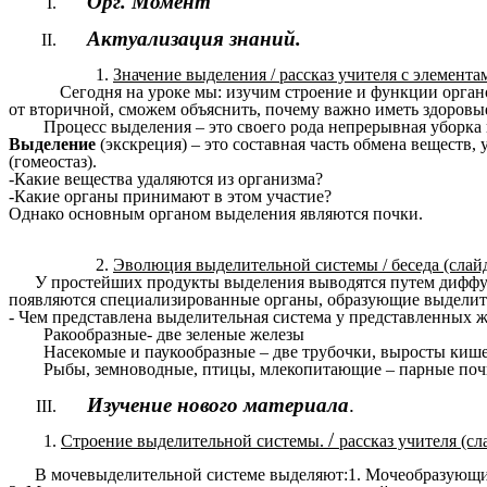
Орг. Момент
Актуализация знаний.
Значение выделения / рассказ учителя с элементам
Сегодня на уроке мы: изучим строение и функции органо
от вторичной, сможем объяснить, почему важно иметь здоров
Процесс выделения – это своего рода непрерывная уборка и ч
Выделение
(экскреция) – это составная часть обмена веществ
(гомеостаз).
-Какие вещества удаляются из организма?
-Какие органы принимают в этом участие?
Однако основным органом выделения являются почки.
Эволюция выделительной системы / беседа (слайд
У простейших продукты выделения выводятся путем диффуз
появляются специализированные органы, образующие выделит
- Чем представлена выделительная система у представленных 
Ракообразные- две зеленые железы
Насекомые и паукообразные – две трубочки, выросты кише
Рыбы, земноводные, птицы, млекопитающие – парные почки
Изучение нового материала
.
/
Строение выделительной системы.
рассказ учителя (сл
В мочевыделительной системе выделяют:1. Мочеобразующи