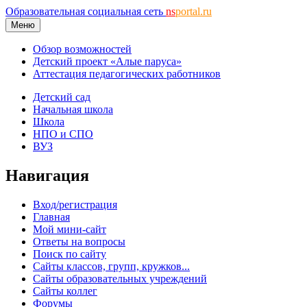
Образовательная социальная сеть
ns
portal.ru
Меню
Обзор возможностей
Детский проект «Алые паруса»
Аттестация педагогических работников
Детский сад
Начальная школа
Школа
НПО и СПО
ВУЗ
Навигация
Вход/регистрация
Главная
Мой мини-сайт
Ответы на вопросы
Поиск по сайту
Сайты классов, групп, кружков...
Сайты образовательных учреждений
Сайты коллег
Форумы