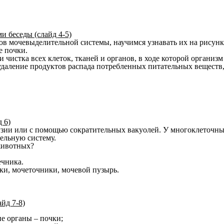
и беседы (слайд 4-5)
в мочевыделительной системы, научимся узнавать их на рисунке
ые почки.
истка всех клеток, тканей и органов, в ходе которой организ
, удаление продуктов распада потребленных питательных веществ
 6)
ии или с помощью сократительных вакуолей. У многоклеточных
ельную систему.
животных?
чника.
, мочеточники, мочевой пузырь.
айд 7-8)
е органы – почки;