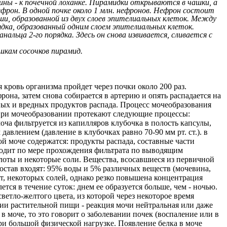
ины - к почечной лоханке. Пирамидки открываются в чашки, а
фрон. В одной почке около 1 млн. нефронов. Нефрон состоит
ши, образованной из двух слоев эпителиальных клеток. Между
дка, образованный одним слоем эпителиальных клеток.
нальца 2-го порядка. Здесь он снова извивается, сливается с
шкам сосочков пирамид.
 кровь организма пройдет через почки около 200 раз.
она, затем снова собирается в артерию и опять распадается на
ных и вредных продуктов распада.
Процесс мочеобразования
При мочеобразовании протекают следующие процессы:
моча фильтруется из капилляров клубочка в полость капсулы,
авлением (давление в клубочках равно 70-90 мм рт. ст.). в
ой моче содержатся: продукты распада, составные части
дит по мере прохождения фильтрата по выводящим
лоты и некоторые соли. Вещества, всосавшиеся из первичной
состав входят: 95% воды и 5% различных веществ (мочевина,
от, некоторых солей, однако резко повышена концентрация
ся в течение суток: днем ее образуется больше, чем - ночью.
етло-желтого цвета, из которой через некоторое время
нии растительной пищи - реакция мочи нейтральная или даже
 в моче, то это говорит о заболевании почек (воспаление или в
ри большой физической нагрузке. Появление белка в моче