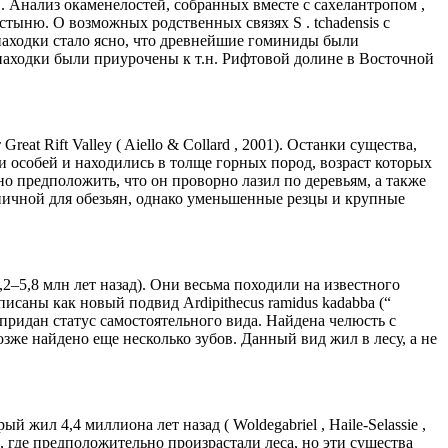
 . Анализ окаменелостей, собранных вместе с сахелантропом ,
устыню. О возможных родственных связях S . tchadensis с
находки стало ясно, что древнейшие гоминиды были
находки были приурочены к т.н. Рифтовой долине в Восточной
at Rift Valley ( Aiello & Collard , 2001). Останки существа,
и особей и находились в толще горных пород, возраст которых
о предположить, что он проворно лазил по деревьям, а также
ипичной для обезьян, однако уменьшенные резцы и крупные
,2–5,8 млн лет назад). Они весьма походили на известного
описаны как новый подвид Ardipithecus ramidus kadabba (“
придан статус самостоятельного вида. Найдена челюсть с
озже найдено еще несколько зубов. Данный вид жил в лесу, а не
жил 4,4 миллиона лет назад ( Woldegabriel , Haile-Selassie ,
ам, где предположительно произрастали леса, но эти существа