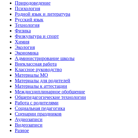
Природоведение
Психология
Родной язык и литература
Русский язык
Технология
Физика
Физкультура и спорт
Химия
Экология
Экономика
Администрирование школы
Внеклассная работа
Классное руководство
Материалы МО
Материалы для родителей
Материалы к аттестации
Междисциплинарное обобщение
Общепедагогические технологии
Работа с родителями
Социальная педагогика
Сценарии праздников
Аудиозаписи
Видеозаписи
Разное