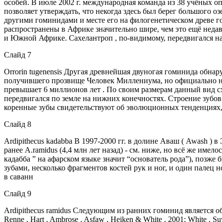
особей. В июле 2002 г. международная команда из 38 учёных оп
позволяет утверждать, что некогда здесь был берег большого о
другими гоминидами и месте его на филогенетическом древе г
распространены в Африке значительно шире, чем это ещё неда
и Южной Африке. Сахелантроп , по-видимому, передвигался на 
Слайд 7
Orrorin tugenensis Другая древнейшая двуногая гоминида обнаруж
получившего прозвище Человек Миллениума, но официально назв
превышает 6 миллионов лет . По своим размерам данный вид с
передвигался по земле на нижних конечностях. Строение зубо
коренные зубы свидетельствуют об эволюционных тенденциях,
Слайд 8
Ardipithecus kadabba В 1997-2000 гг. в долине Аваш ( Awash ) 
ранее A.ramidus (4,4 млн лет назад) - см. ниже, но всё же имел
кадабба ” на афарском языке значит “основатель рода”), позж
зубами, несколько фрагментов костей рук и ног, и один палец 
в саванн
Слайд 9
Ardipithecus ramidus Следующим из ранних гоминид является обн
Renne , Hart , Ambrose , Asfaw , Heiken & White , 2001; White