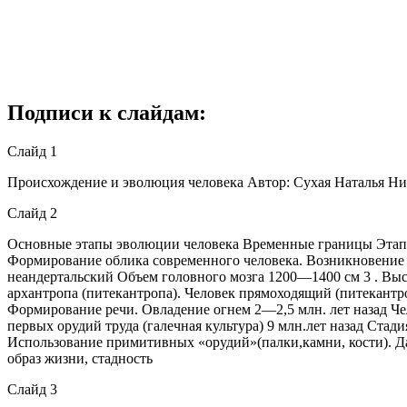
Подписи к слайдам:
Слайд 1
Происхождение и эволюция человека Автор: Сухая Наталья Н
Слайд 2
Основные этапы эволюции человека Временные границы Этапы 
Формирование облика современного человека. Возникновение 
неандертальский Объем головного мозга 1200—1400 см 3 . Выс
архантропа (питекантропа). Человек прямоходящий (питекантр
Формирование речи. Овладение огнем 2—2,5 млн. лет назад Че
первых орудий труда (галечная культура) 9 млн.лет назад Ст
Использование примитивных «орудий»(палки,камни, кости). Д
образ жизни, стадность
Слайд 3