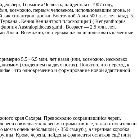
йдельберг, Германия Челюсть, найденная в 1907 году,
д, был, возможно, первым человеком, использовавшим огонь, и
 как синантроп, достиг Восточной Азии 500 тыс. лет назад. 5.
о Туркана , Кения Кениантроп плосколицый ( Kenyanthropus
фиопия Australopithecus garhi . Возраст — 2,5 млн. лет.
ами Люси. Возможно, он первым начал использовать каменные
ерно 5,5 - 6,5 млн. лет назад (или, возможно, несколько
дализмом (хождением на двух ногах). Понятно, что переход к
idae - это одновременно и формирование новой адаптивной
 южного края Сахары. Превосходно сохранившийся череп,
ь черепа совмещает как весьма примитивные, так и относительно
 мозга очень небольшой (~ 350 см.куб.), а черепная коробка
 группы. Кроме черепа, найдены фрагменты остатков ещё пяти