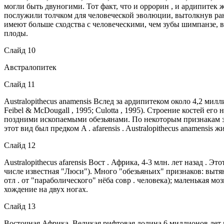
могли быть двуногими. Тот факт, что и оррорин , и ардипитек
послужили толчком для человеческой эволюции, вытолкнув ран
имеют больше сходства с человеческими, чем зубы шимпанзе, в
плоды.
Слайд 10
Австралопитек
Слайд 11
Australopithecus anamensis Вслед за ардипитеком около 4,2 милл
Feibel & McDougall , 1995; Culotta , 1995). Строение костей е
поздними ископаемыми обезьянами. По некоторым признакам зубо
этот вид был предком A . afarensis . Australopithecus anamensis
Слайд 12
Australopithecus afarensis Вост . Африка, 4-3 млн. лет назад 
числе известная "Люси"). Много "обезьяньих" признаков: вытян
отл . от "параболического" нёба совр . человека); маленькая мо
хождение на двух ногах.
Слайд 13
Восточная Африка, Великая рифтовая долина 6 миллионов лет н