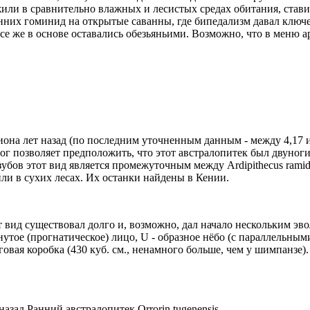
 жили в сравнительно влажных и лесистых средах обитания, стави
них гоминид на открытые саванны, где бипедализм давал ключе
се же в основе оставались обезьяньими. Возможно, что в меню 
иона лет назад (по последним уточненным данным - между 4,17 и 4,
го ног позволяет предположить, что этот австралопитек был двуно
в этот вид является промежуточным между Ardipithecus ramidus 
 жили в сухих лесах. Их останки найдены в Кении.
. Этот вид существовал долго и, возможно, дал начало нескольким
утое (прогнатическое) лицо, U - образное нёбо (с параллельным
зговая коробка (430 куб. см., ненамного больше, чем у шимпанзе).
азад Ранний австралопитек Orrorin tugenensis