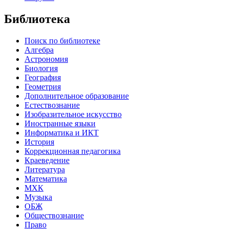
Библиотека
Поиск по библиотеке
Алгебра
Астрономия
Биология
География
Геометрия
Дополнительное образование
Естествознание
Изобразительное искусство
Иностранные языки
Информатика и ИКТ
История
Коррекционная педагогика
Краеведение
Литература
Математика
МХК
Музыка
ОБЖ
Обществознание
Право