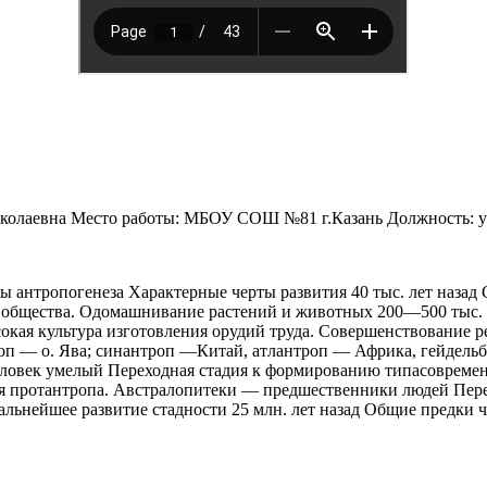
иколаевна Место работы: МБОУ СОШ №81 г.Казань Должность: 
антропогенеза Характерные черты развития 40 тыс. лет назад 
общества. Одомашнивание растений и животных 200—500 тыс. ле
окая культура изготовления орудий труда. Совершенствование р
оп — о. Ява; синантроп —Китай, атлантроп — Африка, гейдельб
ловек умелый Переходная стадия к формированию типасовременно
адия протантропа. Австралопитеки — предшественники людей Пер
альнейшее развитие стадности 25 млн. лет назад Общие предки