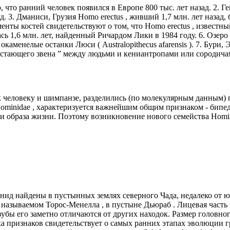
 что ранний человек появился в Европе 800 тыс. лет назад. 2. Ге
ад. 3. Дманиси, Грузия Homo erectus , живший 1,7 млн. лет наза
нты костей свидетельствуют о том, что Homo erectus , известный
ась 1,6 млн. лет, найденный Ричардом Лики в 1984 году. 6. Озер
окаменелые останки Люси ( Australopithecus afarensis ). 7. Бури, Э
достающего звена ” между людьми и кениантропами или сородич
еловеку и шимпанзе, разделились (по молекулярным данным) прим
 Hominidae , характеризуется важнейшим общим признаком - бипе
 образа жизни. Поэтому возникновение нового семейства Homin
минид найдены в пустынных землях северного Чада, недалеко от
те, называемом Торос-Менелла , в пустыне Дьюраб . Лицевая част
убы его заметно отличаются от других находок. Размер головного
аика признаков свидетельствует о самых ранних этапах эволюции