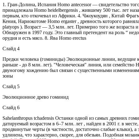
1. Гран-Долина, Испания Homo antecessor — свидетельство того,
принадлежала Homo heidelbergensis , жившему 500 тыс. лет наз
первым, кто откочевал из Африки. 4. Чжоукоудян , Китай Фрагме
Кения, Нариокотоме Homo ergaster , древность которого равнял
platyops ). Возраст — З,5 млн. лет. Примерно того же возраста и 
Обнаружен в 1997 году. Это главный претендент на роль “ не
орудия и есть мясо. 8. Ява Homo erectus
Слайд 4
Предки человека (гоминиды) Эволюционные линии, ведущие к ч
раньше - до 8 млн. лет). "Человеческая" линия, или семейство
двуногому хождению был связан с существенными изменениями
зоны
Слайд 5
Эволюционное древо гоминид
Слайд 6
Sahelanthropus tchadensis Останки одной из самых древних го
датируемый возрастом в 6–7 млн. лет , найден в 2001 г. в мес
продвинутые черты (в частности, достаточно слабые клыки), а з
удлинена, что характерно, скорее, для обезьян. Подобная моз