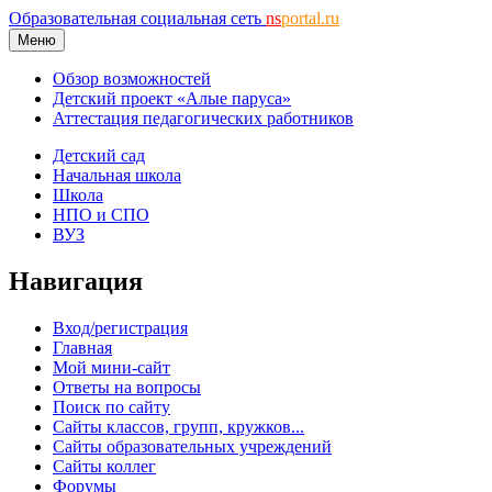
Образовательная социальная сеть
ns
portal.ru
Меню
Обзор возможностей
Детский проект «Алые паруса»
Аттестация педагогических работников
Детский сад
Начальная школа
Школа
НПО и СПО
ВУЗ
Навигация
Вход/регистрация
Главная
Мой мини-сайт
Ответы на вопросы
Поиск по сайту
Сайты классов, групп, кружков...
Сайты образовательных учреждений
Сайты коллег
Форумы