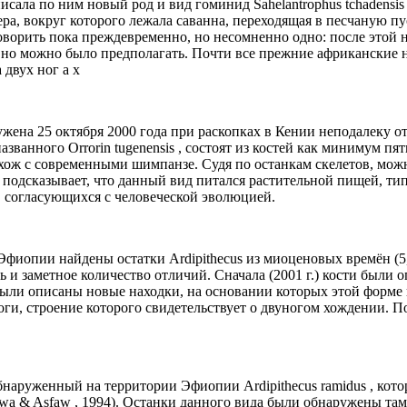
исала по ним новый род и вид гоминид Sahelantrophus tchadensis
зера, вокруг которого лежала саванна, переходящая в песчаную п
оворить пока преждевременно, но несомненно одно: после этой 
вно можно было предполагать. Почти все прежние африканские 
двух ног а х
ена 25 октября 2000 года при раскопках в Кении неподалеку от Gre
анного Orrorin tugenensis , состоят из костей как минимум пят
хож с современными шимпанзе. Судя по останкам скелетов, можн
в подсказывает, что данный вид питался растительной пищей, т
 согласующихся с человеческой эволюцией.
в Эфиопии найдены остатки Ardipithecus из миоценовых времён (5
ось и заметное количество отличий. Сначала (2001 г.) кости были 
е были описаны новые находки, на основании которых этой форме 
ноги, строение которого свидетельствует о двуногом хождении. П
аруженный на территории Эфиопии Ardipithecus ramidus , который 
 , Suwa & Asfaw , 1994). Останки данного вида были обнаружены т