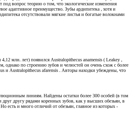
т под вопрос теорию о том, что экологические изменения
вое адаптивное преимущество. Зубы ардипитека , хотя и
ардипитека отсутствовали мягкие листья и богатые волокнами
12 млн. лет) появился Australopithecus anamensis ( Leakey ,
гим, однако по строению зубов и челюстей он очень схож с более
и Australopithecus afarensis . Авторы находки убеждены, что
 эволюционным линиям. Найдены остатки более 300 особей (в том
и друг другу рядами коренных зубов, как у высших обезьян, в
 Но есть и много отличий от обезьян, главное из которых -