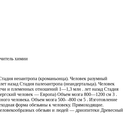
учитель химии
Стадия неоантропа (кроманьонца). Человек разумный
т назад Стадия палеоантропа (неандертальца). Человек
ечи и племенных отношений 1—1,3 млн . лет назад Стадия
ергский человек — Европа) Объем мозга 800—1200 см 3 .
го человека. Объем мозга 500- -800 см 5 . Изготовление
еходная форма обезьяны к человеку. Прямоходящие.
 человекообразных обезьян и людей — дриопитеки Древесный