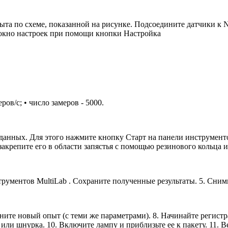
та по схеме, показанной на рисунке. Подсоедините датчики к No
 окно настроек при помощи кнопки Настройка
ов/с; • число замеров - 5000.
анных. Для этого нажмите кнопку Старт на панели инструментов
 закрепите его в области запястья с помощью резинового кольца 
рументов MultiLab . Сохраните полученные результаты. 5. Сними
лните новый опыт (с теми же параметрами). 8. Начинайте регистр
или шнурка. 10. Включите лампу и приблизьте ее к пакету. 11. В