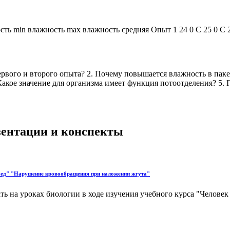
ть min влажность max влажность средняя Опыт 1 24 0 С 25 0 С 24
ервого и второго опыта? 2. Почему повышается влажность в пак
 Какое значение для организма имеет функция потоотделения? 5. 
езентации и конспекты
мед" "Нарушение кровообращения при наложении жгута"
на уроках биологии в ходе изучения учебного курса "Человек и 