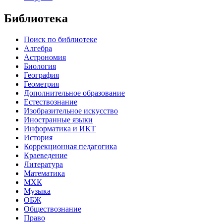
Библиотека
Поиск по библиотеке
Алгебра
Астрономия
Биология
География
Геометрия
Дополнительное образование
Естествознание
Изобразительное искусство
Иностранные языки
Информатика и ИКТ
История
Коррекционная педагогика
Краеведение
Литература
Математика
МХК
Музыка
ОБЖ
Обществознание
Право