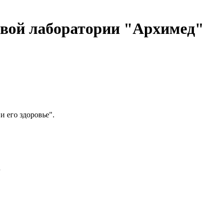
овой лаборатории "Архимед"
 его здоровье".
Б