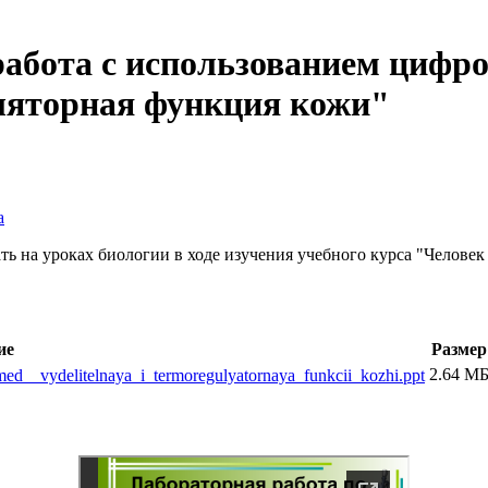
абота с использованием цифр
ляторная функция кожи"
а
 на уроках биологии в ходе изучения учебного курса "Человек и
ие
Размер
2.64 М
med__vydelitelnaya_i_termoregulyatornaya_funkcii_kozhi.ppt