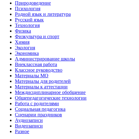
Природоведение
Психология
Родной язык и литература
Русский язык
Технология
Физика
Физкультура и спорт
Химия
Экология
Экономика
Администрирование школы
Внеклассная работа
Классное руководство
Материалы МО
Материалы для родителей
Материалы к аттестации
Междисциплинарное обобщение
Общепедагогические технологии
Работа с родителями
Социальная педагогика
Сценарии праздников
Аудиозаписи
Видеозаписи
Разное