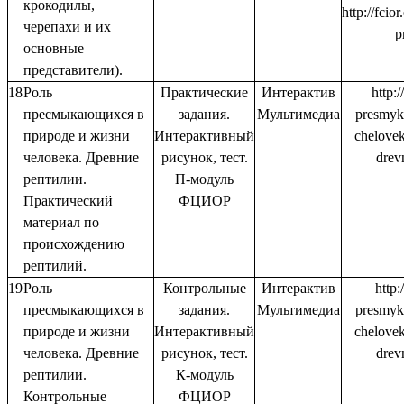
крокодилы,
http://fci
черепахи и их
p
основные
представители).
18
Роль
Практические
Интерактив
http:/
пресмыкающихся в
задания.
Мультимедиа
presmyka
природе и жизни
Интерактивный
chelove
человека. Древние
рисунок, тест.
drev
рептилии.
П-модуль
Практический
ФЦИОР
материал по
происхождению
рептилий.
19
Роль
Контрольные
Интерактив
http:
пресмыкающихся в
задания.
Мультимедиа
presmyka
природе и жизни
Интерактивный
chelove
человека. Древние
рисунок, тест.
drev
рептилии.
К-модуль
Контрольные
ФЦИОР