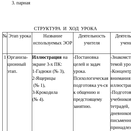
парная
СТРУКТУРА И ХОД УРОКА
№
Этап урока
Название
Деятельность
Деятель
используемых ЭОР
учителя
учен
1
Организа-
Иллюстрация
на
-Постановка
-Знакомст
ционный
экране 3-х ПК:
целей и задач
темой уро
этап.
1-Гадюки (№ 3),
урока.
-Концент
2-Ящерицы
Психологическая
внимания
(№ 1),
подготовка уч-ся
иллюстра
3-Крокодила
к общению и
-Подгото
(№ 4).
предстоящему
учебников
занятию.
тетрадей,
дневников
письменн
принадле