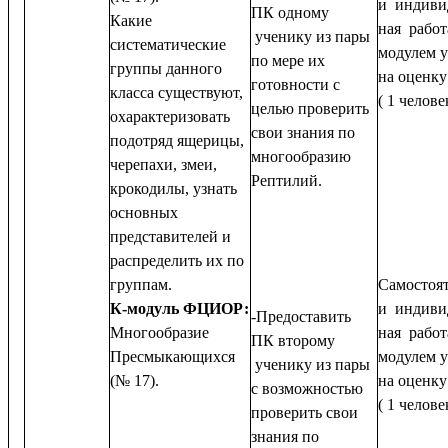
и индиви
ПК одному
Какие
ная работ
ученику из пары
систематические
модулем 
по мере их
группы данного
на оценку
готовности с
класса существуют,
( 1 челове
целью проверить
охарактеризовать
свои знания по
подотряд ящерицы,
многообразию
черепахи, змеи,
Рептилий.
крокодилы, узнать
основных
представителей и
распределить их по
группам.
Самостоя
К-модуль ФЦИОР:
и индиви
-Предоставить
Многообразие
ная работ
ПК второму
Пресмыкающихся
модулем 
ученику из пары
(№ 17).
на оценку
с возможностью
( 1 челове
проверить свои
знания по