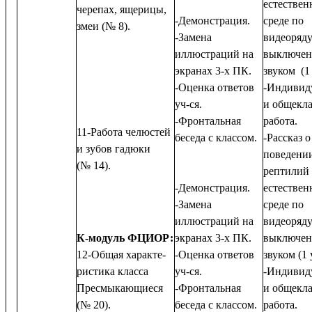
естествен
черепах, ящерицы,
-Демонстрация.
среде по
змеи (№ 8).
-Замена
видеоряду
иллюстраций на
выключе
экранах 3-х ПК.
звуком (1 
-Оценка ответов
-Индивид
уч-ся.
и общекла
-Фронтальная
работа.
11-Работа челюстей
беседа с классом.
-Рассказ о
и зубов гадюки
поведени
(№ 14).
рептилий
-Демонстрация.
естествен
-Замена
среде по
иллюстраций на
видеоряду
К-модуль ФЦИОР:
экранах 3-х ПК.
выключе
12-Общая характе-
-Оценка ответов
звуком (1 
ристика класса
уч-ся.
-Индивид
Пресмыкающиеся
-Фронтальная
и общекла
(№ 20).
беседа с классом.
работа.