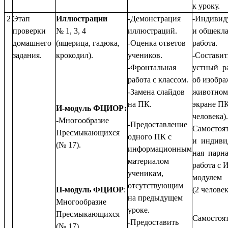
к уроку.
2
Этап
Иллюстрации
-Демонстрация
-Индивид
проверки
№ 1, 3, 4
иллюстраций.
и общекла
домашнего
(ящерица, гадюка,
-Оценка ответов
работа.
задания.
крокодил).
учеников.
-Составит
-Фронтальная
устный р
работа с классом.
об изобр
-Замена слайдов
животном
на ПК.
экране ПК
И-модуль ФЦИОР:
человека).
-Многообразие
-Предоставление
Самостоя
Пресмыкающихся
одного ПК с
и индиви
(№ 17).
информационным
ная парн
материалом
работа с И
ученикам,
модулем
отсутствующим
П-модуль ФЦИОР
:
(2 человек
на предыдущем
Многообразие
уроке.
Пресмыкающихся
Самостоя
-Предоставить
(№ 17).