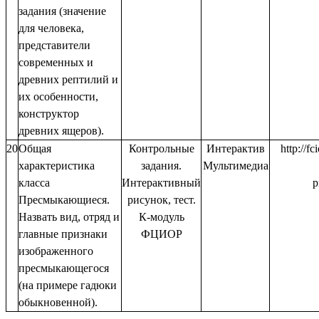
задания (значение
для человека,
представители
современных и
древних рептилий и
их особенности,
конструктор
древних ящеров).
20
Общая
Контрольные
Интерактив
http://f
характеристика
задания.
Мультимедиа
класса
Интерактивный
p
Пресмыкающиеся.
рисунок, тест.
Назвать вид, отряд и
К-модуль
главные признаки
ФЦИОР
изображенного
пресмыкающегося
(на примере гадюки
обыкновенной).