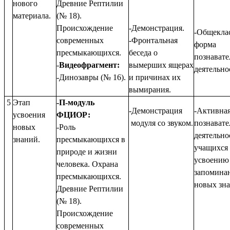
нового
Древние Рептилии
материала.
(№ 18).
Происхождение
-Демонстрация.
-Общекла
современных
-Фронтальная
форма
пресмыкающихся.
беседа о
познават
-
Видеофрагмент:
вымерших ящерах
деятельно
-Динозавры (№ 16).
и причинах их
вымирания.
5
Этап
-П-модуль
-Демонстрация
-Активна
усвоения
ФЦИОР:
модуля со звуком.
познавате
новых
-Роль
деятельно
знаний.
пресмыкающихся в
учащихся
природе и жизни
усвоению
человека. Охрана
запомина
пресмыкающихся.
новых зна
Древние Рептилии
(№ 18).
Происхождение
современных