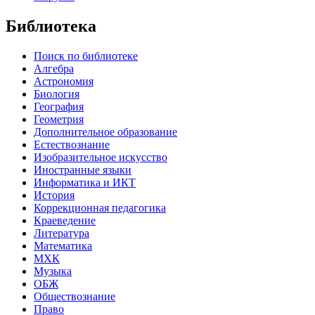
Библиотека
Поиск по библиотеке
Алгебра
Астрономия
Биология
География
Геометрия
Дополнительное образование
Естествознание
Изобразительное искусство
Иностранные языки
Информатика и ИКТ
История
Коррекционная педагогика
Краеведение
Литература
Математика
МХК
Музыка
ОБЖ
Обществознание
Право