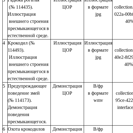
(№ 114435).
ЦОР
в формате
collectio
Иллюстрация
jpg
022a-00b
внешнего строения
40
пресмыкающегося в
естественной среде.
4
Крокодил (№
Иллюстрация
Иллюстрация
114493).
ЦОР
в формате
collectio
Иллюстрация
jpg
40e2-8f2
внешнего строения
40%
пресмыкающегося в
естественной среде.
5
Предупреждающее
Демонстрация
В/фр
поведение змей
ЦОР
в формате
collectio
(№ 114173).
wmv
95ce-422
Демонстрация
interfa
поведения
пресмыкающегося.
6
Охота крокодилов
Демонстрация
В/фр