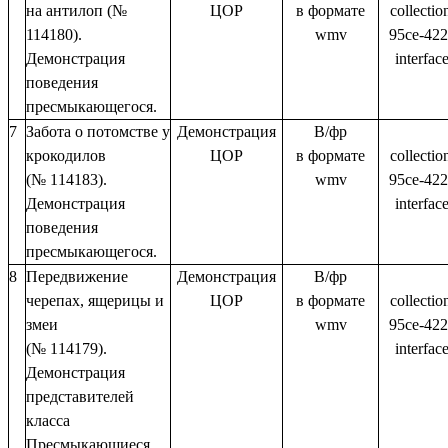
на антилоп (№
ЦОР
в формате
collectio
114180).
wmv
95ce-422
Демонстрация
interfa
поведения
пресмыкающегося.
7
Забота о потомстве у
Демонстрация
В/фр
крокодилов
ЦОР
в формате
collectio
(№ 114183).
wmv
95ce-422
Демонстрация
interfa
поведения
пресмыкающегося.
8
Передвижение
Демонстрация
В/фр
черепах, ящерицы и
ЦОР
в формате
collectio
змеи
wmv
95ce-422
(№ 114179).
interfa
Демонстрация
представителей
класса
Пресмыкающиеся.