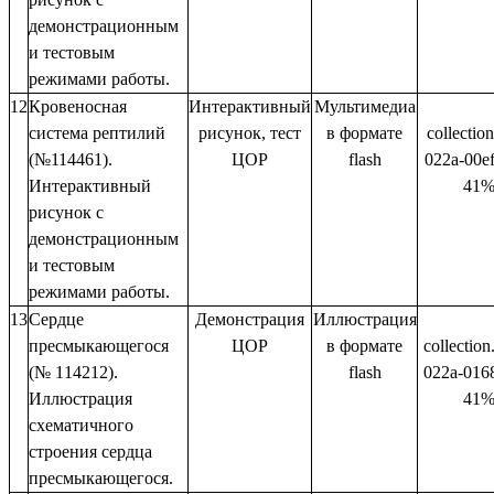
демонстрационным
и тестовым
режимами работы.
12
Кровеносная
Интерактивный
Мультимедиа
система рептилий
рисунок, тест
в формате
collectio
(№114461).
ЦОР
flash
022a-00e
Интерактивный
41%
рисунок с
демонстрационным
и тестовым
режимами работы.
13
Сердце
Демонстрация
Иллюстрация
пресмыкающегося
ЦОР
в формате
collectio
(№ 114212).
flash
022a-016
Иллюстрация
41%
схематичного
строения сердца
пресмыкающегося.