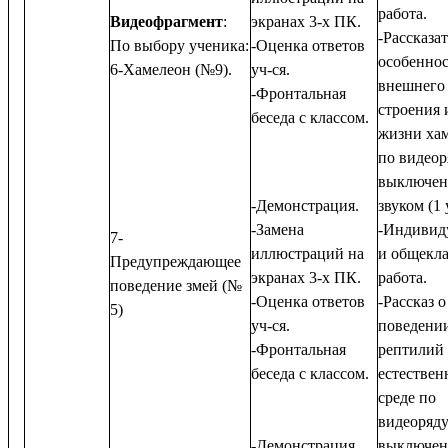
работа.
Видеофрагмент
:
экранах 3-х ПК.
-Рассказат
По выбору ученика:
-Оценка ответов
особеннос
6-Хамелеон (№9).
уч-ся.
внешнего
-Фронтальная
строения 
беседа с классом.
жизни ха
по видеор
выключе
-Демонстрация.
звуком (1 
-Замена
-Индивид
7-
иллюстраций на
и общекла
Предупреждающее
экранах 3-х ПК.
работа.
поведение змей (№
-Оценка ответов
-Рассказ о
5)
уч-ся.
поведени
-Фронтальная
рептилий
беседа с классом.
естествен
среде по
видеоряду
-Демонстрация.
выключе