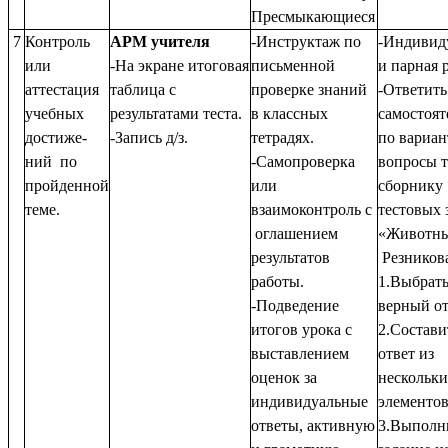
Пресмыкающиеся
7
Контроль
АРМ учителя
-Инструктаж по
-Индивид
или
-На экране итоговая
письменной
и парная 
аттестация
таблица с
проверке знаний
-Ответить
учебных
результатами теста.
в классных
самостоят
достиже-
-Запись д/з.
тетрадях.
по вариан
ний по
-Самопроверка
вопросы т
пройденной
или
сборнику
теме.
взаимоконтроль с
тестовых 
оглашением
«Животны
результатов
Резникова
работы.
1.Выбрат
-Подведение
верный от
итогов урока с
2.Состави
выставлением
ответ из
оценок за
нескольк
индивидуальные
элементов
ответы, активную
3.Выполн