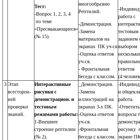
многообразию
Тест:
-Индивид
Рептилий.
-Вопрос 1, 2, 3, 4
работа с
по теме
-Демонстрация.
интеракт
«Пресмыкающиеся»
-Замена
тестовым
(№ 15).
материалов на
заданием 
экранах ПК уч-ся
выбором
-Оценка ответов
нескольк
уч-ся.
правильн
- Фронтальная
ответов
беседа с классом.
(4 человек
3
Этап
Интерактивные
_Демонстрация.
-Индивид
всесторон-
рисунки с
-Замена
и общекла
ней
демонстрацион. и
иллюстраций на
работа.
проверки
тестовым
экранах 3-х ПК.
-Ответить
знаний.
режимами работы:
-Оценка ответов
вопросы т
1-Внешнее
уч-ся.
демонстр
строение рептилии
-Фронтальная
рисунку 
(№ 2).
беседа с классом.
экране П