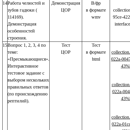
14
Работа челюстей и
Демонстрация
В/фр
зубов гадюки (
ЦОР
в формате
collectio
114169).
wmv
95ce-422
Демонстрация
interfa
особенностей
строения.
15
Вопрос 1, 2, 3, 4 по
Тест
Тест
теме:
ЦОР
в формате
collectio
«Пресмыкающиеся».
html
022a-004
Интерактивное
43%
тестовое задание с
выбором нескольких
collectio
правильных ответов
022a-004
(по происхождению
43%
рептилий).
collectio
022a-01c