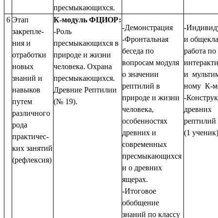
пресмыкающихся.
6
Этап
К-модуль ФЦИОР:
-Демонстрация
-Индивид
закрепле-
-Роль
-Фронтальная
и общекла
ния и
пресмыкающихся в
беседа по
работа по
отработки
природе и жизни
вопросам модуля
интеракт
новых
человека. Охрана
о значении
и мульти
знаний и
пресмыкающихся.
рептилий в
ному К-м
навыков
Древние Рептилии
природе и жизни
-Конструк
путем
(№ 19).
человека,
древних
различного
особенностях
рептилий
рода
древних и
(1 ученик)
практичес-
современных
ких занятий
пресмыкающихся
(рефлексия)
и о древних
ящерах.
-Итоговое
обобщение
знаний по классу