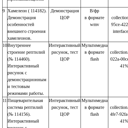
9
Хамелеон ( 114182).
Демонстрация
В/фр
Демонстрация
ЦОР
в формате
collectio
особенностей
wmv
95ce-422
внешнего строения
interfa
хамелеонов.
10
Внутреннее
Интерактивный
Мультимедиа
строение рептилий
рисунок, тест
в формате
collectio
(№ 114460).
ЦОР
flash
022a-00c
Интерактивный
41%
рисунок с
демонстрационным
и тестовым
режимами работы.
11
Пищеварительная
Интерактивный
Мультимедиа
система рептилий
рисунок, тест
в формате
collectio
(№ 114156).
ЦОР
flash
4fe7-92f
Интерактивный
41%
рисунок с