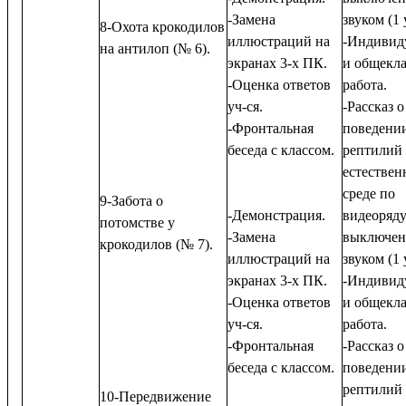
-Замена
звуком (1 
8-Охота крокодилов
иллюстраций на
-Индивид
на антилоп (№ 6).
экранах 3-х ПК.
и общекла
-Оценка ответов
работа.
уч-ся.
-Рассказ о
-Фронтальная
поведени
беседа с классом.
рептилий
естествен
среде по
9-Забота о
-Демонстрация.
видеоряду
потомстве у
-Замена
выключе
крокодилов (№ 7).
иллюстраций на
звуком (1 
экранах 3-х ПК.
-Индивид
-Оценка ответов
и общекла
уч-ся.
работа.
-Фронтальная
-Рассказ о
беседа с классом.
поведени
рептилий
10-Передвижение