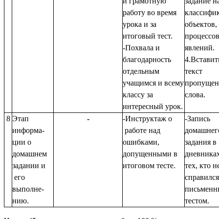
и грамотную
задание н
работу во время
классифи
урока и за
объектов,
итоговый тест.
процессов
-Похвала и
явлений.
благодарность
4.Вставит
отдельным
текст
учащимся и всему
пропуще
классу за
слова.
интересный урок.
8
Этап
-
-Инструктаж о
-Запись
информа-
работе над
домашнег
ции о
ошибками,
задания в
домашнем
допущенными в
дневниках
задании и
итоговом тесте.
тех, кто н
его
справился
выполне-
письмен
нию.
тестом.