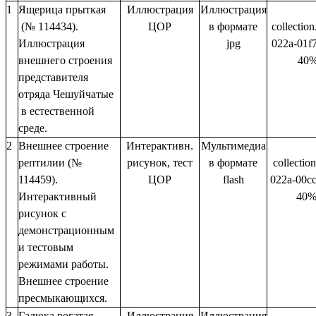
1
Ящерица прыткая
Иллюстрация
Иллюстрация
(№ 114434).
ЦОР
в формате
collectio
Иллюстрация
jpg
022a-01f
внешнего строения
40
представителя
отряда Чешуйчатые
в естественной
среде.
2
Внешнее строение
Интерактивн.
Мультимедиа
рептилии (№
рисунок, тест
в формате
collectio
114459).
ЦОР
flash
022a-00c
Интерактивный
40%
рисунок с
демонстрационным
и тестовым
режимами работы.
Внешнее строение
пресмыкающихся.
3
Гадюка рогатая
Иллюстрация
Иллюстрация