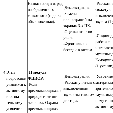
Назвать вид и отряд
-Рассказ п
-Демонстрация.
изображенного
сюжету с
-Замена
животного (гадюка
выключе
иллюстраций на
обыкновенная).
звуком (1 
экранах 3-х ПК.
-Оценка ответов
-Индивид
уч-ся.
работа с
-Фронтальная
интеракт
беседа с классом.
мультиме
К-модуле
(1 ученик)
4
Этап
-П-модуль
-Демонстрация.
-Усвоение
подготовки
ФЦИОР:
-Рассказ учителя с
материала
учащихся к
-Роль
выключенным
зрительн
активному
пресмыкающихся в
звуковым текстом
мультиме
и созна-
природе и жизни
диктора.
ному и ин
тельному
человека. Охрана
активному
усвоению
пресмыкающихся.