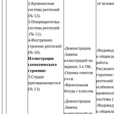
2-Кровеносная
(4 человек
система рептилий
(№ 12).
3-Пищеварительн.
система рептилий
(№ 11).
4-Внутреннее
строение рептилий
-Демонстрация.
-Индивид
(№ 10).
-Замена
и общекла
Иллюстрация
иллюстраций на
работа.
схематического
экранах 3-х ПК.
Рассказать
строения:
-Оценка ответов
строении 
5-Сердце
уч-ся.
рептилий
пресмыкающегося
-Фронтальная
особеннос
(№ 13).
беседа с классом.
кровенос
системы (1
-Демонстрация
-Индивид
-Замена
и общекла
иллюстраций на