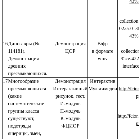
43%
collectio
022a-013
43%
16
Динозавры (№
Демонстрация
В/фр
114181).
ЦОР
в формате
collectio
Демонстрация
wmv
95ce-422
древних
interfa
пресмыкающихся.
17
Многообразие
Демонстрация
Интерактив
пресмыкающихся.
Интерактивный
Мультимедиа
http://fci
(какие
рисунок, тест.
p
систематические
И-модуль
группы класса
П-модуль
http://fci
существуют,
К-модуль
p
подотряды
ФЦИОР
ящерицы, змеи,