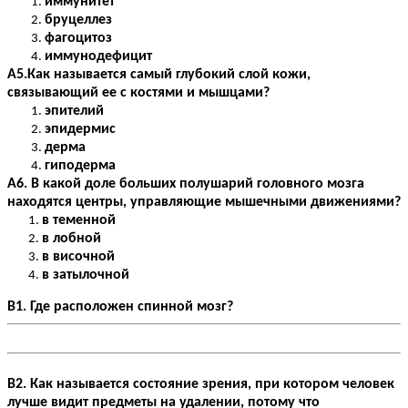
иммунитет
бруцеллез
фагоцитоз
иммунодефицит
А5.Как называется самый глубокий слой кожи,
связывающий ее с костями и мышцами?
эпителий
эпидермис
дерма
гиподерма
А6. В какой доле больших полушарий головного мозга
находятся центры, управляющие мышечными движениями?
в теменной
в лобной
в височной
в затылочной
В1. Где расположен спинной мозг?
В2. Как называется состояние зрения, при котором человек
лучше видит предметы на удалении, потому что