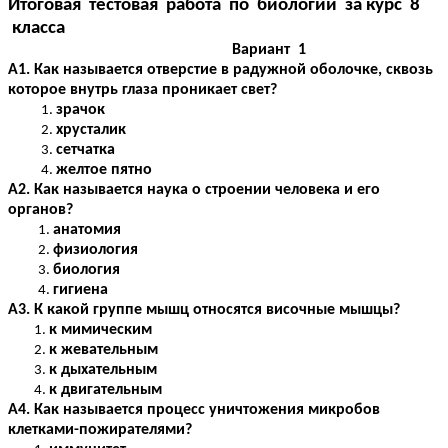
Итоговая тестовая работа по биологии за курс 8
класса
Вариант 1
А1. Как называется отверстие в радужной оболочке, сквозь
которое внутрь глаза проникает свет?
зрачок
хрусталик
сетчатка
желтое пятно
А2. Как называется наука о строении человека и его
органов?
анатомия
физиология
биология
гигиена
А3. К какой группе мышц относятся височные мышцы?
к мимическим
к жевательным
к дыхательным
к двигательным
А4. Как называется процесс уничтожения микробов
клетками-пожирателями?