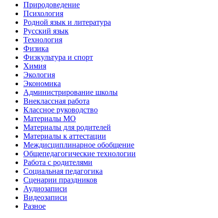
Природоведение
Психология
Родной язык и литература
Русский язык
Технология
Физика
Физкультура и спорт
Химия
Экология
Экономика
Администрирование школы
Внеклассная работа
Классное руководство
Материалы МО
Материалы для родителей
Материалы к аттестации
Междисциплинарное обобщение
Общепедагогические технологии
Работа с родителями
Социальная педагогика
Сценарии праздников
Аудиозаписи
Видеозаписи
Разное