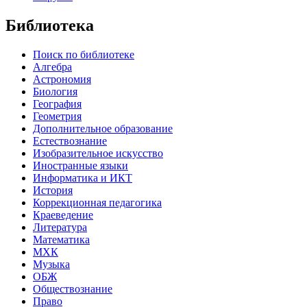
Библиотека
Поиск по библиотеке
Алгебра
Астрономия
Биология
География
Геометрия
Дополнительное образование
Естествознание
Изобразительное искусство
Иностранные языки
Информатика и ИКТ
История
Коррекционная педагогика
Краеведение
Литература
Математика
МХК
Музыка
ОБЖ
Обществознание
Право