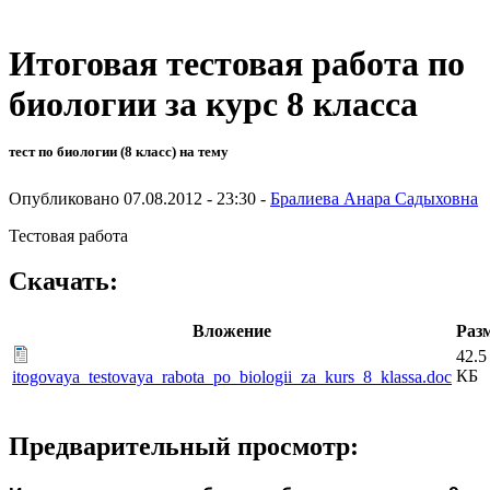
Итоговая тестовая работа по
биологии за курс 8 класса
тест по биологии (8 класс) на тему
Опубликовано 07.08.2012 - 23:30 -
Бралиева Анара Садыховна
Тестовая работа
Скачать:
Вложение
Раз
42.5
КБ
itogovaya_testovaya_rabota_po_biologii_za_kurs_8_klassa.doc
Предварительный просмотр: