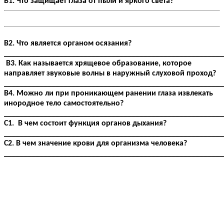
В1. Что защищает глаза от пыли и яркого света?
В2. Что является органом осязания?
_______________________________________________________
В3. Как называется хрящевое образование, которое
направляет звуковые волны в наружный слуховой проход?
_______________________________________________________
В4. Можно ли при проникающем ранении глаза извлекать
инородное тело самостоятельно?
_______________________________________________________
С1. В чем состоит функция органов дыхания?
_______________________________________________________
С2. В чем значение крови для организма человека?
_______________________________________________________