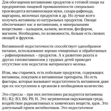
Для обогащения витаминами продуктов и готовой пищи на
предприятиях пищевой промышленности специально
производится витаминизация муки, сахара-рафинада,
маргарина, молочных продуктов и др. Но лучше всего
получать витамины из натуральных продуктов. Овощи
обеспечивают нас и витаминами, и минеральными
веществами – кальцием, калием, железом, фосфором,
магнием. Необходимо, по возможности, больше есть свежих
овощей и фруктов.
Витаминной недостаточности способствует однообразное
питание, использование хорошо очищенных и обработанных
– рафинированных – продуктов. А к развитию рахита и
других гиповитаминозов у грудных детей приводит
отсутствие или недостаток материнского молока.
Итак, мы стараемся, есть побольше продуктов, содержащих
витамины, покупаем и витаминные препараты. Но есть
факторы, которые вызывают недостаточность витаминов даже
при их поступлении в организм в необходимом количестве.
Это стрессы – при них интенсивно расходуются витамины
В
1
; В
2
; В
3
; В
6
; Р
8
; Н. Это загрязненная окружающая среда,
воздействие радиоактивных и химических веществ, ядов. Это
длительный прием антибиотиков. Это недостаточное