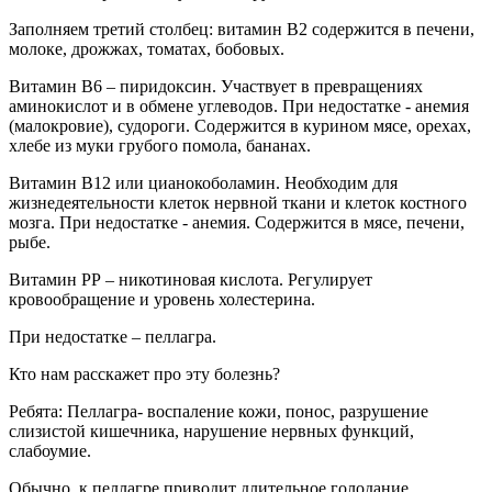
Заполняем третий столбец: витамин В2 содержится в печени,
молоке, дрожжах, томатах, бобовых.
Витамин В6 – пиридоксин.
Участвует в превращениях
аминокислот и в обмене углеводов. При недостатке - анемия
(малокровие), судороги. Содержится в курином мясе, орехах,
хлебе из муки грубого помола, бананах.
Витамин В12 или цианокоболамин.
Необходим для
жизнедеятельности клеток нервной ткани и клеток костного
мозга. При недостатке - анемия. Содержится в мясе, печени,
рыбе.
Витамин РР – никотиновая кислота.
Регулирует
кровообращение и уровень холестерина.
При недостатке – пеллагра.
Кто нам расскажет про эту болезнь?
Ребята: Пеллагра- воспаление кожи, понос, разрушение
слизистой кишечника, нарушение нервных функций,
слабоумие.
Обычно, к пеллагре приводит длительное голодание.