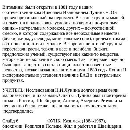
Витамины были открыты в 1881 году нашим
соотечественником Николаем Ивановичем Луниным. Он
провел оригинальный эксперимент. Взял две группы мышей
и поместил в одинаковые условия, но кормил по-разному:
одних – натуральным молоком, других – искусственной
смесью, в которой содержались все необходимые вещества
(белки, жиры, углеводы, минеральные соли), причем в том же
соотношении, что и в молоке. Вскоре мыши второй группы
переставали расти, теряли в весе и погибали. Значит,
предположил ученый, существуют еще какие-то вещества,
которые он не включил в свою смесь. Так впервые научно
было доказано, что в состав пищи входят неизвестные
вещества, позже названные витаминами. 1880 год - Лунин Н.
экспериментально установил наличие БАД в натуральных
продуктах.
УЧИТЕЛЬ: Исследования Н.И.Лунина долгое время были
малоизвестны, и их забыли. Опыты Лунина были повторены
позже в России, Швейцарии, Англии, Америке. Результаты
неизменно были те же, правильность и точность опытов
подтвердились.
Слайд 6 ФУНК Казимеж (1884-1967)
,
биохимик. Родился в Польше. Жил и работал в Швейцарии,