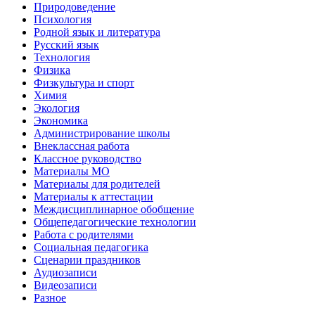
Природоведение
Психология
Родной язык и литература
Русский язык
Технология
Физика
Физкультура и спорт
Химия
Экология
Экономика
Администрирование школы
Внеклассная работа
Классное руководство
Материалы МО
Материалы для родителей
Материалы к аттестации
Междисциплинарное обобщение
Общепедагогические технологии
Работа с родителями
Социальная педагогика
Сценарии праздников
Аудиозаписи
Видеозаписи
Разное