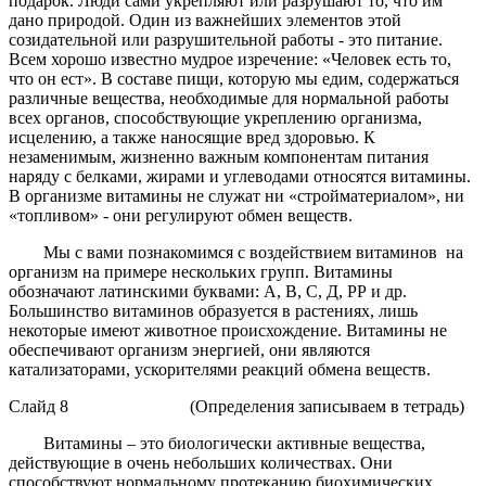
подарок. Люди сами укрепляют или разрушают то, что им
дано природой. Один из важнейших элементов этой
созидательной или разрушительной работы - это питание.
Всем хорошо известно мудрое изречение: «Человек есть то,
что он ест». В составе пищи, которую мы едим, содержаться
различные вещества, необходимые для нормальной работы
всех органов, способствующие укреплению организма,
исцелению, а также наносящие вред здоровью. К
незаменимым, жизненно важным компонентам питания
наряду с белками, жирами и углеводами относятся витамины.
В организме витамины не служат ни «стройматериалом», ни
«топливом» - они регулируют обмен веществ.
Мы с вами познакомимся с воздействием витаминов на
организм на примере нескольких групп. Витамины
обозначают латинскими буквами: А, В, С, Д, РР и др.
Большинство витаминов образуется в растениях, лишь
некоторые имеют животное происхождение. Витамины не
обеспечивают организм энергией, они являются
катализаторами, ускорителями реакций обмена веществ.
Слайд 8 (
Определения записываем в тетрадь)
Витамины
– это биологически активные вещества,
действующие в очень небольших количествах. Они
способствуют нормальному протеканию биохимических