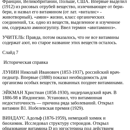
Франции, Великобритании, Польше, США. Впервые выделил
(1912) из рисовых отрубей вещество, излечивающее от бери-
бери, и назвал его витамином (от лат. «виталис» -
животворный), «амин» жизни, класс органических
соединений, т.к. одно из веществ, выделенное и изученное
им, содержало аминогруппу. Ввел термин «авитаминоз».
УЧИТЕЛЬ: Правда, потом оказалось, что не все витамины
содержат азот, но старое название этих веществ осталось.
Слайд 7
Историческая справка
ЛУНИН Николай Иванович (1853-1937)
,
российский врач-
педиатр. Впервые (1880) показал необходимость для
организма особых веществ, названных позднее витаминами.
ЭЙКМАН Христиан (1858-1930),
нидерландский врач. В
1886-98 в Индонезии. Установил, что витаминная
недостаточность — причина ряда заболеваний. Открыл
витамин В1. Нобелевская премия (1929).
ВИНДАУС Адольф (1876-1959),
немецкий химик и
биохимик. Исследовал структуру стероидов. Открыл
образование витамина D из эргостерина под действием