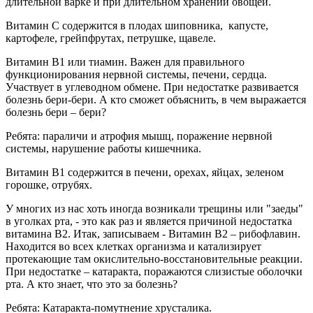
длительной варке и при длительном хранении овощей.
Витамин С содержится в плодах шиповника, капусте,
картофеле, грейпфрутах, петрушке, щавеле.
Витамин В1 или тиамин.
Важен для правильного
функционирования нервной системы, печени, сердца.
Участвует в углеводном обмене. При недостатке развивается
болезнь бери-бери. А кто сможет объяснить, в чем выражается
болезнь бери – бери?
Ребята: параличи и атрофия мышц, поражение нервной
системы, нарушение работы кишечника.
Витамин В1 содержится в печени, орехах, яйцах, зеленом
горошке, отрубях.
У многих из нас хоть иногда возникали трещины или "заеды"
в уголках рта, - это как раз и является причиной недостатка
витамина В2. Итак, записываем -
Витамин В2 – рибофлавин.
Находится во всех клетках организма и катализирует
протекающие там окислительно-восстановительные реакции.
При недостатке – катаракта, поражаются слизистые оболочки
рта. А кто знает, что это за болезнь?
Ребята: Катаракта-помутнение хрусталика.