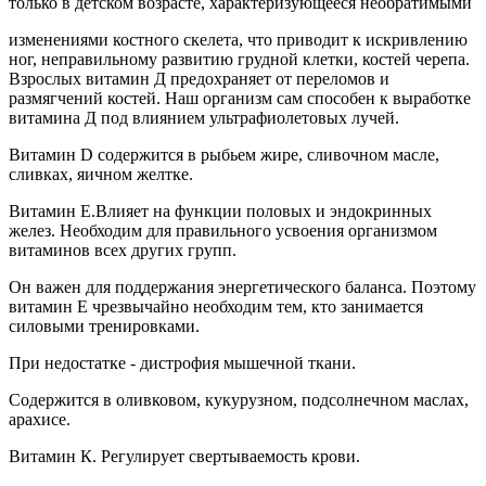
только в детском возрасте, характеризующееся необратимыми
изменениями костного скелета, что приводит к искривлению
ног, неправильному развитию грудной клетки, костей черепа.
Взрослых витамин Д предохраняет от переломов и
размягчений костей. Наш организм сам способен к выработке
витамина Д под влиянием ультрафиолетовых лучей.
Витамин D содержится в рыбьем жире, сливочном масле,
сливках, яичном желтке.
Витамин Е
.Влияет на функции половых и эндокринных
желез. Необходим для правильного усвоения организмом
витаминов всех других групп.
Он важен для поддержания энергетического баланса. Поэтому
витамин Е чрезвычайно необходим тем, кто занимается
силовыми тренировками.
При недостатке - дистрофия мышечной ткани.
Содержится в оливковом, кукурузном, подсолнечном маслах,
арахисе.
Витамин К
. Регулирует свертываемость крови.