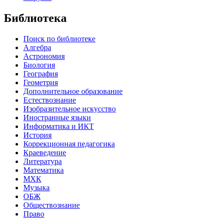
Библиотека
Поиск по библиотеке
Алгебра
Астрономия
Биология
География
Геометрия
Дополнительное образование
Естествознание
Изобразительное искусство
Иностранные языки
Информатика и ИКТ
История
Коррекционная педагогика
Краеведение
Литература
Математика
МХК
Музыка
ОБЖ
Обществознание
Право