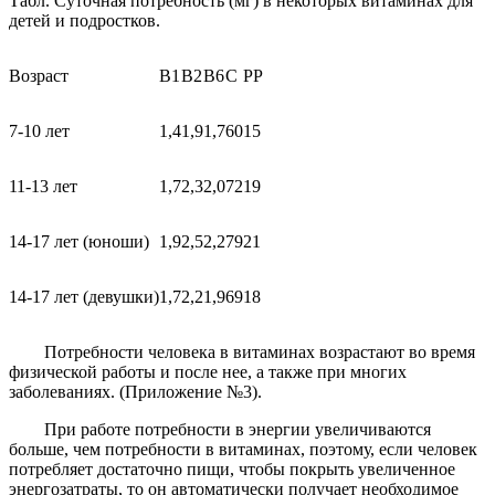
Табл. Суточная потребность (мг) в некоторых витаминах для
детей и подростков.
Возраст
В
1
В
2
В
6
С
РР
7-10 лет
1,4
1,9
1,7
60
15
11-13 лет
1,7
2,3
2,0
72
19
14-17 лет (юноши)
1,9
2,5
2,2
79
21
14-17 лет (девушки)
1,7
2,2
1,9
69
18
Потребности человека в витаминах возрастают во время
физической работы и после нее, а также при многих
заболеваниях. (Приложение №3).
При работе потребности в энергии увеличиваются
больше, чем потребности в витаминах, поэтому, если человек
потребляет достаточно пищи, чтобы покрыть увеличенное
энергозатраты, то он автоматически получает необходимое