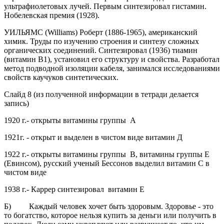
ультрафиолетовых лучей. Первым синтезировал гистамин.
Нобелевская премия (1928).
УИЛЬЯМС (Williams)
Роберт (1886-1965
),
американский
химик. Труды по изучению строения и синтезу сложных
органических соединений. Синтезировал (1936) тиамин
(витамин В1), установил его структуру и свойства. Разработал
метод подводной изоляции кабеля, занимался исследованиями
свойств каучуков синтетических.
Слайд 8
(из полученной информации в тетради делается
запись)
1920 г.- открыты витамины группы А
1921г. - открыт и выделен в чистом виде витамин Д
1922 г.- открыты витамины группы В, витамины группы Е
(Евинсом), русский ученый Бессонов выделил витамин С в
чистом виде
1938 г.- Каррер синтезировал витамин Е
Б) Каждый человек хочет быть здоровым. Здоровье - это
то богатство, которое нельзя купить за деньги или получить в