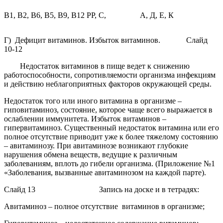
В
1
, В
2
, В
6
, В
5
, В
9
, В
12
РР, С,
А, Д, Е, К
Г)
Дефицит витаминов. Избыток витаминов. Слайд
10-12
Недостаток витаминов в пище ведет к снижению
работоспособности, сопротивляемости организма инфекциям
и действию неблагоприятных факторов окружающей среды.
Недостаток того или иного витамина в организме –
гиповитаминоз
,
состояние, которое чаще всего выражается в
ослаблении иммунитета. Избыток витаминов –
гипервитаминоз
. Существенный недостаток витамина или его
полное отсутствие приводит уже к более тяжелому состоянию
–
авитаминозу
. При авитаминозе возникают глубокие
нарушения обмена веществ, ведущие к различным
заболеваниям, вплоть до гибели организма. (Приложение №1
«Заболевания, вызванные авитаминозом на каждой парте).
Слайд 13
Запись на доске и в тетрадях:
Авитаминоз
– полное отсутствие витаминов в организме;