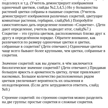
подсолнух и т.д. (Учитель демонстрирует изображения
одиночный цветков, слайды №2,3,4,5.) Но у большинства
растений цветки собраны в пышные соцветия. (Учитель
демонстрирует изображения различных соцветий, цветущие
комнатные растения, гербарии, слайд№6.) Попробуйте
самостоятельно дать определение понятию «Соцветие». (Дети
дают определение, учитель подводит итог, слайд№7.)
Соцветие – это группа цветков, расположенных близко друг к
другу в определённом порядке. Обратите внимание, как
различаются по размеру одиночные цветки и цветки,
собранные в соцветия? (Дети отвечают.) Одиночные цветки
чаще всего бывают более крупными, чем цветки, собранные в
соцветия.
Значение соцветий:
как вы думаете, в чём заключается
биологическое значение соцветий? (Дети отвечают.) Придавая
большую яркость и ароматность цветку, лучше привлекают
насекомых. Большое количество расположенных рядом
цветков увеличивает вероятность их опыления и
оплодотворения. (Если дети затрудняются ответить, слайд
№9.)
Строение соцветий:
по строению соцветия можно разделить
на две группы: простые соцветия и сложные соцветия.