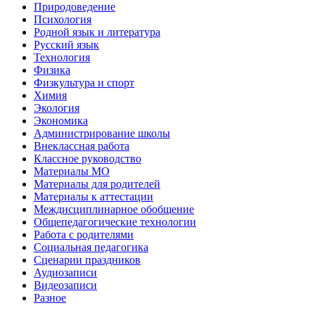
Природоведение
Психология
Родной язык и литература
Русский язык
Технология
Физика
Физкультура и спорт
Химия
Экология
Экономика
Администрирование школы
Внеклассная работа
Классное руководство
Материалы МО
Материалы для родителей
Материалы к аттестации
Междисциплинарное обобщение
Общепедагогические технологии
Работа с родителями
Социальная педагогика
Сценарии праздников
Аудиозаписи
Видеозаписи
Разное