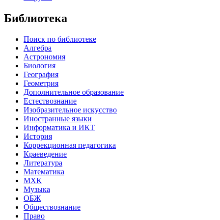
Библиотека
Поиск по библиотеке
Алгебра
Астрономия
Биология
География
Геометрия
Дополнительное образование
Естествознание
Изобразительное искусство
Иностранные языки
Информатика и ИКТ
История
Коррекционная педагогика
Краеведение
Литература
Математика
МХК
Музыка
ОБЖ
Обществознание
Право