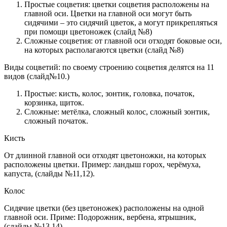
Простые соцветия:
цветки соцветия расположены на
главной оси. Цветки на главной оси могут быть
сидячими – это сидячий цветок, а могут прикрепляться
при помощи цветоножек (слайд №8)
Сложные соцветия:
от главной оси отходят боковые оси,
на которых располагаются цветки (слайд №8)
Виды соцветий:
по своему строению соцветия делятся на 11
видов (слайд№10.)
Простые:
кисть, колос, зонтик, головка, початок,
корзинка, щиток.
Сложные:
метёлка, сложный колос, сложный зонтик,
сложный початок.
Кисть
От длинной главной оси отходят цветоножки, на которых
расположены цветки. Пример: ландыш горох, черёмуха,
капуста, (слайды №11,12).
Колос
Сидячие цветки (без цветоножек) расположены на одной
главной оси. Приме: Подорожник, вербена, ятрышник,
(слайды №13,14).