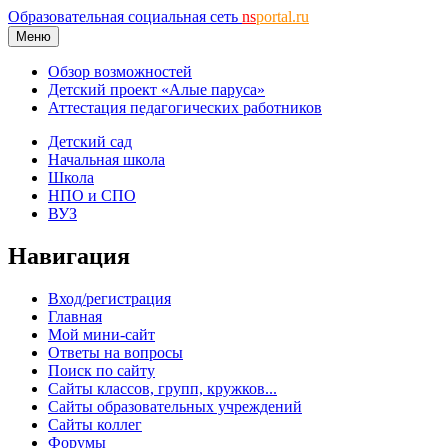
Образовательная социальная сеть
ns
portal.ru
Меню
Обзор возможностей
Детский проект «Алые паруса»
Аттестация педагогических работников
Детский сад
Начальная школа
Школа
НПО и СПО
ВУЗ
Навигация
Вход/регистрация
Главная
Мой мини-сайт
Ответы на вопросы
Поиск по сайту
Сайты классов, групп, кружков...
Сайты образовательных учреждений
Сайты коллег
Форумы