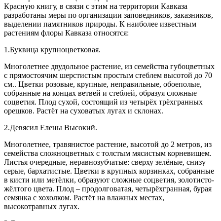
Красную книгу, в связи с этим на территории Кавказа
разработаны меры по организации заповедников, заказников,
выделении памятников природы. К наиболее известным
растениям флоры Кавказа относятся:
1.Буквица крупноцветковая.
Многолетнее двудольное растение, из семейства губоцветных
с прямостоячим шерстистым простым стеблем высотой до 70
см.. Цветки розовые, крупные, неправильные, обоеполые,
собранные на концах ветвей и стеблей, образуя сложные
соцветия. Плод сухой, состоящий из четырёх трёхгранных
орешков. Растёт на суховатых лугах и склонах.
2.Девясил Елены Высокий.
Многолетнее, травянистое растение, высотой до 2 метров, из
семейства сложноцветных с толстым мясистым корневищем.
Листья очередные, неравнозубчатые: сверху зелёные, снизу
серые, бархатистые. Цветки в крупных корзинках, собранные
в кисти или метёлки, образуют сложные соцветия, золотисто-
жёлтого цвета. Плод – продолговатая, четырёхгранная, бурая
семянка с хохолком. Растёт на влажных местах,
высокотравных лугах.