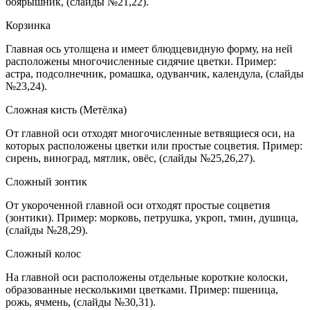
боярышник, (слайды №21,22).
Корзинка
Главная ось утолщена и имеет блюдцевидную форму, на ней
расположены многочисленные сидячие цветки. Пример:
астра, подсолнечник, ромашка, одуванчик, календула, (слайды
№23,24).
Сложная кисть (Метёлка)
От главной оси отходят многочисленные ветвящиеся оси, на
которых расположены цветки или простые соцветия. Пример:
сирень, виноград, мятлик, овёс, (слайды №25,26,27).
Сложный зонтик
От укороченной главной оси отходят простые соцветия
(зонтики). Пример: морковь, петрушка, укроп, тмин, душица,
(слайды №28,29).
Сложный колос
На главной оси расположены отдельные короткие колоски,
образованные несколькими цветками. Пример: пшеница,
рожь, ячмень, (слайды №30,31).