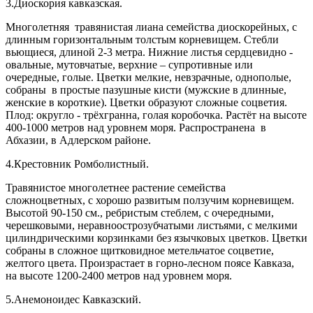
3.Диоскория кавказская.
Многолетняя травянистая лиана семейства диоскорейных, с
длинным горизонтальным толстым корневищем. Стебли
вьющиеся, длиной 2-3 метра. Нижние листья сердцевидно -
овальные, мутовчатые, верхние – супротивные или
очередные, голые. Цветки мелкие, невзрачные, однополые,
собраны в простые пазушные кисти (мужские в длинные,
женские в короткие). Цветки образуют сложные соцветия.
Плод: округло - трёхгранна, голая коробочка. Растёт на высоте
400-1000 метров над уровнем моря. Распространена в
Абхазии, в Адлерском районе.
4.Крестовник Ромболистный.
Травянистое многолетнее растение семейства
сложноцветных, с хорошо развитым ползучим корневищем.
Высотой 90-150 см., ребристым стеблем, с очередными,
черешковыми, неравноострозубчатыми листьями, с мелкими
цилиндрическими корзинками без язычковых цветков. Цветки
собраны в сложное щитковидное метельчатое соцветие,
желтого цвета. Произрастает в горно-лесном поясе Кавказа,
на высоте 1200-2400 метров над уровнем моря.
5.Анемоноидес Кавказский.