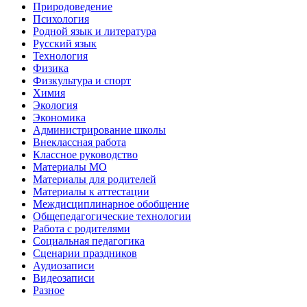
Природоведение
Психология
Родной язык и литература
Русский язык
Технология
Физика
Физкультура и спорт
Химия
Экология
Экономика
Администрирование школы
Внеклассная работа
Классное руководство
Материалы МО
Материалы для родителей
Материалы к аттестации
Междисциплинарное обобщение
Общепедагогические технологии
Работа с родителями
Социальная педагогика
Сценарии праздников
Аудиозаписи
Видеозаписи
Разное