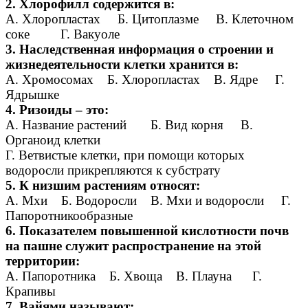
2. Хлорофилл содержится в:
А. Хлоропластах Б. Цитоплазме В. Клеточном
соке Г. Вакуоле
3. Наследственная информация о строении и
жизнедеятельности клетки хранится в:
А. Хромосомах Б. Хлоропластах В. Ядре Г.
Ядрышке
4. Ризоиды – это:
A. Название растений Б. Вид корня B.
Органоид клетки
Г. Ветвистые клетки, при помощи которых
водоросли прикрепляются к субстрату
5. К низшим растениям относят:
A. Мхи Б. Водоросли B. Мхи и водоросли Г.
Папоротникообразные
6. Показателем повышенной кислотности почв
на пашне служит распространение на этой
территории:
А. Папоротника Б. Хвоща В. Плауна Г.
Крапивы
7. Вайями называют: