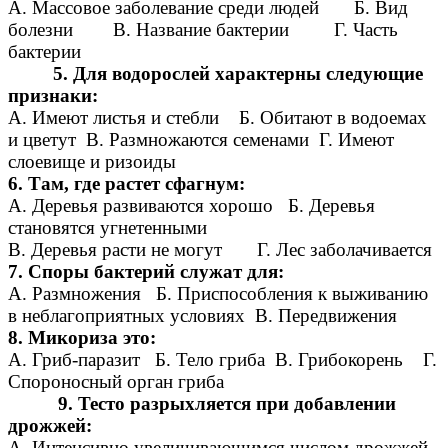
A. Массовое заболевание среди людей Б. Вид
болезни B. Название бактерии Г. Часть
бактерии
5. Для водорослей характерны следующие
признаки:
A. Имеют листья и стебли Б. Обитают в водоемах
и цветут B. Размножаются семенами Г. Имеют
слоевище и ризоиды
6. Там, где растет сфагнум:
A. Деревья развиваются хорошо Б. Деревья
становятся угнетенными
B. Деревья расти не могут Г. Лес заболачивается
7. Споры бактерий служат для:
A. Размножения Б. Приспособления к выживанию
в неблагоприятных условиях B. Передвижения
8. Микориза это:
А. Гриб-паразит Б. Тело гриба В. Грибокорень Г.
Спороносный орган гриба
9. Тесто разрыхляется при добавлении
дрожжей:
А. Интенсивно увеличивающимся числом дрожжей