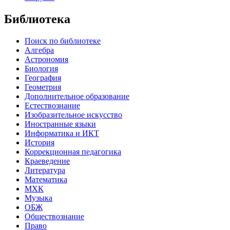
Библиотека
Поиск по библиотеке
Алгебра
Астрономия
Биология
География
Геометрия
Дополнительное образование
Естествознание
Изобразительное искусство
Иностранные языки
Информатика и ИКТ
История
Коррекционная педагогика
Краеведение
Литература
Математика
МХК
Музыка
ОБЖ
Обществознание
Право