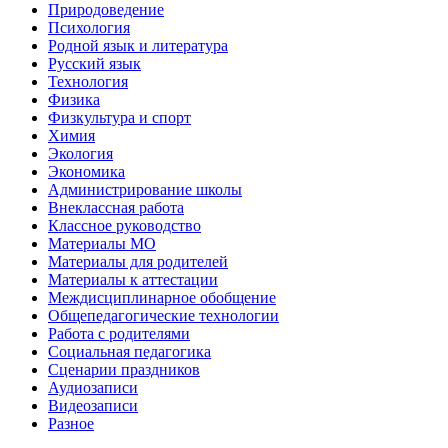
Природоведение
Психология
Родной язык и литература
Русский язык
Технология
Физика
Физкультура и спорт
Химия
Экология
Экономика
Администрирование школы
Внеклассная работа
Классное руководство
Материалы МО
Материалы для родителей
Материалы к аттестации
Междисциплинарное обобщение
Общепедагогические технологии
Работа с родителями
Социальная педагогика
Сценарии праздников
Аудиозаписи
Видеозаписи
Разное