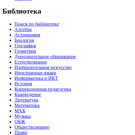
Библиотека
Поиск по библиотеке
Алгебра
Астрономия
Биология
География
Геометрия
Дополнительное образование
Естествознание
Изобразительное искусство
Иностранные языки
Информатика и ИКТ
История
Коррекционная педагогика
Краеведение
Литература
Математика
МХК
Музыка
ОБЖ
Обществознание
Право