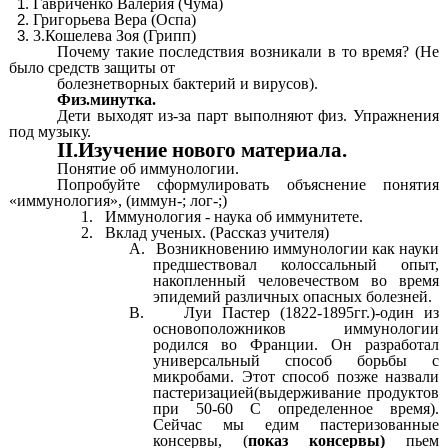
Гавриченко Валерия (Чума)
Григорьева Вера (Оспа)
3.Кошелева Зоя (Грипп)
Почему такие последствия возникали в то время? (Не
было средств защиты от
болезнетворных бактерий и вирусов).
Физ.минутка.
Дети выходят из-за парт выполняют физ. Упражнения
под музыку.
II.Изучение нового материала.
Понятие об иммунологии.
Попробуйте сформулировать объяснение понятия
«иммунология», (иммун-; лог-;)
1.
Иммунология - наука об иммунитете.
2.
Вклад ученых. (Рассказ учителя)
A.
Возникновению иммунологии как науки
предшествовал колоссальный опыт,
накопленный человечеством во время
эпидемий различных опасных болезней.
B.
Луи Пастер (1822-1895гг.)-один из
основоположников иммунологии
родился во Франции. Он разработал
универсальный способ борьбы с
микробами. Этот способ позже назвали
пастеризацией(выдерживание продуктов
при 50-60 С определенное время).
Сейчас мы едим пастеризованные
консервы, (
показ консервы)
пьем