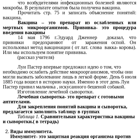
что возбудителями инфекционных болезней являются
микробы. В результате опытов была получена вакцина.
Прочитать стр. 75 и записать объяснение понятий:
вакцина.
Вакцина – это препарат из ослабленных или
мертвых микроорганизмов. Прививка- это процедура
введения вакцины
14 мая 1796 г.Эдуард Дженнер доказал, что
прививки предохраняют от заражения оспой. Он
использовал метод вакцинации ( от лат. слова вакка- корова).
Или мы используем понятие прививка.
(рассказ учителя)
Луи Пастер впервые предложил идею о том, что
необходимо ослабить действие микроорганизмов, чтобы они
могли вызвать заболевание лишь в легкой форме. День 6 июля
1885 года вошел в историю науки. Именно в этот день Луи
Пастер привил мальчика , искусанного бешеной собакой.
Изготовление лечебной сыворотки.
Лечебная сыворотка- это препарат с готовыми
антителами.
Для закрепления понятий вакцина и сыворотка,
предлагается заполнить таблицу в группах
Таблица 1.
Сравнительная характеристика вакцины
и сыворотки.( в тетрадь)
Виды иммунитета.
Иммунитет- это защитная реакция организма против