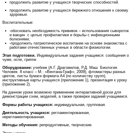
продолжить развитие у учащихся творческих способностей.
продолжить развитие у учащихся бережного отношения к своему
здоровью.
Воспитательные:
-обосновать необходимость прививок – использования сывороток
и вакцин с целью профилактики и борьбы с инфекционными
болезнями;
-продолжить патриотическое воспитание на основе знакомства с
работами отечественных ученых в области физиологии.
Этап подготовки.
Индивидуальные задания учащимся: сообщения о
чуме, оспе, гриппе
Оборудование:
учебник
(А.Г. Драгомилов, Р.Д. Маш Биология.
Человек. 8 класс – М.: «Вентана-Граф», 2009), фломастеры разных
цветов, листы бумаги формата А4 (по количеству групп),
инструктивные карты учащихся (приложение 1), презентация к уроку
(приложение 2).
На данном уроке возможно применение интерактивной доски для
демонстрации схем, моделей, а также проверки заданий учащимися.
Формы работы учащихся:
индивидуальная, групповая.
Деятельность учащихся:
регламентированная,
нерегламентированная.
Методы обучения:
репродуктивные, творческие.