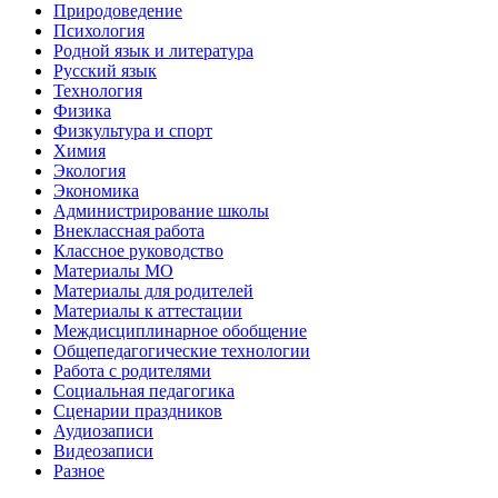
Природоведение
Психология
Родной язык и литература
Русский язык
Технология
Физика
Физкультура и спорт
Химия
Экология
Экономика
Администрирование школы
Внеклассная работа
Классное руководство
Материалы МО
Материалы для родителей
Материалы к аттестации
Междисциплинарное обобщение
Общепедагогические технологии
Работа с родителями
Социальная педагогика
Сценарии праздников
Аудиозаписи
Видеозаписи
Разное