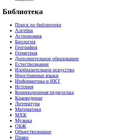
Библиотека
Поиск по библиотеке
Алгебра
Астрономия
Биология
География
Геометрия
Дополнительное образование
Естествознание
Изобразительное искусство
Иностранные языки
Информатика и ИКТ
История
Коррекционная педагогика
Краеведение
Литература
Математика
МХК
Музыка
ОБЖ
Обществознание
Право