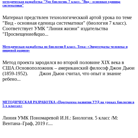
методическая разработка "Уро биологии. 7 класс. "Вид - основная единица
систематики"
Материал предствлен технологическкой артой урока по теме
"Вид - основная еденица систематики" (биология 7 класс).
Соответствует УМК "Линия жизни" издательства
"Просвещение&quo...
Методическая разработка по биологии 8 класс. Тема: «Энерготраты человека и
пищевой рацион»
Метод проекта зародился во второй половине XIX века в
США.Основоположник – американский философ Джон Дьюи
(1859-1952). Джон Дьюи считал, что опыт и знание
ребено...
МЕТОДИЧЕСКАЯ РАЗРАБОТКА «Программа развития УУД на уроках биологии в
5-х классах»
Линия УМК Пономаревой И.Н.: Биология. 5 класс /М:
Вентана–Граф, 2019 г....