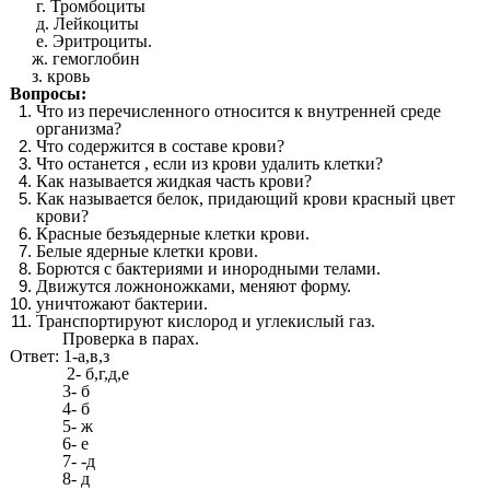
г. Тромбоциты
д. Лейкоциты
е. Эритроциты.
ж. гемоглобин
з. кровь
Вопросы:
Что из перечисленного относится к внутренней среде
организма?
Что содержится в составе крови?
Что останется , если из крови удалить клетки?
Как называется жидкая часть крови?
Как называется белок, придающий крови красный цвет
крови?
Красные безъядерные клетки крови.
Белые ядерные клетки крови.
Борются с бактериями и инородными телами.
Движутся ложноножками, меняют форму.
уничтожают бактерии.
Транспортируют кислород и углекислый газ.
Проверка в парах.
Ответ: 1-а,в,з
2- б,г,д,е
3- б
4- б
5- ж
6- е
7- -д
8- д