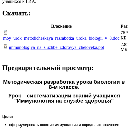
учащихся к ГИА.
Скачать:
Вложение
Раз
76.
КБ
moy_urok_metodicheskaya_razrabotka_uroka_biologii_v_8.doc
2.8
immunologiya_na_sluzhbe_zdorovya_cheloveka.ppt
МБ
Предварительный просмотр:
Методическая разработка урока биологии в
8-м классе.
Урок систематизации знаний учащихся
"Иммунология на службе здоровья"
Цели:
сформулировать понятие иммунология и определить значение