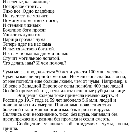
И селенье, как жилище
Погорелое стоит…
Тихо все .Одно кладбище
Не пустеет, не молчит.
Поминутно мертвых носят,
И стенания живых
Боязливо бога просят
Упокоить души их.
Царица грозная чума
Теперь идет на нас сама
И льется жатвою богатой.
И к нам в окошко днем и ночью
Стучит могильною лопатой.
Что делать нам? И чем помочь?
Чума могла продолжаться 50 лет и унести 100 млн. человек.
Чуму называли черной смертью. Не менее опасна была оспа,
от нее погибли еще больше людей, чем от чумы. Например, в
18 веке в Западной Европе от оспы погибли 400 тыс людей
Особой приметой тогда считалось: оспенные рубцы на лице.
Эпидемия холеры тоже принесла немало жертв. В
России до 1917 года за 59 лет заболело 5,6 млн. людей и
половина из них умерли. Причинами появления этих
болезней стали микроорганизма: бактерии и вирусы.
Являлись они неожиданно, тихо, без шума, нападали без
предупреждения, разили без промаха и сеяли смерть.
Сообщение учащихся об эпидемиях чумы, оспы,
гриппа.