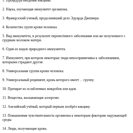
1. Процедура введения вакцины.
2. Наука, изучающая иммунитет организма.
3. Французский ученый, продолживший дело Эдуарда Дженнера.
4. Количество групп крови человека.
5. Вид иммунитета, в результате перенесённого заболевания или же полученного с
грудным молоком матери.
6. Один из видов природного иммунитета.
7. Иммунитет, при котором некоторые люди невосприимчивы к заболеваниям,
которыми страдают другие.
8. Универсальная группа крови человека.
9. Универсальный реципиент, кровь которого имеет ... группу.
10. Препарат из ослабленных микробов или ядов.
11. Вещества, вызывающие аллергию.
12. Английский учёный, который первым изобрёл вакцину.
13. Повышенная чувствительность организма к некоторым факторам окружающей
среды.
14. Люди, получающие кровь.