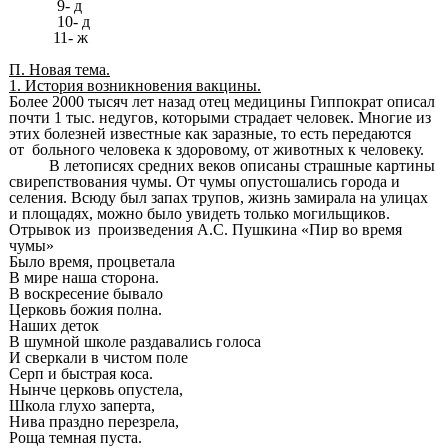
9- д
10- д
11- ж
П. Новая тема.
1. История возникновения вакцины.
Более 2000 тысяч лет назад отец медицины Гиппократ описал
почти 1 тыс. недугов, которыми страдает человек. Многие из
этих болезней известные как заразные, то есть передаются
от больного человека к здоровому, от животных к человеку.
В летописях средних веков описаны страшные картины
свирепствования чумы. От чумы опустошались города и
селения. Всюду был запах трупов, жизнь замирала на улицах
и площадях, можно было увидеть только могильщиков.
Отрывок из произведения А.С. Пушкина «Пир во время
чумы»
Было время, процветала
В мире наша сторона.
В воскресение бывало
Церковь божия полна.
Наших деток
В шумной школе раздавались голоса
И сверкали в чистом поле
Серп и быстрая коса.
Нынче церковь опустела,
Школа глухо заперта,
Нива праздно перезрела,
Роща темная пуста.