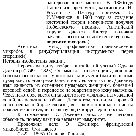
пастеризованное молоко. В 1880году
Пастер изо брел метод вакцинации. Из
России к Пастеру приезжал И.
И.Мечников, в 1908 году за создание
клеточной теории иммунитета получил
Нобелевскую премию. Английский
хирург Джозеф Листер положил
начало асептике и антисептике( показ
перекиси водорода
)
Асептика - метод профилактики проникновения
микробов в рану.(стерилизация инструментов перед
операцией)
История изобретения вакцин.
Первую вакцину изобрел английский ученый Эдуард
Дженнер (1749— 1823). Он заметил, что женщины, доившие
больных оспой коров, у которых на вымени были оспенные
пузырьки, гораздо реже болели натуральной оспой. Дженнер
взял жидкость из оспенных пузырьков женщины, болевшей
коровьей оспой, и перенес ее на оцарапанную кожу мальчика.
Через некоторое время он заразил этого мальчика натуральной
оспой, но мальчик не заболел. Дело в том, что вирус коровьей
оспы, неопасный для человека, вызвал в организме пациента
появление антител, нейтрализующих вирус черной оспы.
К сожалению, Э. Дженнер никогда не пытался
объяснить, почему вакцина вызывает иммунитет.
Продолжил дело Э. Дженнера французский
микробиолог Луи Пастер
(1822—1895). Он первый понял,