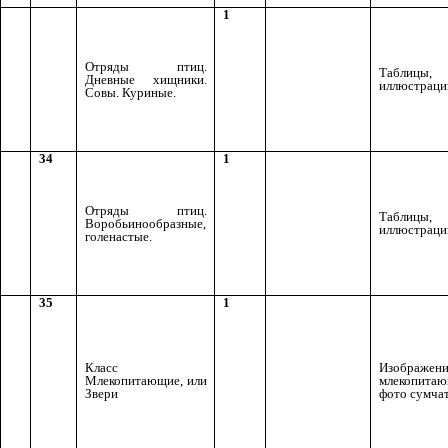
1
Отряды птиц.
Таблицы,
Дневные хищники.
иллюстраци
Совы. Куриные.
34
1
Отряды птиц.
Таблицы,
Воробьинообразные,
иллюстраци
голенастые.
35
1
Класс
Изображен
Млекопитающие, или
млекопитаю
Звери
фото сумча