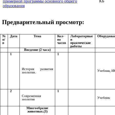
КБ
примерной программы основного общего
образования
Предварительный просмотр:
№
Дата
Тема
Кол-
Лабораторные
Оборудова
п/
во
и
п
часов
практические
работы
Введение (2 часа)
1
1
История развития
Учебник, И
зоологии.
2
1
Современная
Учебник
зоология
Многообразие
животных.(3)