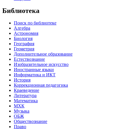
Библиотека
Поиск по библиотеке
Алгебра
Астрономия
Биология
География
Геометрия
Дополнительное образование
Естествознание
Изобразительное искусство
Иностранные языки
Информатика и ИКТ
История
Коррекционная педагогика
Краеведение
Литература
Математика
МХК
Музыка
ОБЖ
Обществознание
Право