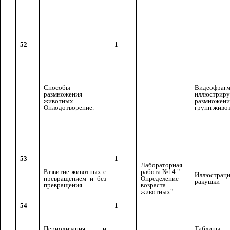
52
1
Способы
Видеофрагм
размножения
иллюстрир
животных.
размножени
Оплодотворение.
групп живо
53
1
Лабораторная
Развитие животных с
работа №14 "
Иллюстраци
превращением и без
Определение
ракушки
превращения.
возраста
животных"
54
1
Периодизация и
Таблицы