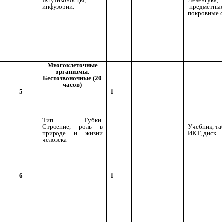
Жгутиконосцы,
Левенгука,
инфузории.
предметные
покровные с
Многоклеточные
организмы.
Беспозвоночные (20
часов)
5
1
Тип Губки.
Строение, роль в
Учебник, та
природе и жизни
ИКТ, диск
человека
6
1