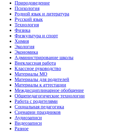
Природоведение
Психология
Родной язык и литература
Русский язык
Технология
Физика
Физкультура и спорт
Химия
Экология
Экономика
Администрирование школы
Внеклассная работа
Классное руководство
Материалы МО
Материалы для родителей
Материалы к аттестации
Междисциплинарное обобщение
Общепедагогические технологии
Работа с родителями
Социальная педагогика
Сценарии праздников
Аудиозаписи
Видеозаписи
Разное