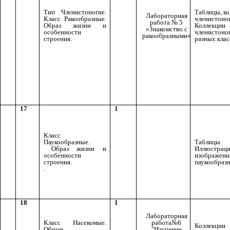
Тип Членистоногие.
Таблицы, к
Лабораторная
Класс Ракообразные.
членистоно
работа № 5
Образ жизни и
Коллекции
«Знакомство с
особенности
членистоно
ракообразными»
строения.
разных клас
17
1
Класс
Паукообразные.
Таблицы
Образ жизни и
Иллюстраци
особенности
изображени
строения.
паукообраз
.
18
1
Лабораторная
Класс Насекомые.
работа№6
Коллекции
Общая
"Изучение