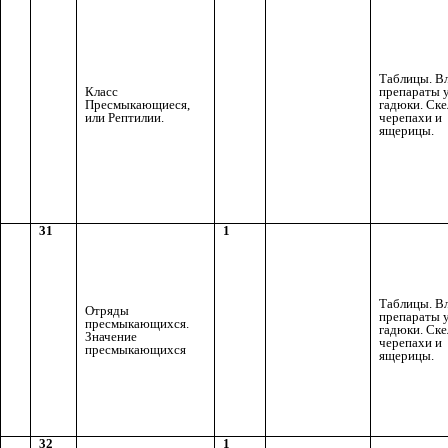
Таблицы. В
Класс
препараты 
Пресмыкающиеся,
гадюки. Ск
или Рептилии.
черепахи и
ящерицы.
31
1
Таблицы. В
Отряды
препараты 
пресмыкающихся.
гадюки. Ск
Значение
черепахи и
пресмыкающихся
ящерицы.
32
1