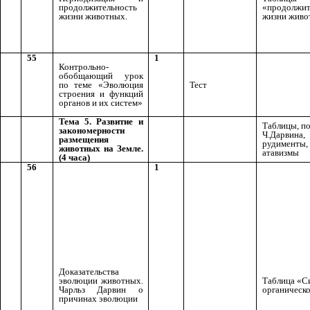
продолжительность
«продолжит
жизни животных.
жизни живо
55
1
Контрольно-
обобщающий урок
по теме «Эволюция
Тест
строения и функций
органов и их систем»
Тема 5. Развитие и
Таблицы, п
закономерности
Ч.Дарвина,
размещения
рудименты,
животных на Земле.
атавизмы
(4 часа)
56
1
Доказательства
эволюции животных.
Таблица «С
Чарльз Дарвин о
органическ
причинах эволюции