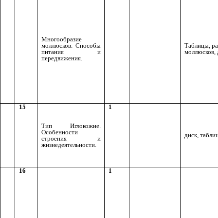
Многообразие
моллюсков. Способы
Таблицы, р
питания и
моллюсков, 
передвижения.
15
1
Тип Иглокожие.
Особенности
диск, табли
строения и
жизнедеятельности.
16
1