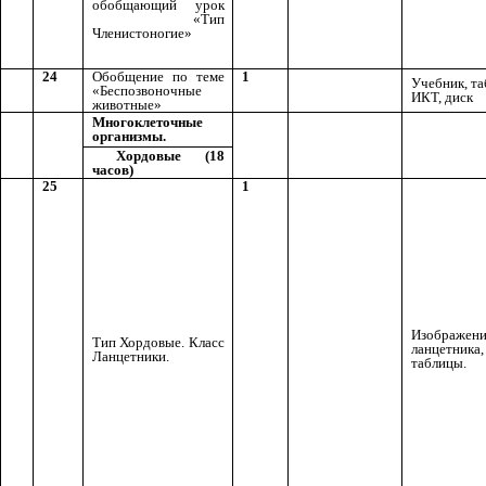
обобщающий урок
«Тип
Членистоногие»
24
Обобщение по теме
1
Учебник, та
«Беспозвоночные
ИКТ, диск
животные»
Многоклеточные
организмы.
Хордовые (18
часов)
25
1
Изображен
Тип Хордовые. Класс
ланцетника,
Ланцетники.
таблицы.