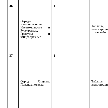
36
1
Отряды
млекопитающих:
Таблицы,
Насекомоядные и
иллюстраци
Рукокрылые,
хомяк и ёж
Грызуны и
зайцеобразные
37
1
Отряд Хищные.
Таблицы,
Признаки отряда.
иллюстраци