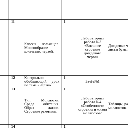
11
1
Лабораторная
работа №3
Классы кольчецов.
«Внешнее
Дождевые ч
Многообразие
строение
листы бумаг
кольчатых червей.
дождевого
червя»
12
Контрольно -
1
обобщающий урок
Зачёт№1
по теме «Черви»
13
1
Лабораторная
Тип Моллюски.
работа №4
Среда обитания.
Таблицы, р
«Особенности
Образ жизни.
моллюсков.
строения и жизни
Строение раковины.
моллюсков"
14
1