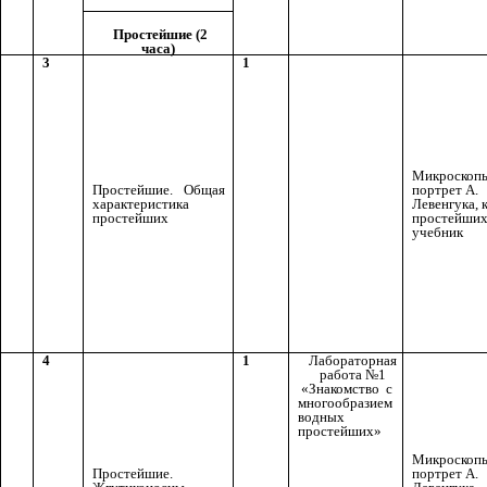
Простейшие (2
часа)
3
1
Микроскоп
Простейшие. Общая
портрет А.
характеристика
Левенгука, 
простейших
простейших
учебник
4
1
Лабораторная
работа №1
«Знакомство с
многообразием
водных
простейших»
Микроскоп
Простейшие.
портрет А.