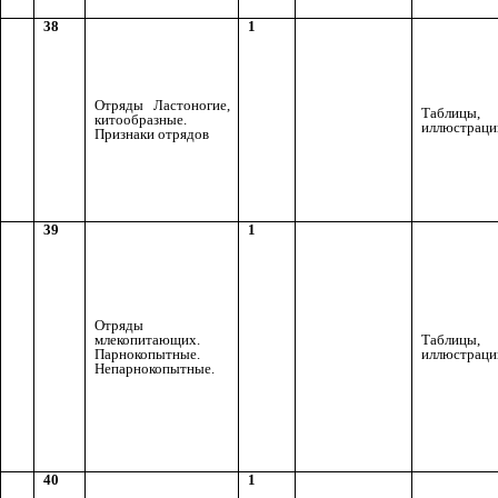
38
1
Отряды Ластоногие,
Таблицы,
китообразные.
иллюстраци
Признаки отрядов
39
1
Отряды
млекопитающих.
Таблицы,
Парнокопытные.
иллюстраци
Непарнокопытные.
40
1