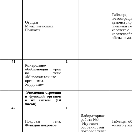
Таблицы,
иллюстраци
Отряды
демонстри
Млекопитающих.
признаки сх
Приматы.
человека с
человекооб
обезьянами.
41
1
Контрольно-
обобщающий урок
по теме
«Многоклеточные
организмы.
Хордовые»
Эволюция строения
и функций органов
и их систем. (14
часов)
42
1
Лабораторная
работа №9
Покровы тела.
Таблицы, о
"Изучение
Функции покровов.
живого угол
особенностей
покровов тела"