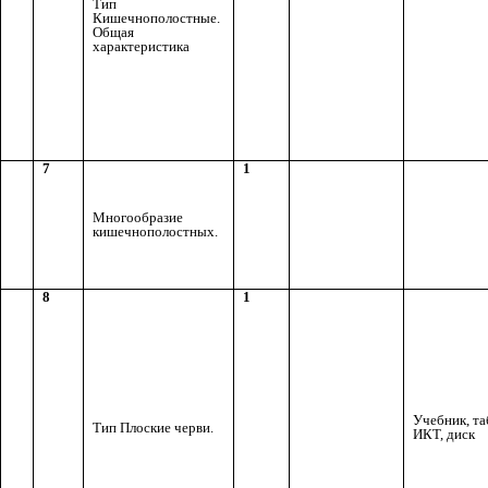
Тип
Кишечнополостные.
Общая
характеристика
7
1
Многообразие
кишечнополостных.
8
1
Учебник, та
Тип Плоские черви.
ИКТ, диск