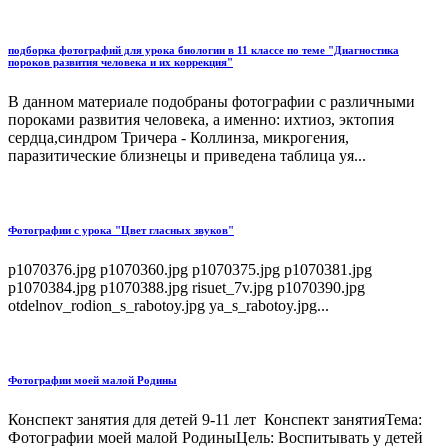
подборка фотографий для урока биологии в 11 классе по теме "Диагностика
пороков развития человека и их коррекция"
В данном материале подобраны фотографии с различными
пороками развития человека, а именно: ихтиоз, эктопия
сердца,синдром Тричера - Коллинза, микрогения,
паразитические близнецы и приведена таблица уя...
Фотографии с урока "Цвет гласных звуков"
p1070376.jpg p1070360.jpg p1070375.jpg p1070381.jpg
p1070384.jpg p1070388.jpg risuet_7v.jpg p1070390.jpg
otdelnov_rodion_s_rabotoy.jpg ya_s_rabotoy.jpg...
Фотографии моей малой Родины
Конспект занятия для детей 9-11 лет Конспект занятияТема:
Фотографии моей малой РодиныЦель: Воспитывать у детей