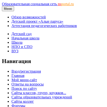
Образовательная социальная сеть
ns
portal.ru
Меню
Обзор возможностей
Детский проект «Алые паруса»
Аттестация педагогических работников
Детский сад
Начальная школа
Школа
НПО и СПО
ВУЗ
Навигация
Вход/регистрация
Главная
Мой мини-сайт
Ответы на вопросы
Поиск по сайту
Сайты классов, групп, кружков...
Сайты образовательных учреждений
Сайты коллег
Форумы