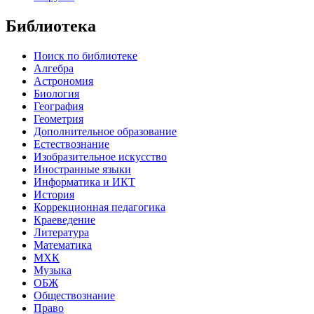
Библиотека
Поиск по библиотеке
Алгебра
Астрономия
Биология
География
Геометрия
Дополнительное образование
Естествознание
Изобразительное искусство
Иностранные языки
Информатика и ИКТ
История
Коррекционная педагогика
Краеведение
Литература
Математика
МХК
Музыка
ОБЖ
Обществознание
Право