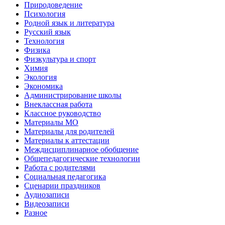
Природоведение
Психология
Родной язык и литература
Русский язык
Технология
Физика
Физкультура и спорт
Химия
Экология
Экономика
Администрирование школы
Внеклассная работа
Классное руководство
Материалы МО
Материалы для родителей
Материалы к аттестации
Междисциплинарное обобщение
Общепедагогические технологии
Работа с родителями
Социальная педагогика
Сценарии праздников
Аудиозаписи
Видеозаписи
Разное