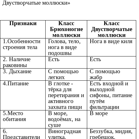
Двустворчатые моллюски»
Признаки
Класс
Класс
Брюхоногие
Двустворчатые
моллюски
моллюски
1.Особенности
Голова, тело,
Нога в виде киля
строения тела
нога в виде
подошвы
2. Наличие
Есть
Есть
раковины
3. Дыхание
С помощью
С помощью
легких
жабр
4.Питание
В глотке -
Есть входной и
тёрка для
выходной
перетирания и
сифоны, питание
активного
путём
захвата пищи
фильтрации
5.Место
В море,
В море
обитания
водоёмах, на
суше
6.
Виноградная
Беззубка, мидия,
Представители
улитка,
гребешок,