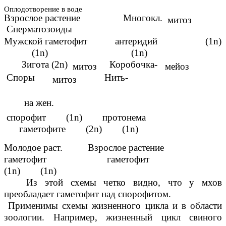
Оплодотворение в воде
Взрослое растение Многокл.
митоз
Сперматозоиды
Мужской гаметофит антеридий (1n)
(1n) (1n)
Зигота (2n)
Коробочка-
митоз
мейоз
Споры
Нить-
митоз
на жен.
спорофит (1n) протонема
гаметофите (2n) (1n)
Молодое раст. Взрослое растение
гаметофит гаметофит
(1n) (1n)
Из этой схемы четко видно, что у мхов
преобладает гаметофит над спорофитом.
Применимы схемы жизненного цикла и в области
зоологии. Например, жизненный цикл свиного