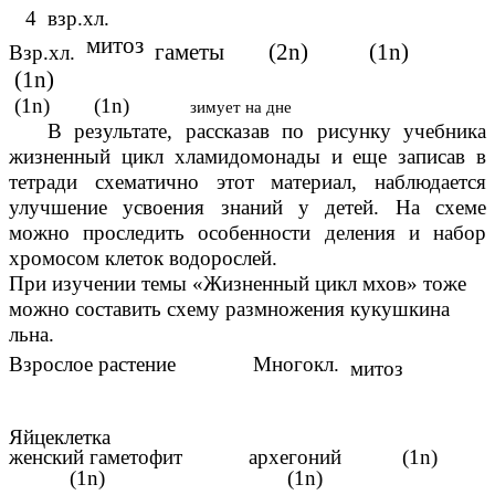
4 взр.хл.
митоз
гаметы (2n) (1n)
Взр.хл.
(1n)
(1n) (1n)
зимует на дне
В результате, рассказав по рисунку учебника
жизненный цикл хламидомонады и еще записав в
тетради схематично этот материал, наблюдается
улучшение усвоения знаний у детей. На схеме
можно проследить особенности деления и набор
хромосом клеток водорослей.
При изучении темы «Жизненный цикл мхов» тоже
можно составить схему размножения кукушкина
льна.
Взрослое растение Многокл.
митоз
Яйцеклетка
женский гаметофит архегоний (1n)
(1n) (1n)