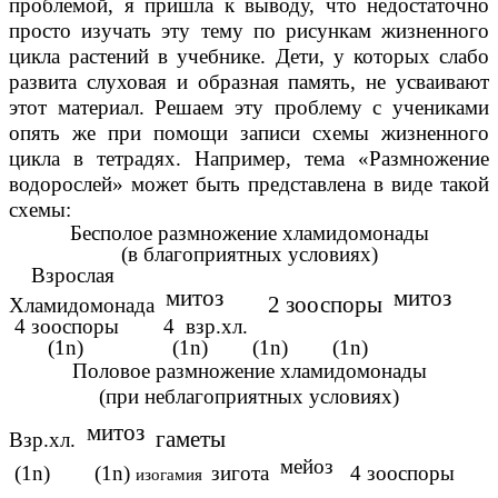
проблемой, я пришла к выводу, что недостаточно
просто изучать эту тему по рисункам жизненного
цикла растений в учебнике. Дети, у которых слабо
развита слуховая и образная память, не усваивают
этот материал. Решаем эту проблему с учениками
опять же при помощи записи схемы жизненного
цикла в тетрадях. Например, тема «Размножение
водорослей» может быть представлена в виде такой
схемы:
Бесполое размножение хламидомонады
(в благоприятных условиях)
Взрослая
митоз
митоз
2 зооспоры
Хламидомонада
4 зооспоры 4 взр.хл.
(1n) (1n) (1n) (1n)
Половое размножение хламидомонады
(при неблагоприятных условиях)
митоз
гаметы
Взр.хл.
мейоз
(1n) (1n)
зигота
4 зооспоры
изогамия