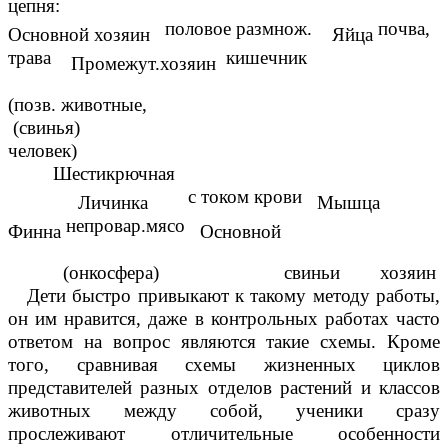
цепня:
половое размнож.
почва,
Основной хозяин
Яйца
трава
кишечник
Промежут.хозяин
(позв. животные,
(свинья)
человек)
Шестикрючная
с током крови
Личинка
Мышца
непровар.мясо
Финна
Основной
(онкосфера) свиньи хозяин
Дети быстро привыкают к такому методу работы,
он им нравится, даже в контрольных работах часто
ответом на вопрос являются такие схемы. Кроме
того, сравнивая схемы жизненных циклов
представителей разных отделов растений и классов
животных между собой, ученики сразу
прослеживают отличительные особенности