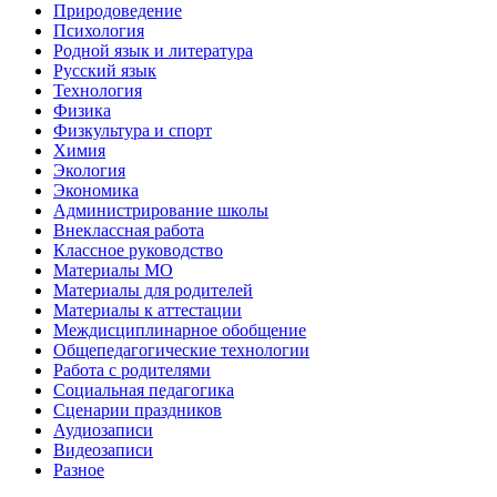
Природоведение
Психология
Родной язык и литература
Русский язык
Технология
Физика
Физкультура и спорт
Химия
Экология
Экономика
Администрирование школы
Внеклассная работа
Классное руководство
Материалы МО
Материалы для родителей
Материалы к аттестации
Междисциплинарное обобщение
Общепедагогические технологии
Работа с родителями
Социальная педагогика
Сценарии праздников
Аудиозаписи
Видеозаписи
Разное