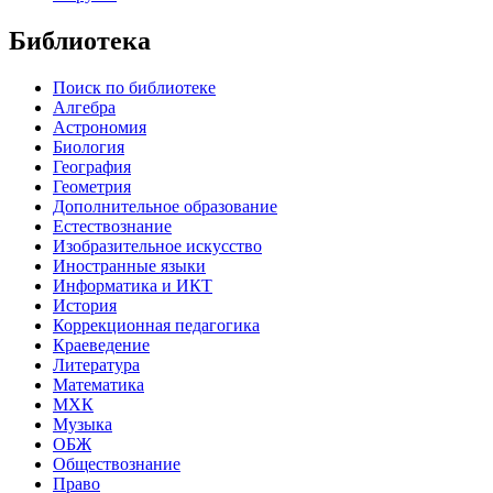
Библиотека
Поиск по библиотеке
Алгебра
Астрономия
Биология
География
Геометрия
Дополнительное образование
Естествознание
Изобразительное искусство
Иностранные языки
Информатика и ИКТ
История
Коррекционная педагогика
Краеведение
Литература
Математика
МХК
Музыка
ОБЖ
Обществознание
Право