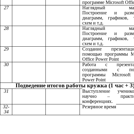
программе Microsoft Offi
27
Наглядный мате
Построение и разм
диаграмм, графиков, 
схем и т.д.
28
Наглядный мате
Построение и разм
диаграмм, графиков, 
схем и т.д.
29
Создание презента
помощью программы Mi
Office Power Point
30
Работа с презента
созданными с по
программы Microsoft 
Power Point
Подведение итогов работы кружка (1 час + 3)
31
Выступление учени
научно – практич
конференциях.
32-
Резервное время
34