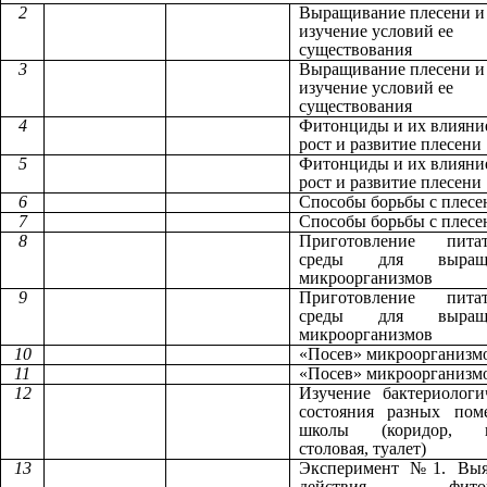
2
Выращивание плесени и
изучение условий ее
существования
3
Выращивание плесени и
изучение условий ее
существования
4
Фитонциды и их влияни
рост и развитие плесени
5
Фитонциды и их влияни
рост и развитие плесени
6
Способы борьбы с плес
7
Способы борьбы с плес
8
Приготовление питат
среды для выращи
микроорганизмов
9
Приготовление питат
среды для выращи
микроорганизмов
10
«Посев» микроорганизм
11
«Посев» микроорганизм
12
Изучение бактериологи
состояния разных пом
школы (коридор, к
столовая, туалет)
13
Эксперимент №1. Выя
действия фитон