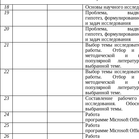
18
Основы научного исслед
19
Проблема, выдви
гипотез, формулировани
и задач исследования
20
Проблема, выдви
гипотез, формулировани
и задач исследования
21
Выбор темы исследоват
работы.
Отбор и 
методической и на
популярной литерат
выбранной теме.
22
Выбор темы исследоват
работы.
Отбор и 
методической и на
популярной литерат
выбранной теме.
23
Составление рабочего
исследования.
Обосн
выбранной темы.
24
Работа
программе Microsoft Offi
25
Работа
программе Microsoft Offi
26
Работа