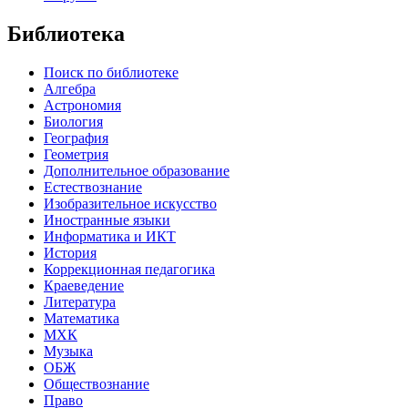
Библиотека
Поиск по библиотеке
Алгебра
Астрономия
Биология
География
Геометрия
Дополнительное образование
Естествознание
Изобразительное искусство
Иностранные языки
Информатика и ИКТ
История
Коррекционная педагогика
Краеведение
Литература
Математика
МХК
Музыка
ОБЖ
Обществознание
Право