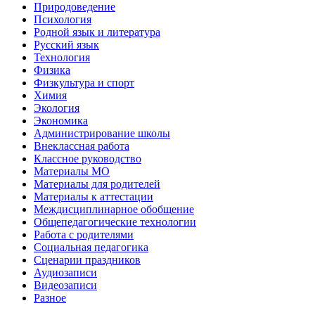
Природоведение
Психология
Родной язык и литература
Русский язык
Технология
Физика
Физкультура и спорт
Химия
Экология
Экономика
Администрирование школы
Внеклассная работа
Классное руководство
Материалы МО
Материалы для родителей
Материалы к аттестации
Междисциплинарное обобщение
Общепедагогические технологии
Работа с родителями
Социальная педагогика
Сценарии праздников
Аудиозаписи
Видеозаписи
Разное