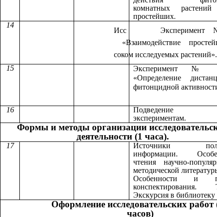
комнатных растен
простейших
.
14
Исс Эксперимент 
«Взаимодействие просте
соком исследуемых растений».
15
Эксперимент
«Определение дистан
фитонцидной активност
16
Подведение ит
экспериментам.
Формы и методы организации исследовательс
деятельности (1 часа).
17
Источники полу
информации. Особе
чтения научно-популя
методической литератур
Особенности и п
конспектирования. Т
Экскурсия в библиотеку
Оформление исследовательских работ 
часов)