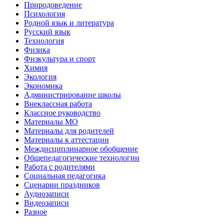
Природоведение
Психология
Родной язык и литература
Русский язык
Технология
Физика
Физкультура и спорт
Химия
Экология
Экономика
Администрирование школы
Внеклассная работа
Классное руководство
Материалы МО
Материалы для родителей
Материалы к аттестации
Междисциплинарное обобщение
Общепедагогические технологии
Работа с родителями
Социальная педагогика
Сценарии праздников
Аудиозаписи
Видеозаписи
Разное