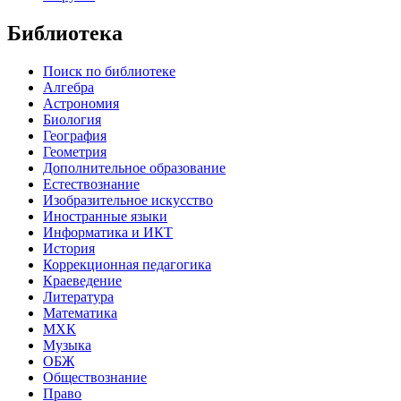
Библиотека
Поиск по библиотеке
Алгебра
Астрономия
Биология
География
Геометрия
Дополнительное образование
Естествознание
Изобразительное искусство
Иностранные языки
Информатика и ИКТ
История
Коррекционная педагогика
Краеведение
Литература
Математика
МХК
Музыка
ОБЖ
Обществознание
Право