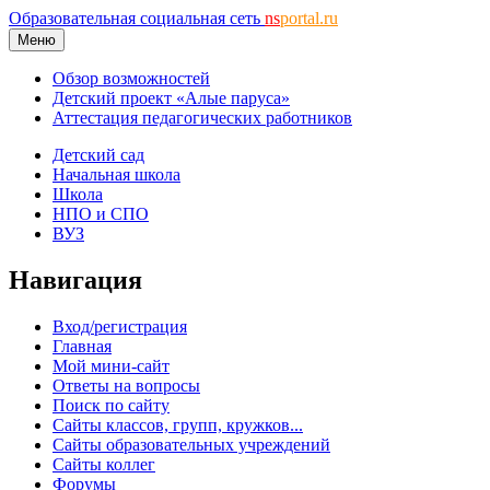
Образовательная социальная сеть
ns
portal.ru
Меню
Обзор возможностей
Детский проект «Алые паруса»
Аттестация педагогических работников
Детский сад
Начальная школа
Школа
НПО и СПО
ВУЗ
Навигация
Вход/регистрация
Главная
Мой мини-сайт
Ответы на вопросы
Поиск по сайту
Сайты классов, групп, кружков...
Сайты образовательных учреждений
Сайты коллег
Форумы