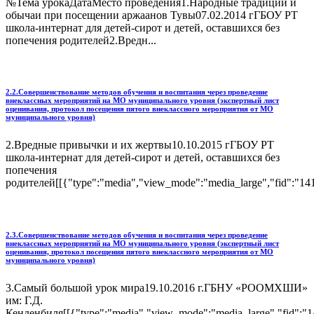
№Тема урокаДатаМесто проведения1.Народные традиции и
обычаи при посещении аржаанов Тувы07.02.2014 гГБОУ РТ
школа-интернат для детей-сирот и детей, оставшихся без
попечения родителей2.Вредн...
2.2.Совершенствование методов обучения и воспитания через проведение
внеклассных мероприятий на МО муниципального уровня (экспертный лист
оценивания, протокол посещения пятого внеклассного мероприятия от МО
муниципального уровня)
2.Вредные привычки и их жертвы10.10.2015 гГБОУ РТ
школа-интернат для детей-сирот и детей, оставшихся без
попечения
родителей[[{"type":"media","view_mode":"media_large","fid":"1418
2.3.Совершенствование методов обучения и воспитания через проведение
внеклассных мероприятий на МО муниципального уровня (экспертный лист
оценивания, протокол посещения пятого внеклассного мероприятия от МО
муниципального уровня)
3.Самый большой урок мира19.10.2016 г.ГБНУ «РООМХШИ»
им: Г.Д.
Кенденбиля[[{"type":"media","view_mode":"media_large","fid":"14