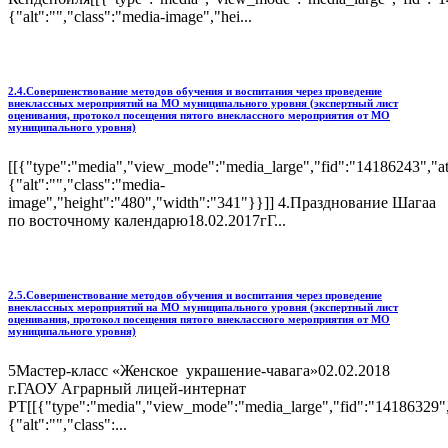
{"alt":"","class":"media-image","hei...
2.4.Совершенствование методов обучения и воспитания через проведение
внеклассных мероприятий на МО муниципального уровня (экспертный лист
оценивания, протокол посещения пятого внеклассного мероприятия от МО
муниципального уровня)
[[{"type":"media","view_mode":"media_large","fid":"14186243","att
{"alt":"","class":"media-
image","height":"480","width":"341"}}]] 4.Празднование Шагаа
по восточному календарю18.02.2017гГ...
2.5.Совершенствование методов обучения и воспитания через проведение
внеклассных мероприятий на МО муниципального уровня (экспертный лист
оценивания, протокол посещения пятого внеклассного мероприятия от МО
муниципального уровня)
5Мастер-класс «Женское украшение-чавага»02.02.2018
г.ГАОУ Аграрный лицей-интернат
РТ[[{"type":"media","view_mode":"media_large","fid":"14186329","
{"alt":"","class":...