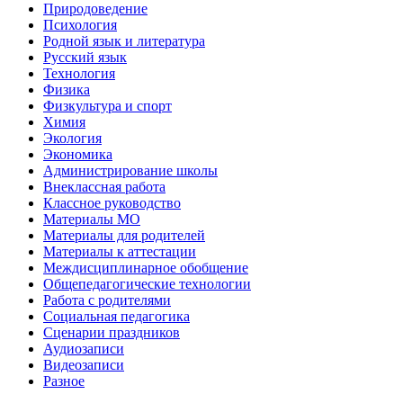
Природоведение
Психология
Родной язык и литература
Русский язык
Технология
Физика
Физкультура и спорт
Химия
Экология
Экономика
Администрирование школы
Внеклассная работа
Классное руководство
Материалы МО
Материалы для родителей
Материалы к аттестации
Междисциплинарное обобщение
Общепедагогические технологии
Работа с родителями
Социальная педагогика
Сценарии праздников
Аудиозаписи
Видеозаписи
Разное