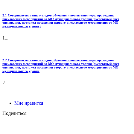
2.1 Совершенствование методов обучения и воспитания через проведение
внеклассных мероприятий на МО муниципального уровня (экспертный лист
оценивания, протокол посещения первого внеклассного мероприятия от МО
муниципального уровня)
1...
2.2 Совершенствование методов обучения и воспитания через проведение
внеклассных мероприятий на МО муниципального уровня (экспертный лист
оценивания, протокол посещения второго внеклассного мероприятия от МО
муниципального уровня
2...
Мне нравится
Поделиться: