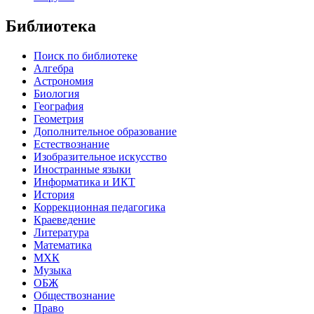
Библиотека
Поиск по библиотеке
Алгебра
Астрономия
Биология
География
Геометрия
Дополнительное образование
Естествознание
Изобразительное искусство
Иностранные языки
Информатика и ИКТ
История
Коррекционная педагогика
Краеведение
Литература
Математика
МХК
Музыка
ОБЖ
Обществознание
Право