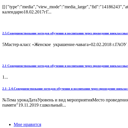
[[{"type":"media","view_mode":"media_large","fid":"14186243","at
календарю18.02.2017гГ...
2.5.Совершенствование методов обучения и воспитания через проведение внеклассн
5Мастер-класс «Женское украшение-чавага»02.02.2018 г.ГАОУ Агра
2.1 Совершенствование методов обучения и воспитания через проведение внеклассн
1...
2.1- 2.4.Совершенствование методов обучения и воспитания через проведение внек
№Тема урокаДатаУровень и вид мероприятияМесто проведени
памяти"19.11.2019 г.школьный...
Мне нравится