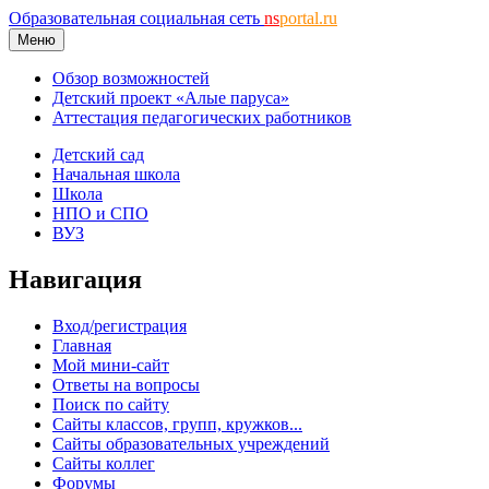
Образовательная социальная сеть
ns
portal.ru
Меню
Обзор возможностей
Детский проект «Алые паруса»
Аттестация педагогических работников
Детский сад
Начальная школа
Школа
НПО и СПО
ВУЗ
Навигация
Вход/регистрация
Главная
Мой мини-сайт
Ответы на вопросы
Поиск по сайту
Сайты классов, групп, кружков...
Сайты образовательных учреждений
Сайты коллег
Форумы