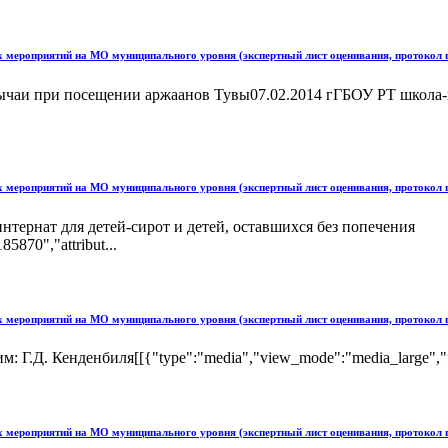
ых мероприятий на МО муниципального уровня (экспертный лист оценивания, протокол
аи при посещении аржаанов Тувы07.02.2014 гГБОУ РТ школа-инт
ых мероприятий на МО муниципального уровня (экспертный лист оценивания, протокол
тернат для детей-сирот и детей, оставшихся без попечения
5870","attribut...
ых мероприятий на МО муниципального уровня (экспертный лист оценивания, протокол
 Кенденбиля[[{"type":"media","view_mode":"media_large","fid":"1
ых мероприятий на МО муниципального уровня (экспертный лист оценивания, протокол