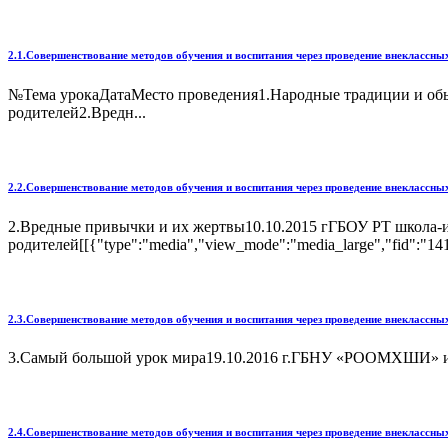
2.1.Совершенствование методов обучения и воспитания через проведение внеклассн
№Тема урокаДатаМесто проведения1.Народные традиции и обыч
родителей2.Вредн...
2.2.Совершенствование методов обучения и воспитания через проведение внеклассн
2.Вредные привычки и их жертвы10.10.2015 гГБОУ РТ школа-ин
родителей[[{"type":"media","view_mode":"media_large","fid":"1418
2.3.Совершенствование методов обучения и воспитания через проведение внеклассн
3.Самый большой урок мира19.10.2016 г.ГБНУ «РООМХШИ» им: Г.Д.
2.4.Совершенствование методов обучения и воспитания через проведение внеклассн