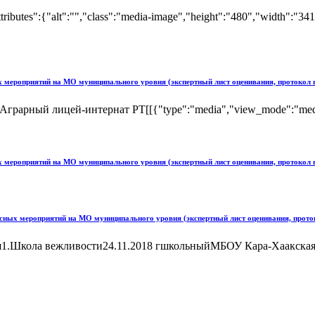
tributes":{"alt":"","class":"media-image","height":"480","width":
ых мероприятий на МО муниципального уровня (экспертный лист оценивания, протокол
рный лицей-интернат РТ[[{"type":"media","view_mode":"media_larg
ых мероприятий на МО муниципального уровня (экспертный лист оценивания, протокол
лассных мероприятий на МО муниципального уровня (экспертный лист оценивания, прот
я1.Школа вежливости24.11.2018 гшкольныйМБОУ Кара-Хаакская