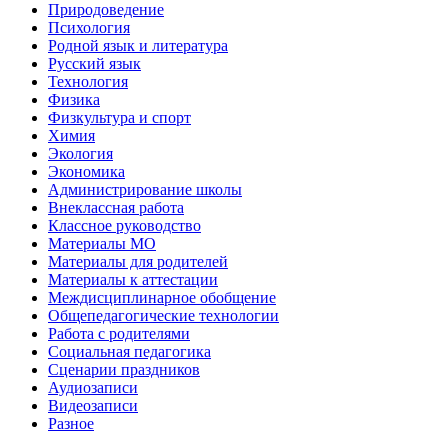
Природоведение
Психология
Родной язык и литература
Русский язык
Технология
Физика
Физкультура и спорт
Химия
Экология
Экономика
Администрирование школы
Внеклассная работа
Классное руководство
Материалы МО
Материалы для родителей
Материалы к аттестации
Междисциплинарное обобщение
Общепедагогические технологии
Работа с родителями
Социальная педагогика
Сценарии праздников
Аудиозаписи
Видеозаписи
Разное