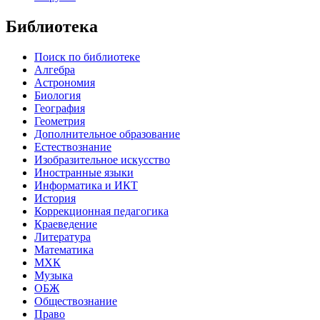
Библиотека
Поиск по библиотеке
Алгебра
Астрономия
Биология
География
Геометрия
Дополнительное образование
Естествознание
Изобразительное искусство
Иностранные языки
Информатика и ИКТ
История
Коррекционная педагогика
Краеведение
Литература
Математика
МХК
Музыка
ОБЖ
Обществознание
Право