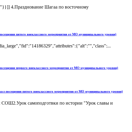
"341"}}]] 4.Празднование Шагаа по восточному
 посещения пятого внеклассного мероприятия от МО муниципального уровня)
e","fid":"14186329","attributes":{"alt":"","class":...
 посещения первого внеклассного мероприятия от МО муниципального уровня)
окол посещения пятого внеклассного мероприятия от МО муниципального уровня)
 СОШ2.Урок самоподготвки по истории "Урок славы и