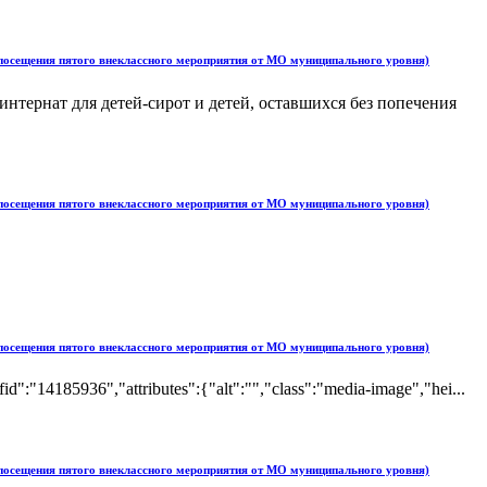
 посещения пятого внеклассного мероприятия от МО муниципального уровня)
ернат для детей-сирот и детей, оставшихся без попечения
 посещения пятого внеклассного мероприятия от МО муниципального уровня)
 посещения пятого внеклассного мероприятия от МО муниципального уровня)
4185936","attributes":{"alt":"","class":"media-image","hei...
 посещения пятого внеклассного мероприятия от МО муниципального уровня)