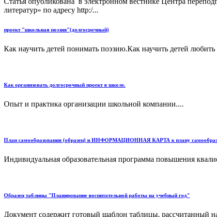
Статья опубликована в электронном вестнике Центра перепод
литератур» по адресу http:/...
проект "школьная поэзия"(долгосрочный)
Как научить детей понимать поэзию.Как научить детей любить 
Как организовать долгосрочный проект в школе.
Опыт и практика организации школьной компании....
План самообразования (образец) и ИНФОРМАЦИОННАЯ КАРТА к плану самообразо
Индивидуальная образовательная программа повышения квали
Образец таблицы "Планирование воспитательной работы на учебный год"
Документ содержит готовый шаблон таблицы, рассчитанный на 