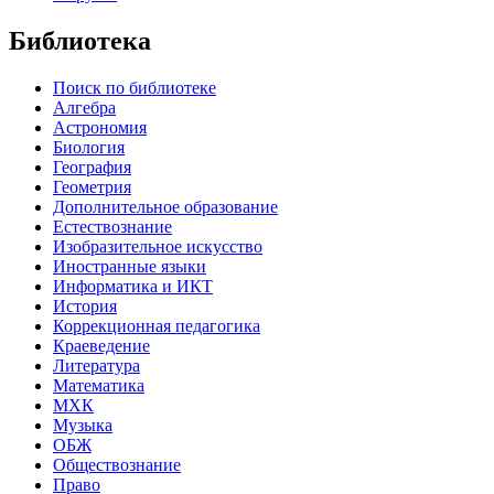
Библиотека
Поиск по библиотеке
Алгебра
Астрономия
Биология
География
Геометрия
Дополнительное образование
Естествознание
Изобразительное искусство
Иностранные языки
Информатика и ИКТ
История
Коррекционная педагогика
Краеведение
Литература
Математика
МХК
Музыка
ОБЖ
Обществознание
Право