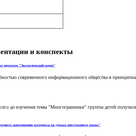
езентации и конспекты
ных проектов "Экологический марш"
ебностью современного информационного общества в принципиа
долго до изучения темы "Многогранники" группы детей получил
рочного запоминания материала на уроках иностранного языка"