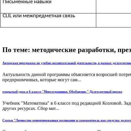
Письменные навыки
CLIL или межпредметная связь
По теме: методические разработки, пр
Авторская программа по учебно-воспитательной деятельности, в рамках долгосроч
Актуальность данной программы объясняется возросшей потр
предприимчивых, которые могут сам...
открытый урок в 6 классе "Многогранники. Обобщение." Долгосрочный проект
Учебник "Математика" в 6 классе под редакцией Козловой. За
других ресурсах. Сбор мат...
Статья "Личностно-ориентированная мотивация и самоконтроль как средства долгос