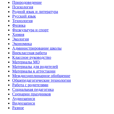
Природоведение
Психология
Родной язык и литература
Русский язык
Технология
Физика
Физкультура и спорт
Химия
Экология
Экономика
Администрирование школы
Внеклассная работа
Классное руководство
Материалы МО
Материалы для родителей
Материалы к аттестации
Междисциплинарное обобщение
Общепедагогические технологии
Работа с родителями
Социальная педагогика
Сценарии праздников
Аудиозаписи
Видеозаписи
Разное