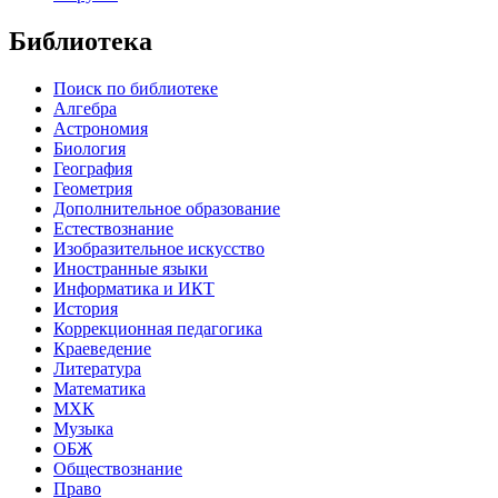
Библиотека
Поиск по библиотеке
Алгебра
Астрономия
Биология
География
Геометрия
Дополнительное образование
Естествознание
Изобразительное искусство
Иностранные языки
Информатика и ИКТ
История
Коррекционная педагогика
Краеведение
Литература
Математика
МХК
Музыка
ОБЖ
Обществознание
Право