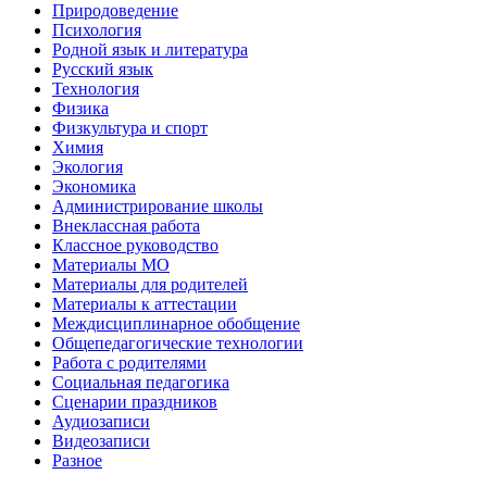
Природоведение
Психология
Родной язык и литература
Русский язык
Технология
Физика
Физкультура и спорт
Химия
Экология
Экономика
Администрирование школы
Внеклассная работа
Классное руководство
Материалы МО
Материалы для родителей
Материалы к аттестации
Междисциплинарное обобщение
Общепедагогические технологии
Работа с родителями
Социальная педагогика
Сценарии праздников
Аудиозаписи
Видеозаписи
Разное