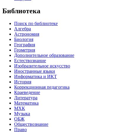
Библиотека
Поиск по библиотеке
Алгебра
Астрономия
Биология
География
Геометрия
Дополнительное образование
Естествознание
Изобразительное искусство
Иностранные языки
Информатика и ИКТ
История
Коррекционная педагогика
Краеведение
Литература
Математика
МХК
Музыка
ОБЖ
Обществознание
Право