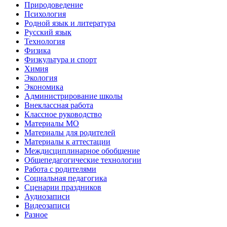
Природоведение
Психология
Родной язык и литература
Русский язык
Технология
Физика
Физкультура и спорт
Химия
Экология
Экономика
Администрирование школы
Внеклассная работа
Классное руководство
Материалы МО
Материалы для родителей
Материалы к аттестации
Междисциплинарное обобщение
Общепедагогические технологии
Работа с родителями
Социальная педагогика
Сценарии праздников
Аудиозаписи
Видеозаписи
Разное