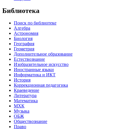
Библиотека
Поиск по библиотеке
Алгебра
Астрономия
Биология
География
Геометрия
Дополнительное образование
Естествознание
Изобразительное искусство
Иностранные языки
Информатика и ИКТ
История
Коррекционная педагогика
Краеведение
Литература
Математика
МХК
Музыка
ОБЖ
Обществознание
Право