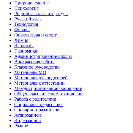
Природоведение
Психология
Родной язык и литература
Русский язык
Технология
Физика
Физкультура и спорт
Химия
Экология
Экономика
Администрирование школы
Внеклассная работа
Классное руководство
Материалы МО
Материалы для родителей
Материалы к аттестации
Междисциплинарное обобщение
Общепедагогические технологии
Работа с родителями
Социальная педагогика
Сценарии праздников
Аудиозаписи
Видеозаписи
Разное