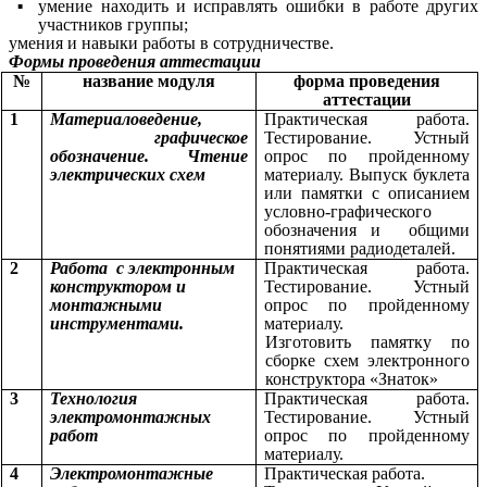
умение находить и исправлять ошибки в работе других
участников группы;
умения и навыки работы в сотрудничестве.
Формы проведения аттестации
№
название модуля
форма проведения
аттестации
1
Материаловедение,
Практическая работа.
графическое
Тестирование. Устный
обозначение. Чтение
опрос по пройденному
электрических схем
материалу. Выпуск буклета
или памятки с описанием
условно-графического
обозначения и общими
понятиями радиодеталей.
2
Работа с электронным
Практическая работа.
конструктором и
Тестирование. Устный
монтажными
опрос по пройденному
инструментами.
материалу.
Изготовить памятку по
сборке схем электронного
конструктора «Знаток»
3
Технология
Практическая работа.
электромонтажных
Тестирование. Устный
работ
опрос по пройденному
материалу.
4
Электромонтажные
Практическая работа.