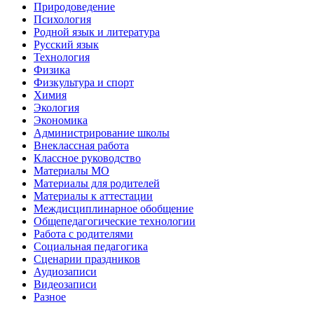
Природоведение
Психология
Родной язык и литература
Русский язык
Технология
Физика
Физкультура и спорт
Химия
Экология
Экономика
Администрирование школы
Внеклассная работа
Классное руководство
Материалы МО
Материалы для родителей
Материалы к аттестации
Междисциплинарное обобщение
Общепедагогические технологии
Работа с родителями
Социальная педагогика
Сценарии праздников
Аудиозаписи
Видеозаписи
Разное