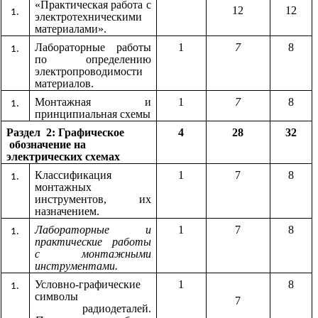
«Практическая работа с
12
12
электротехническими
материалами».
Лабораторные работы
1
7
8
по определению
электропроводимости
материалов.
Монтажная и
1
7
8
принципиальная схемы
Раздел 2: Графическое
4
28
32
обозначение на
электрических схемах
Классификация
1
7
8
монтажных
инструментов, их
назначением.
Лабораторные и
1
7
8
практические работы
с монтажными
инструментами.
Условно-графические
1
8
символы
7
радиодеталей.