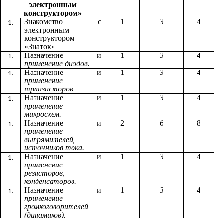
электронным
конструктором»
Знакомство с
1
3
4
электронным
конструктором
«Знаток»
Назначение и
1
3
4
применение диодов.
Назначение и
1
3
4
применение
транзисторов.
Назначение и
1
3
4
применение
микросхем.
Назначение и
2
6
8
применение
выпрямителей,
источников тока.
Назначение и
1
3
4
применение
резисторов,
конденсаторов.
Назначение и
1
3
4
применение
громкоговорителей
(динамиков).