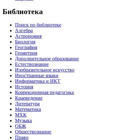
Библиотека
Поиск по библиотеке
Алгебра
Астрономия
Биология
География
Геометрия
Дополнительное образование
Естествознание
Изобразительное искусство
Иностранные языки
Информатика и ИКТ
История
Коррекционная педагогика
Краеведение
Литература
Математика
МХК
Музыка
ОБЖ
Обществознание
Право