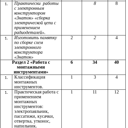
Практически работы
8
8
с электронным
конструктором
«Знаток» «сборка
электрической цепи с
применением
радиодеталей».
Изготовить памятку
2
2
4
по сборке схем
электронного
конструктора
«Знаток»
Раздел 2 «Работа с
6
34
40
монтажными
инструментами»
Классификация
1
3
4
монтажных
инструментов.
Практическая работа с
1
11
12
применением
монтажных
инструментов:
электропаяльник,
пассатижи, кусачки,
отвертка, утконос,
напильник.