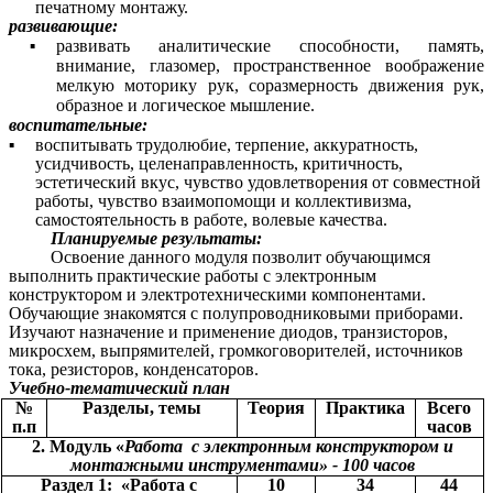
печатному монтажу.
развивающие:
развивать аналитические способности, память,
внимание, глазомер, пространственное воображение
мелкую моторику рук, соразмерность движения рук,
образное и логическое мышление.
воспитательные:
воспитывать трудолюбие, терпение, аккуратность,
усидчивость, целенаправленность, критичность,
эстетический вкус, чувство удовлетворения от совместной
работы, чувство взаимопомощи и коллективизма,
самостоятельность в работе, волевые качества.
Планируемые результаты:
Освоение данного модуля позволит обучающимся
выполнить практические работы с электронным
конструктором и электротехническими компонентами.
Обучающие знакомятся с полупроводниковыми приборами.
Изучают назначение и применение диодов, транзисторов,
микросхем, выпрямителей, громкоговорителей, источников
тока, резисторов, конденсаторов.
Учебно-тематический план
№
Разделы, темы
Теория
Практика
Всего
п.п
часов
2. Модуль «
Работа с электронным конструктором и
монтажными инструментами» - 100 часов
Раздел 1: «Работа с
10
34
44