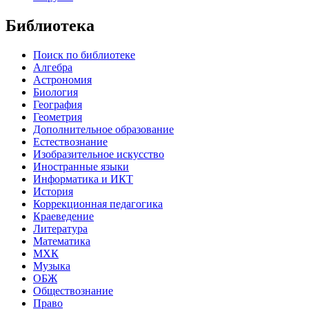
Библиотека
Поиск по библиотеке
Алгебра
Астрономия
Биология
География
Геометрия
Дополнительное образование
Естествознание
Изобразительное искусство
Иностранные языки
Информатика и ИКТ
История
Коррекционная педагогика
Краеведение
Литература
Математика
МХК
Музыка
ОБЖ
Обществознание
Право