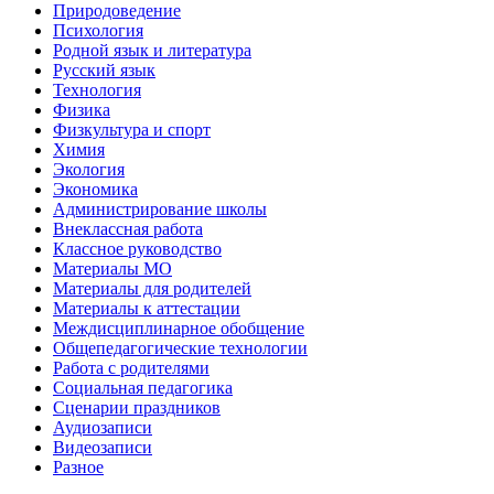
Природоведение
Психология
Родной язык и литература
Русский язык
Технология
Физика
Физкультура и спорт
Химия
Экология
Экономика
Администрирование школы
Внеклассная работа
Классное руководство
Материалы МО
Материалы для родителей
Материалы к аттестации
Междисциплинарное обобщение
Общепедагогические технологии
Работа с родителями
Социальная педагогика
Сценарии праздников
Аудиозаписи
Видеозаписи
Разное