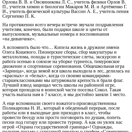
Орлова В. В. и Овсянникова Л. С., учитель физики Орлов В.
П., учителя химии и биологии Макаров М. И. и Артёменко Г.
И., учитель физической культуры Вассин А. Е., учитель пения
Сергиенко П. К.
На протяжении всего вечера встречи звучали поздравления
учителям, конечно, были подарки школе и цветы от
выпускников, музыкальные номера и воспоминания
«на диванчике».
А вспомнить было что… Кипела жизнь в дружине имени
Олега Кошевого. Пионерские сборы, сбор макулатуры и
металлолома, походы и туристические слеты, экскурсии и
работа осенью в совхозе на уборке турнепса, тимуровское
движение и спортивные соревнования. Общешкольная игра
«Зарница», когда зимой вся школа выходила в лес, делилась на
«красных» и «белых», когда со своими командирами-
старшеклассниками мы штурмовали крепость и брали флаг.
Лучший взвод защищал честь школы на районной игре,
которая проходила в воинской части поселка Сокол. Такая
участь выпала нам в 7 классе, и мы достойно заняли 1 место.
А еще вспоминали своего вожатого-производственника
Поликарпова Н. И., который в обеденный перерыв, после
работы или в выходные дни приходил в класс, чтобы
провести беседу или просто поговорить по душам, попеть
песни под гитару или провести турнир. А как он увлек нас
игрой «Охрана государственной границы»! Однажды,
получив письмо с сургучной печатью и грифом «Совершенно