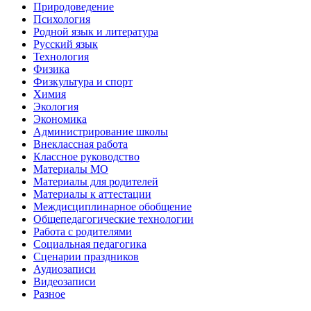
Природоведение
Психология
Родной язык и литература
Русский язык
Технология
Физика
Физкультура и спорт
Химия
Экология
Экономика
Администрирование школы
Внеклассная работа
Классное руководство
Материалы МО
Материалы для родителей
Материалы к аттестации
Междисциплинарное обобщение
Общепедагогические технологии
Работа с родителями
Социальная педагогика
Сценарии праздников
Аудиозаписи
Видеозаписи
Разное