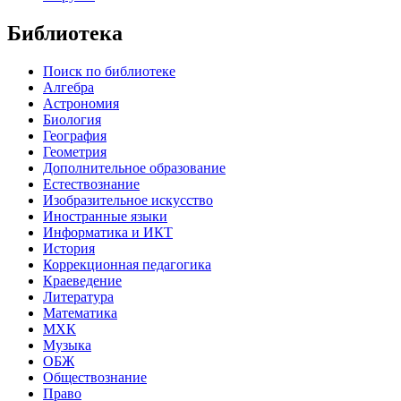
Библиотека
Поиск по библиотеке
Алгебра
Астрономия
Биология
География
Геометрия
Дополнительное образование
Естествознание
Изобразительное искусство
Иностранные языки
Информатика и ИКТ
История
Коррекционная педагогика
Краеведение
Литература
Математика
МХК
Музыка
ОБЖ
Обществознание
Право