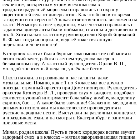
секретно», воскресным утром всем классом в
тридцатиградусный мороз мы отправились на охрану
окрестностей села от диверсантов. Как это было в то время
загадочно и интересно! А какая ответственность возложена на
класс! Несмотря на все трудности, мы с честью справились с
заданием: диверсанты были пойманы, связаны и доставлены в
штаб. Хотя пальто классному руководителю Коробейщиковой
К. Ф. мы тогда испортили, ведь её тоже связанную
перетащили через костер!
В старших классах были бурные комсомольские собрания и
ленинский зачет, работа в летнем трудовом лагере в
беляковском саду. А классный руководитель Орлов В. П.,
молодой энергичный педагог, увлёк нас бегом.
Школа находила и развивала в нас таланты, даже
музыкальные. Помню, как с 1 по 3 класс мы все дружно
посещал струнный оркестр при Доме пионеров. Руководитель
оркестра Кузнецов В. Л., проверив слух у каждого, подобрал
соответствующий инструмент: балалайку, домбру, мандолину,
скрипку, бас … А какое было звучание! Слаженно, мелодично,
ритмично исполняли мы классические произведения и
русские народные песни. Выступали на различных концертах
и праздниках, ездили на смотры в Екатеринбург и занимали
призовые места.
Милая, родная школа! Пусть в твоих коридорах всегда звучит
задорный смех, а в классах – мягкая завораживающая тишина.