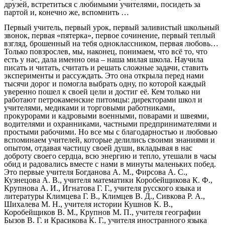
друзей, встретиться с любимыми учителями, посидеть за
партой и, конечно же, вспомнить …
Первый учитель, первый урок, первый заливистый школьный
звонок, первая «пятерка», первое сочинение, первый теплый
взгляд, брошенный на тебя одноклассником, первая любовь…
Только повзрослев, мы, наконец, понимаем, что всё то, что
есть у нас, дала именно она – наша милая школа. Научила
писать и читать, считать и решать сложные задачи, ставить
эксперименты и рассуждать. Это она открыла перед нами
тысячи дорог и помогла выбрать одну, по которой каждый
уверенно пошел к своей цели и достиг её. Кем только ни
работают петрокаменские питомцы: директорами школ и
учителями, медиками и торговыми работниками,
прокурорами и кадровыми военными, поварами и швеями,
водителями и охранниками, частными предпринимателями и
простыми рабочими. Но все мы с благодарностью и любовью
вспоминаем учителей, которые делились своими знаниями и
опытом, отдавая частицу своей души, вкладывая в нас
доброту своего сердца, всю энергию и тепло, утешали в часы
обид и радовались вместе с нами в минуты маленьких побед.
Это первые учителя Богданова А. М., Фирсова А. С.,
Кузнецова А. В., учителя математики Коробейщикова К. Ф.,
Крупнова А. И., Игнатова Г. Г., учителя русского языка и
литературы Климцева Г. В., Климцев В. Д., Сивкова Р. А.,
Шихалева М. Н., учителя истории Кушнов К. В.,
Коробейщиков В. М., Крупнов М. П., учителя географии
Бызов В. Г. и Красикова К. Г., учителя иностранного языка