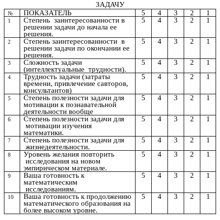
ЗАДАЧУ
ПОКАЗАТЕЛЬ
5
4
3
2
1
№
Степень заинтересованности в
5
4
3
2
1
1
решении задачи до начала ее
решения.
Степень заинтересованности в
5
4
3
2
1
2
решении задачи по окончании ее
решения.
Сложность задачи
5
4
3
2
1
3
(интеллектуальные трудности).
Трудность задачи (затраты
5
4
3
2
1
4
времени, привлечение савторов,
консультантов)
Степень полезности задачи для
5
4
3
2
1
5
мотивации к познавательной
деятельности вообще
Степень полезности задачи для
5
4
3
2
1
6
мотивации изучения
математики.
Степень полезности задачи для
5
4
3
2
1
7
жизнедеятельности.
Уровень желания повторить
5
4
3
2
1
8
исследования на новом
эмпирическом материале.
Ваша готовность к
5
4
3
2
1
9
математическим
исследованиям.
Ваша готовность к продолжению
5
4
3
2
1
10
математического образования на
более высоком уровне.