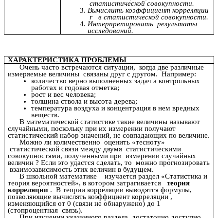
статистической совокупности.
Вычислить коэффициент корреляции
r в статистической совокупности.
Интерпретировать результаты
исследований.
ХАРАКТЕРИСТИКА ПРОБЛЕМЫ
Очень часто встречаются ситуации, когда две различные
измеряемые величины связаны друг с другом. Например:
количество верно выполненных задач а контрольных
работах и годовая отметка;
рост и вес человека;
толщина ствола и высота дерева;
температура воздуха и концентрация в нем вредных
веществ.
В математической статистике такие величины называют
случайными, поскольку при их измерении получают
статистический набор значений, не совпадающих по величине.
Можно ли количественно оценить «тесноту»
статистической связи между двумя статистическими
совокупностями, полученными при измерении случайных
величин ? Если это удастся сделать, то можно прогнозировать
взаимозависимость этих величин в будущем.
В школьной математике изучается раздел «Статистика и
теория вероятностей», в котором затрагивается
теория
корреляции
. В теории корреляции выводятся формулы,
позволяющие вычислять коэффициент корреляции ,
изменяющийся от 0 (связи не обнаружено) до 1
(стопроцентная связь).
При изучении указанного раздела достаточно доступно