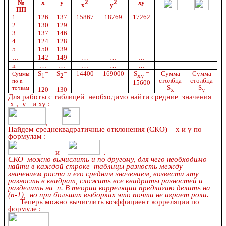
2
2
№
х
у
ху
х
у
ПП
1
126
137
15867
18769
17262
2
130
129
…
…
…
3
137
146
…
…
…
4
124
128
…
…
…
5
150
139
…
…
…
…
142
149
…
…
…
n
…
…
…
…
…
S
=
S
=
14400
169000
S
=
Сумма
Сумма
Суммы
1
2
xy
столбца
столбца
по n
15600
S
S
точкам
120
130
x
y
Для работы с таблицей необходимо найти средние значения
х , у и ху :
,
Найдем среднеквадратичные отклонения (СКО) х и у по
формулам :
и
.
СКО можно вычислить и по другому, для чего необходимо
найти в каждой строке таблицы разность между
значением роста и его средним значением, возвести эту
разность в квадрат, сложить все квадраты разностей и
разделить на n. В теории корреляции предлагаю делить на
(n-1), но при больших выборках это почти не играет роли.
Теперь можно вычислить коэффициент корреляции по
формуле :