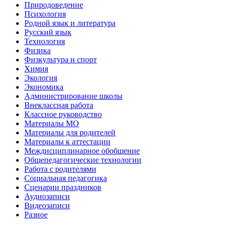
Природоведение
Психология
Родной язык и литература
Русский язык
Технология
Физика
Физкультура и спорт
Химия
Экология
Экономика
Администрирование школы
Внеклассная работа
Классное руководство
Материалы МО
Материалы для родителей
Материалы к аттестации
Междисциплинарное обобщение
Общепедагогические технологии
Работа с родителями
Социальная педагогика
Сценарии праздников
Аудиозаписи
Видеозаписи
Разное