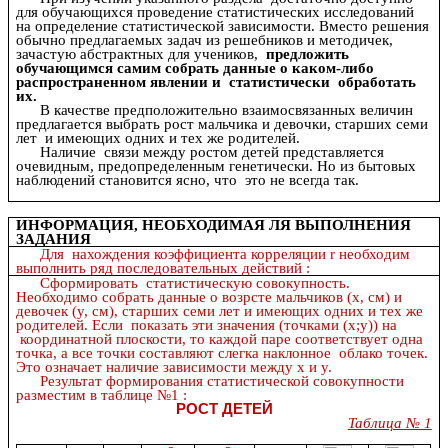
для обучающихся проведение статистических исследований
на определение статистической зависимости. Вместо решения
обычно предлагаемых задач из решебников и методичек,
зачастую абстрактных для учеников,
предложить
обучающимся самим собрать данные о каком-либо
распространенном явлении и статистически обработать
их.
В качестве предположительно взаимосвязанных величин
предлагается выбрать рост мальчика и девочки, старших семи
лет и имеющих одних и тех же родителей.
Наличие связи между ростом детей представляется
очевидным, предопределенным генетически. Но из бытовых
наблюдений становится ясно, что это не всегда так.
ИНФОРМАЦИЯ, НЕОБХОДИМАЯ ЛЯ ВЫПОЛНЕНИЯ
ЗАДАНИЯ
Для нахождения коэффициента корреляции r необходим
выполнить ряд последовательных действий :
Сформировать статистическую совокупность.
Необходимо собрать данные о возрсте мальчиков (х, см) и
девочек (у, см), старших семи лет и имеющих одних и тех же
родителей. Если показать эти значения (точками (х;у)) на
координатной плоскости, то каждой паре соответствует одна
точка, а все точки составляют слегка наклонное облако точек.
Это означает наличие зависимости между х и у.
Результат формирования статистической совокупности
разместим в таблице №1 :
РОСТ ДЕТЕЙ
Таблица № 1