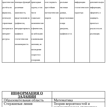
практические
помощью функций
прикладные
и исследовать
реальные
информацию
дополнительную
расчёты по
различные
задачи, в том
простейшие
числовые
статистического
информацию,
формулам,
зависимости,
числе
математические
данные,
характера
оформлять и
используя
представления их
социально-
модели
представленных
защищать
справочные
графически,
экономические
в виде
проекты и
материалы и
интерпретировать
и физические,
диаграмм,
результаты их
интернет-
графики и
на набольшие
графиков и т.п.
реализации.
ресурсы.
статистические
и наименьшие
закономерности.
значения, на
нахождение
скорости и
ускорения.
ИНФОРМАЦИЯ О
ЗАДАНИИ
Образовательная область
Математика
Стержневая линия
Теория вероятностей и
математическая статистика