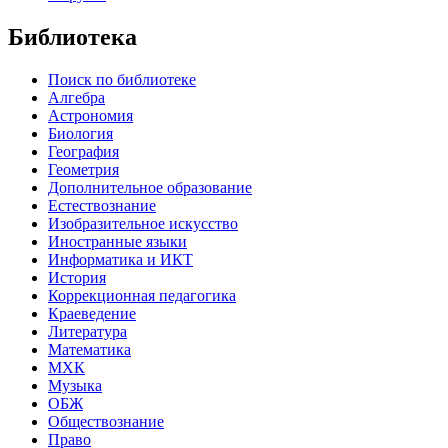
Библиотека
Поиск по библиотеке
Алгебра
Астрономия
Биология
География
Геометрия
Дополнительное образование
Естествознание
Изобразительное искусство
Иностранные языки
Информатика и ИКТ
История
Коррекционная педагогика
Краеведение
Литература
Математика
МХК
Музыка
ОБЖ
Обществознание
Право