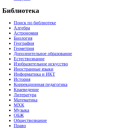
Библиотека
Поиск по библиотеке
Алгебра
Астрономия
Биология
География
Геометрия
Дополнительное образование
Естествознание
Изобразительное искусство
Иностранные языки
Информатика и ИКТ
История
Коррекционная педагогика
Краеведение
Литература
Математика
МХК
Музыка
ОБЖ
Обществознание
Право