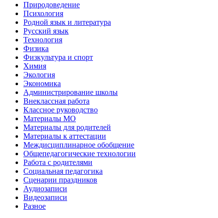
Природоведение
Психология
Родной язык и литература
Русский язык
Технология
Физика
Физкультура и спорт
Химия
Экология
Экономика
Администрирование школы
Внеклассная работа
Классное руководство
Материалы МО
Материалы для родителей
Материалы к аттестации
Междисциплинарное обобщение
Общепедагогические технологии
Работа с родителями
Социальная педагогика
Сценарии праздников
Аудиозаписи
Видеозаписи
Разное