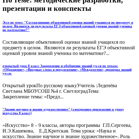
По теме: методические разработки,
презентации и конспекты
Эссе по теме: "Составляющие объективной оценки знаний учащихся по предмету в
целом. Являются ли результаты ЕГЭ объективной оценкой уровня знаний ученика
по математике?"
Составляющие объективной оценки знаний учащихся по
предмету в целом. Являются ли результаты ЕГЭ объективной
оценкой уровня знаний ученика по математике?...
открытый урок 8 класс Закрепление и обобщение знаний уч-ся по темам:
«Обращение», «Вводные слова и предложения», «Междометия», проверка знаний
уч-ся.
Открытый урокПо русскому языкуУчитель :Леденёва
Светлана МБОУСОШ №4 г. СветлоградТема:
Закрепление темы: «Предл...
"Знание научное и знание художественное" (электронное приложение к уроку
искусства 8 класс)
«Искусство» 8 – 9 классы, авторы программы Г.П.Сергеева,
И.Э.Кашекова, Е.Д.Критская. Тема урока: «Наука и
искусство. Знание научное и знание художественное». Роль