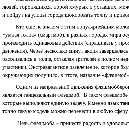
людей, торопящихся, порой хмурых и уставших, можн
и пойдут на улицы города шокировать толпу и приво
Кто еще не знаком с этим популярнейшим моло
«умная толпа» (смартмоб), в разных городах мира осу
производить одинаковые действия (спрашивать у про
движения). Через несколько минут акция завершалась 
рассеивались в толпе, оставляя зрителей в полном н
участники. Экстравагантное развлечение, которое бы
окружающих получило, в итоге, название «флэшмоб»,
Одним из направлений движения флэшмобберов, 
является танцевальный флэшмоб. В таком флешмобе о
которые выполняют единую задачу. Именно язык танц
точно такую модель можно перенести в любую сферу 
Цель флешмоба – принести радость и удовольст