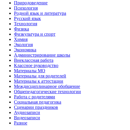
Природоведение
Психология
Родной язык и литература
Русский язык
Технология
Физика
Физкультура и спорт
Химия
Экология
Экономика
Администрирование школы
Внеклассная работа
Классное руководство
Материалы МО
Материалы для родителей
Материалы к аттестации
Междисциплинарное обобщение
Общепедагогические технологии
Работа с родителями
Социальная педагогика
Сценарии праздников
Аудиозаписи
Видеозаписи
Разное