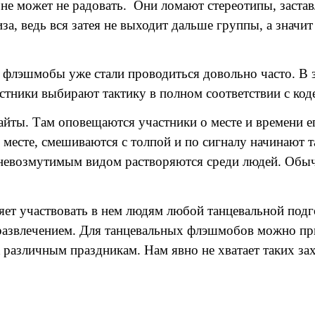
 не может не радовать. Они ломают стереотипы, застав
 ведь вся затея не выходит дальше группы, а значит 
 флэшмобы уже стали проводиться довольно часто. В 
астники выбирают тактику в полном соответствии с ко
айты. Там оповещаются участники о месте и времени ег
есте, смешиваются с толпой и по сигналу начинают та
невозмутимым видом растворяются среди людей. Обыч
т участвовать в нем людям любой танцевальной подго
 развлечением. Для танцевальных флэшмобов можно пр
к различным праздникам. Нам явно не хватает таких за