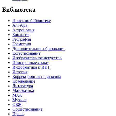
Библиотека
Поиск по библиотеке
Алгебра
Астрономия
Биология
География
Геометрия
Дополнительное образование
Естествознание
Изобразительное искусство
Иностранные языки
Информатика и ИКТ
История
Коррекционная педагогика
Краеведение
Литература
Математика
МХК
Музыка
ОБЖ
Обществознание
Право