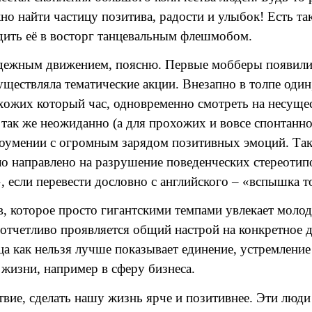
о найти частицу позитива, радости и улыбок! Есть т
дить её в восторг танцевальным флешмобом.
дежным движением, поясню. Первые мобберы появились
ществляла тематические акции. Внезапно в толпе один,
хожих который час, одновременно смотреть на несущес
так же неожиданно (а для прохожих и вовсе спонтанно)
едоумении с огромным зарядом позитивных эмоций. Так
ло направлено на разрушение поведенческих стереотип
 если перевести дословно с английского – «вспышка т
которое просто гигантскими темпами увлекает молодеж
тчетливо проявляется общий настрой на конкретное д
а как нельзя лучше показывает единение, устремлени
жизни, например в сферу бизнеса.
вие, сделать нашу жизнь ярче и позитивнее. Эти люди 