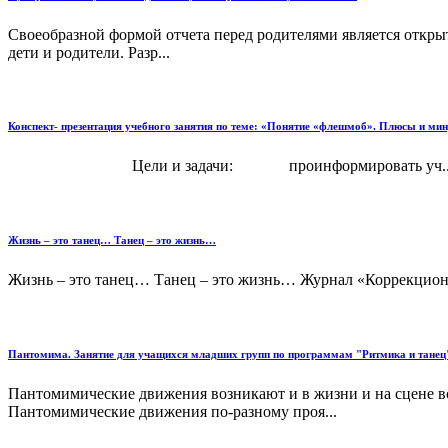
Своеобразной формой отчета перед родителями является открыт
дети и родители. Разр...
Конспект- презентация учебного занятия по теме: «Понятие «флешмоб». Плюсы и м
Цели и задачи: проинформировать уч..
Жизнь – это танец… Танец – это жизнь…
Жизнь – это танец… Танец – это жизнь… Журнал «Коррекционно
Пантомима. Занятие для учащихся младших групп по программам "Ритмика и танец"
Пантомимические движения возникают и в жизни и на сцене в
Пантомимические движения по-разному проя...