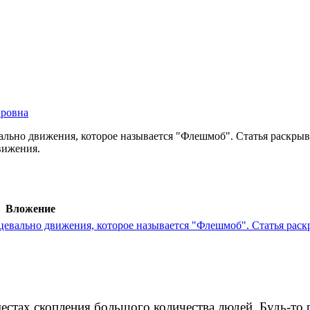
ировна
ально движения, которое называется "Флешмоб". Статья раскрыва
вижения.
Вложение
цевально движения, которое называется "Флешмоб". Статья раск
естах скопления большого количества людей. Будь-то р