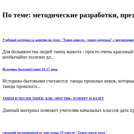
По теме: методические разработки, пр
Учебный материал к занятию по теме: "Танец живота - танец здоровья" с презентацие
Для большинства людей танец живота - просто очень красивый 
необычайно полезен дл...
Историко-бытовой танец 16-17 века
Историко-бытовыми считаются танцы прошлых веков, которые 
танцы прошлого...
ТАНЕЦ И ПЕСНЯ-ТАНЕЦ, КАК «МОСТИК» В ОПЕРУ И БАЛЕТ
Данный материал поможет учителям начальных классов дать пре
сценарий посвящённый ко дню танца 29 апреля "Танец сквозь века"