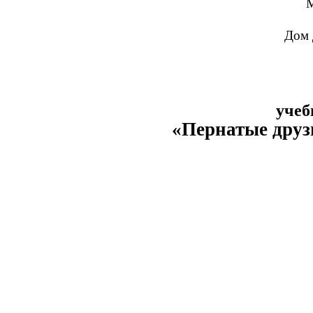
М
Дом 
учеб
«Пернатые друзь