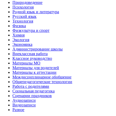
Природоведение
Психология
Родной язык и литература
Русский язык
Технология
Физика
Физкультура и спорт
Химия
Экология
Экономика
Администрирование школы
Внеклассная работа
Классное руководство
Материалы МО
Материалы для родителей
Материалы к аттестации
Междисциплинарное обобщение
Общепедагогические технологии
Работа с родителями
Социальная педагогика
Сценарии праздников
Аудиозаписи
Видеозаписи
Разное