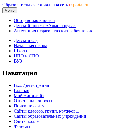
Образовательная социальная сеть
ns
portal.ru
Меню
Обзор возможностей
Детский проект «Алые паруса»
Аттестация педагогических работников
Детский сад
Начальная школа
Школа
НПО и СПО
ВУЗ
Навигация
Вход/регистрация
Главная
Мой мини-сайт
Ответы на вопросы
Поиск по сайту
Сайты классов, групп, кружков...
Сайты образовательных учреждений
Сайты коллег
Форумы