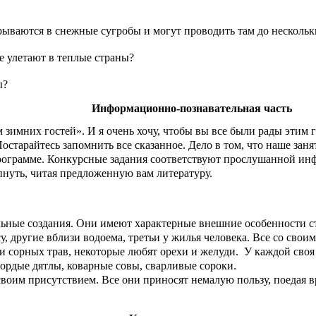
зарываются в снежные сугробы и могут проводить там до несколь
 улетают в теплые страны?
ы?
Информационно-познавательная часть
 зимних гостей». И я очень хочу, чтобы вы все были рады этим
остарайтесь запомнить все сказанное. Дело в том, что наше зан
рограмме. Конкурсные задания соответствуют прослушанной инфо
рпнуть, читая предложенную вам литературу.
ые создания. Они имеют характерные внешние особенности стро
 другие вблизи водоема, третьи у жилья человека. Все со свои
и сорных трав, некоторые любят орехи и желуди. У каждой своя 
ордые дятлы, коварные совы, сварливые сороки.
им присутствием. Все они приносят немалую пользу, поедая вр