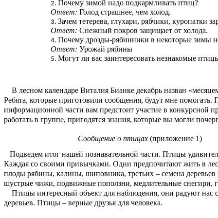
Почему зимой надо подкармливать птиц?
Ответ:
Голод страшнее, чем холод.
Зачем тетерева, глухари, рябчики, куропатки 
Ответ:
Снежный покров защищает от холода.
Почему дрозды-рябинники в некоторые зимы не
Ответ:
Урожай рябины
Могут ли вас заинтересовать незнакомые птиц
В лесном календаре Виталия Бианке декабрь назван «месяцем
Ребята, которые приготовили сообщения, будут мне помогать. П
информационной части вам предстоит участие в конкурсной п
работать в группе, пригодятся знания, которые вы могли поче
Сообщение о птицах
(приложение 1)
Подведем итог нашей познавательной части. Птицы удивительн
Каждая со своими привычками. Одни предпочитают жить в лесу,
плоды рябины, калины, шиповника, третьих – семена деревьев 
шустрые чижи, подвижные поползни, медлительные снегири, г
Птицы интересный объект для наблюдения, они радуют нас сво
деревьев. Птицы – верные друзья для человека.