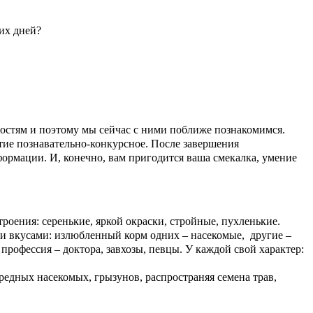
ких дней?
 гостям и поэтому мы сейчас с ними поближе познакомимся.
ятие познавательно-конкурсное. После завершения
рмации. И, конечно, вам пригодится ваша смекалка, умение
ения: серенькие, яркой окраски, стройные, пухленькие.
ми вкусами: излюбленный корм одних – насекомые, другие –
профессия – доктора, завхозы, певцы. У каждой свой характер:
едных насекомых, грызунов, распространяя семена трав,