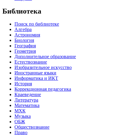
Библиотека
Поиск по библиотеке
Алгебра
Астрономия
Биология
География
Геометрия
Дополнительное образование
Естествознание
Изобразительное искусство
Иностранные языки
Информатика и ИКТ
История
Коррекционная педагогика
Краеведение
Литература
Математика
МХК
Музыка
ОБЖ
Обществознание
Право