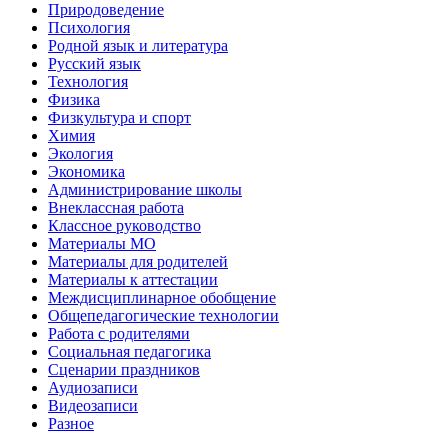
Природоведение
Психология
Родной язык и литература
Русский язык
Технология
Физика
Физкультура и спорт
Химия
Экология
Экономика
Администрирование школы
Внеклассная работа
Классное руководство
Материалы МО
Материалы для родителей
Материалы к аттестации
Междисциплинарное обобщение
Общепедагогические технологии
Работа с родителями
Социальная педагогика
Сценарии праздников
Аудиозаписи
Видеозаписи
Разное