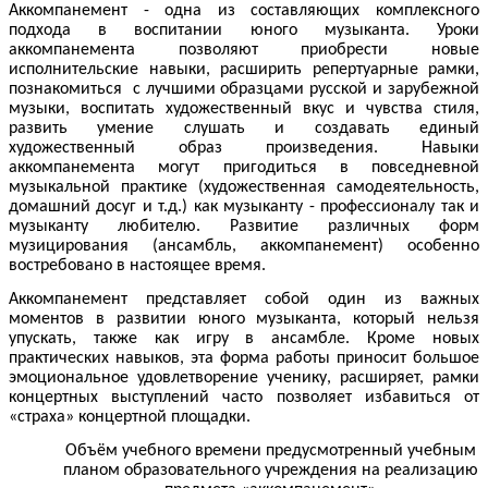
Аккомпанемент - одна из составляющих комплексного
подхода в воспитании юного музыканта. Уроки
аккомпанемента позволяют приобрести новые
исполнительские навыки, расширить репертуарные рамки,
познакомиться с лучшими образцами русской и зарубежной
музыки, воспитать художественный вкус и чувства стиля,
развить умение слушать и создавать единый
художественный образ произведения. Навыки
аккомпанемента могут пригодиться в повседневной
музыкальной практике (художественная самодеятельность,
домашний досуг и т.д.) как музыканту - профессионалу так и
музыканту любителю. Развитие различных форм
музицирования (ансамбль, аккомпанемент) особенно
востребовано в настоящее время.
Аккомпанемент представляет собой один из важных
моментов в развитии юного музыканта, который нельзя
упускать, также как игру в ансамбле. Кроме новых
практических навыков, эта форма работы приносит большое
эмоциональное удовлетворение ученику, расширяет, рамки
концертных выступлений часто позволяет избавиться от
«страха» концертной площадки.
Объём учебного времени предусмотренный учебным
планом образовательного учреждения на реализацию