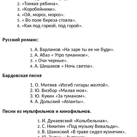
«Тонкая рябина».
«Коробейники».
«Ой, мороз, мороз».
« Во поле береза стояла».
«Как под горкой, под горой».
Русский романс:
А. Варламов «На заре ты ее не буди».
А. Абаз « Утро туманное».
« Очи черные».
А. Шишаков « Ночь светла».
Бардовская песня
1. О. Митяев «Изгиб гитары желтой».
2. Ю. Визбор «Милая моя».
3. Ю. Кукин «За туманом».
4. А. Дольский «Атланты».
Песни из мультфильмов и кинофильмов.
И. Дунаевский «Колыбельная».
С. Никитин «Под музыку Вивальди».
В. Шаинский «В траве сидел кузнечик».