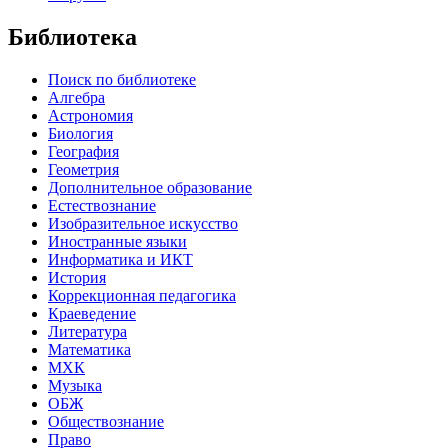
Библиотека
Поиск по библиотеке
Алгебра
Астрономия
Биология
География
Геометрия
Дополнительное образование
Естествознание
Изобразительное искусство
Иностранные языки
Информатика и ИКТ
История
Коррекционная педагогика
Краеведение
Литература
Математика
МХК
Музыка
ОБЖ
Обществознание
Право