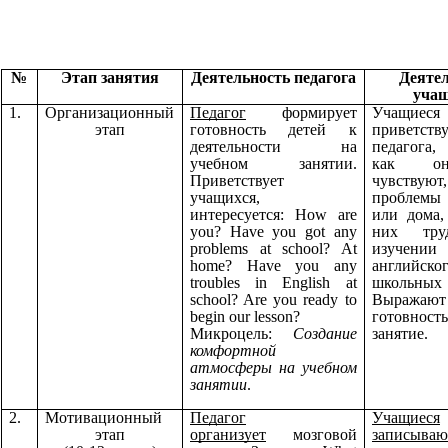
№
Этап занятия
Деятельность педагога
Деяте
уча
1.
Организационный
Педагог
формирует
Учащиеся
этап
готовность детей к
приветств
деятельности на
педагога,
учебном занятии.
как о
Приветствует
чувствуют,
учащихся,
проблем
интересуется: How are
или дома,
you? Have you got any
них тру
problems at school? At
изучении
home? Have you any
английско
troubles in English at
школьных
school? Are you ready to
Выражают
begin our lesson?
готовнос
Микроцель:
Создание
занятие.
комфортной
атмосферы на учебном
занятии
.
2.
Мотивационный
Педагог
Учащиеся
этап
организует
мозговой
записываю