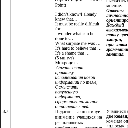
высказать 
Point)
мнение.
Ответы 
I didn’t know/I already
личностно
knew that….
ориентиро
It must be really difficult
Каждый
for ….
высказы
I wonder what can be
точку зре
done to…
эмоции, 
What surprise me was …
при этом
It’s hard to believe that …
грамматик
It’s a shame that …
занятия.
(5 минут)
Микроцель:
Организовать
практику
использования новой
информации по теме,
Осмыслить
полученную
информацию,
сформировать личное
отношение к ней.
3.7
Учащиеся д
Педагог акцентирует
две кома
внимание учащихся на
команда оп
региональных
«плюсы», в
проблемах: развитие