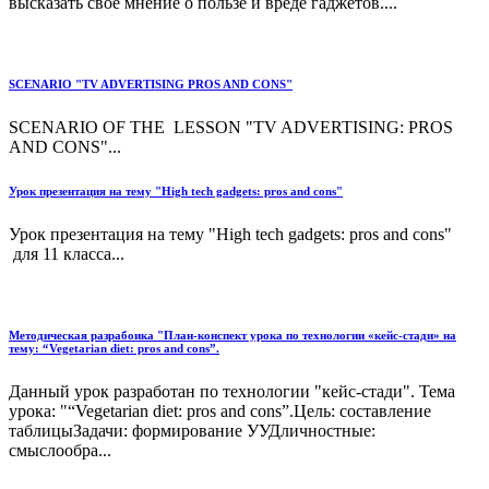
высказать своё мнение о пользе и вреде гаджетов....
SCENARIO "TV ADVERTISING PROS AND CONS"
SCENARIO OF THE LESSON "TV ADVERTISING: PROS
AND CONS"...
Урок презентация на тему "High tech gadgets: pros and cons"
Урок презентация на тему "High tech gadgets: pros and cons"
для 11 класса...
Методическая разрабоика "План-конспект урока по технологии «кейс-стади» на
тему: “Vegetarian diet: pros and cons”.
Данный урок разработан по технологии "кейс-стади". Тема
урока: "“Vegetarian diet: pros and cons”.Цель: составление
таблицыЗадачи: формирование УУДличностные:
смыслообра...