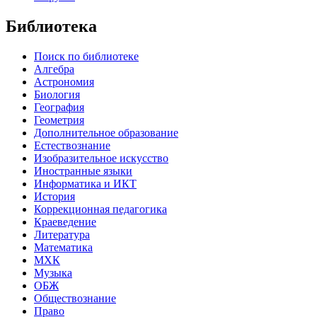
Библиотека
Поиск по библиотеке
Алгебра
Астрономия
Биология
География
Геометрия
Дополнительное образование
Естествознание
Изобразительное искусство
Иностранные языки
Информатика и ИКТ
История
Коррекционная педагогика
Краеведение
Литература
Математика
МХК
Музыка
ОБЖ
Обществознание
Право