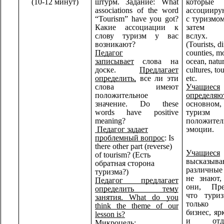
(10-12 минут)
штурм. Задание: What
которые
associations of the word
ассоцииру
“Tourism” have you got?
с туризмом
Какие ассоциации к
затем п
слову туризм у вас
вслух.
возникают?
(Tourists, di
Педагог
counties, m
записывает
слова на
ocean, natur
доске.
Предлагает
cultures, to
определить,
все ли эти
etc.
слова имеют
Учащиеся
положительное
определяю
значение. Do these
основно
words have positive
туризм 
meaning?
положител
Педагог задает
эмоции.
проблемный вопрос
: Is
there other part (reverse)
Учащиеся
of tourism? (Есть
высказыва
обратная сторона
различные
туризма?)
не знают
Педагог предлагает
они, Пре
определить тему
что тури
занятия. What do you
только 
think the theme of our
бизнес, я
lesson is?
и от
Микроцель: