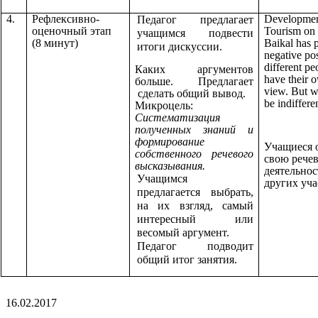
4.
Рефлексивно-
Developmen
Педагог предлагает
оценочный этап
Tourism on 
учащимся подвести
(8 минут)
Baikal has 
итоги дискуссии.
negative po
different pe
Каких аргументов
have their 
больше. Предлагает
view. But w
сделать общий вывод.
be indiffere
Микроцель:
Систематизация
полученных знаний и
формирование
Учащиеся 
собственного речевого
свою рече
высказывания.
деятельнос
Учащимся
других уча
предлагается выбрать,
на их взгляд, самый
интересный или
весомый аргумент.
Педагог подводит
общий итог занятия.
16.02.2017