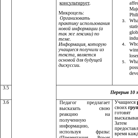
консультирует
.
affe
Majo
Микроцель:
Phil
Организовать
What
практику использования
stati
новой информации (а
glob
так же лексики) по
indu
теме.
Who 
Информация, которую
учащиеся получили из
winn
текста, является
lose
основой для будущей
Wha
дискуссии.
poss
dev
3.5
Перерыв 10
3.6
Учащиеся
Педагог предлагает
своих
гру
высказать свою
готовят
реакцию на
высказыва
полученную
Затем
информацию,
предоставл
используя фразы:
время каж
(Презентация Power