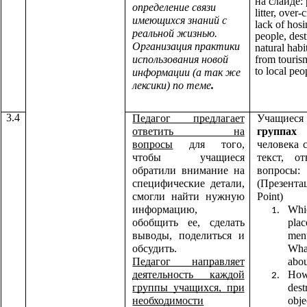
на слайде: 
определение связи
litter, over
имеющихся знаний с
lack of hosi
реальной жизнью.
people, dest
Организация практики
natural hab
использования новой
from touris
to local peo
информации (а так же
лексики) по теме
.
3.4
Педагог предлагает
Учащ
ответить на
группах
вопросы
для того,
человека 
чтобы учащиеся
текст, о
обратили внимание на
вопросы:
специфические детали,
(Презент
смогли найти нужную
Point)
информацию,
Whic
обобщить ее, сделать
plac
выводы, поделиться и
men
обсудить.
What
Педагог направляет
abou
деятельность каждой
How 
группы учащихся, при
dest
необходимости
obje