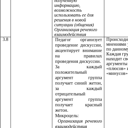
полученную
информацию,
возможность
использовать ее для
решения в новой
ситуации (общения)
Организация речевого
взаимодействия
3.8
Происходи
Педагог организует
мнениями 
проведение дискуссии,
по данному
акцентирует внимание
Каждая гр
на правилах
находит св
проведения дискуссии.
аргументы 
За каждый
«плюсов» 
положительный
«минусов»
аргумент группа
получает синий жетон,
за каждый
отрицательный
аргумент группа
получает красный
жетон.
Микроцель:
Организация речевого
взаимодействия