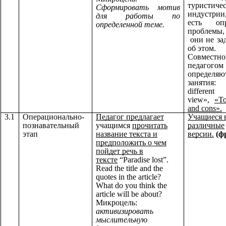
туристиче
Сформировать мотив
индустрии
для работы по
есть опр
определенной теме.
проблемы,
они не за
об этом.
Совме
педагогом
определ
занятия:
different
view»,
«To
and cons».
3.1
Операционально-
Педагог предлагает
Учащиеся 
познавательный
учащимся
прочитать
различные
этап
название текста и
версии.
(ф
предположить о чем
пойдет речь в
тексте
“Paradise lost”.
Read the title and the
quotes in the article?
What do you think the
article will be about?
Микроцель:
активизировать
мыслительную