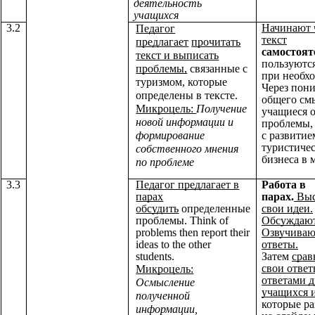
деятельность
учащихся
3.2
Начинают 
Педагог
текст
предлагает
прочитать
самостоят
текст и выписать
пользуютс
проблемы,
связанные с
при необх
туризмом, которые
Через пон
определены в тексте.
общего смы
Микроцель:
Получение
учащиеся 
новой информации и
проблемы,
формирование
с развитие
туристиче
собственного мнения
бизнеса в 
по проблеме
3.3
Педагог предлагает в
Работа в
парах
парах.
Выс
обсудить
определенные
свои идеи.
проблемы. Think of
Обсуждают
problems then report their
Озвучиваю
ideas to the other
ответы.
students.
Затем
срав
свои ответ
Микроцель:
ответами 
Осмысление
учащихся и
полученной
которые р
информации,