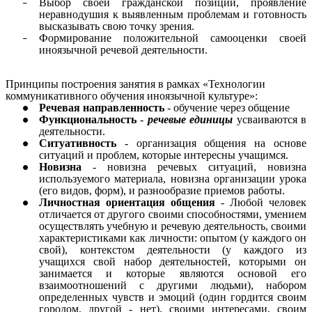
Выбор своей гражданской позиции, проявление
неравнодушия к выявленным проблемам и готовность
высказывать свою точку зрения.
Формирование положительной самооценки своей
иноязычной речевой деятельности.
Принципы построения занятия в рамках «Технологии
коммуникативного обучения иноязычной культуре»:
Речевая направленность
- обучение через общение
Функциональность
-
речевые единицы
усваиваются в
деятельности.
Ситуативность
- организация общения на основе
ситуаций и проблем, которые интересны учащимся.
Новизна
- новизна речевых ситуаций, новизна
используемого материала, новизна организации урока
(его видов, форм), и разнообразие приемов работы.
Личностная ориентация общения
- Любой человек
отличается от другого своими способностями, умением
осуществлять учебную и речевую деятельность, своими
характеристиками как личности: опытом (у каждого он
свой), контекстом деятельности (у каждого из
учащихся свой набор деятельностей, которыми он
занимается и которые являются основой его
взаимоотношений с другими людьми), набором
определенных чувств и эмоций (один гордится своим
городом, другой - нет), своими интересами, своим