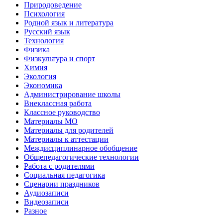
Природоведение
Психология
Родной язык и литература
Русский язык
Технология
Физика
Физкультура и спорт
Химия
Экология
Экономика
Администрирование школы
Внеклассная работа
Классное руководство
Материалы МО
Материалы для родителей
Материалы к аттестации
Междисциплинарное обобщение
Общепедагогические технологии
Работа с родителями
Социальная педагогика
Сценарии праздников
Аудиозаписи
Видеозаписи
Разное