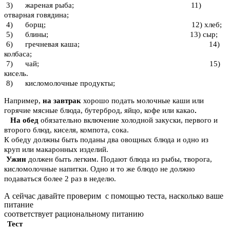
3) жареная рыба; 11)
отварная говядина;
4) борщ; 12) хлеб;
5) блины; 13) сыр;
6) гречневая каша; 14)
колбаса;
7) чай; 15)
кисель.
8) кисломолочные продукты;
Например,
на завтрак
хорошо подать молочные каши или
горячие мясные блюда, бутерброд, яйцо, кофе или какао
.
На
обед
обязательно включение холодной закуски, первого и
второго блюд, киселя, компота, сока.
К обеду должны быть поданы два овощных блюда и одно из
круп или макаронных изделий.
Ужин
должен быть легким. Подают блюда из рыбы, творога,
кисломолочные напитки. Одно и то же блюдо не должно
подаваться более 2 раз в неделю.
А сейчас давайте проверим с помощью теста, насколько ваше
питание
соответствует рациональному питанию
Тест