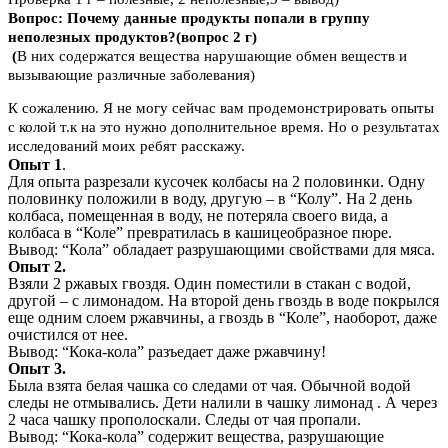
Вопрос: Почему данные продукты попали в группу
неполезных продуктов?(вопрос 2 г)
(
В них содержатся вещества нарушающие обмен веществ и
вызывающие различные заболевания)
К сожалению. Я не могу сейчас вам продемонстрировать опыты
с колой т.к на это нужно дополнительное время. Но о результатах
исследований моих ребят расскажу.
Опыт 1
.
Для опыта разрезали кусочек колбасы на 2 половинки. Одну
половинку положили в воду, другую – в “Колу”. На 2 день
колбаса, помещенная в воду, не потеряла своего вида, а
колбаса в “Коле” превратилась в кашицеобразное пюре.
Вывод: “Кола” обладает разрушающими свойствами для мяса.
Опыт 2.
Взяли 2 ржавых гвоздя. Один поместили в стакан с водой,
другой – с лимонадом. На второй день гвоздь в воде покрылся
еще одним слоем ржавчины, а гвоздь в “Коле”, наоборот, даже
очистился от нее.
Вывод: “Кока-кола” разъедает даже ржавчину!
Опыт 3.
Была взята белая чашка со следами от чая. Обычной водой
следы не отмывались. Дети налили в чашку лимонад . А через
2 часа чашку прополоскали. Следы от чая пропали.
Вывод: “Кока-кола” содержит вещества, разрушающие