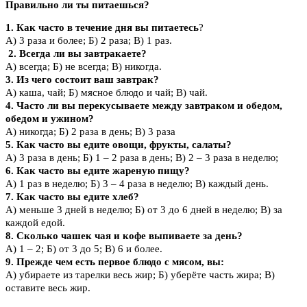
Правильно ли ты питаешься?
1. Как часто в течение дня вы питаетесь
?
А) 3 раза и более; Б) 2 раза; В) 1 раз.
2. Всегда ли вы завтракаете?
А) всегда; Б) не всегда; В) никогда.
3. Из чего состоит ваш завтрак?
А) каша, чай; Б) мясное блюдо и чай; В) чай.
4. Часто ли вы перекусываете между завтраком и обедом,
обедом и ужином?
А) никогда; Б) 2 раза в день; В) 3 раза
5. Как часто вы едите овощи, фрукты, салаты?
А) 3 раза в день; Б) 1 – 2 раза в день; В) 2 – 3 раза в неделю;
6. Как часто вы едите жареную пищу?
А) 1 раз в неделю; Б) 3 – 4 раза в неделю; В) каждый день.
7. Как часто вы едите хлеб?
А) меньше 3 дней в неделю; Б) от 3 до 6 дней в неделю; В) за
каждой едой.
8. Сколько чашек чая и кофе выпиваете за день?
А) 1 – 2; Б) от 3 до 5; В) 6 и более.
9. Прежде чем есть первое блюдо с мясом, вы:
А) убираете из тарелки весь жир; Б) уберёте часть жира; В)
оставите весь жир.