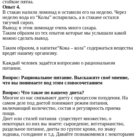
стойкие пятна.
Опыт 4.
В стакан налили лимонад и оставили его на неделю. Через
неделю вода из “Колы” испарилась, а в стакане остался
тягучий сироп.
Вывод: в этом лимонаде очень много сахара.
Таким образом из тех опытов которые мы услышали какой
можно сделать вывод.
Таким образом, в напитке“Кока – кола” содержаться вещества
вредят нашему организму.
Каждый человек задаётся вопросами о рациональном
питании.
Вопрос: Рациональное питание. Выскажите своё мнение,
что вы понимаете под этим словосочетанием
Вопрос: Что такое по вашему диета?
Многие из нас связывают диету с процессом похудения. На
самом деле под диетой понимают режим питания,
включающий количество, состав и регулярность приема
пищи.
Диет или стилей питания существует множество, о
некоторых из них вы знаете: сыроедение, вегетарианство,
раздельное питание, диеты по группе крови, по знаку
зодиака, голодание и т.д. Давайте познакомимся с некоторыми