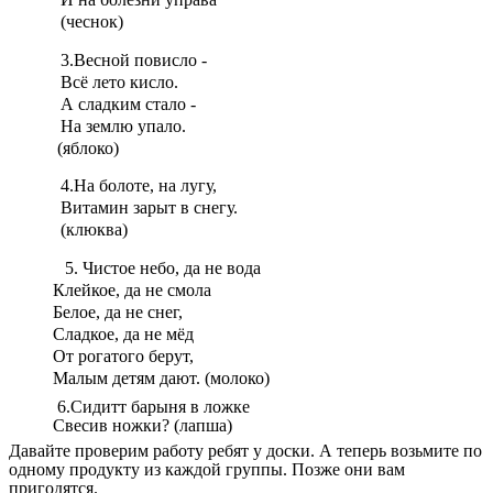
(чеснок)
3.Весной повисло -
Всё лето кисло.
А сладким стало -
На землю упало.
(яблоко)
4.На болоте, на лугу,
Витамин зарыт в снегу.
(клюква)
5. Чистое небо, да не вода
Клейкое, да не смола
Белое, да не снег,
Сладкое, да не мёд
От рогатого берут,
Малым детям дают. (молоко)
6.Сидитт барыня в ложке
Свесив ножки? (лапша)
Давайте проверим работу ребят у доски. А теперь возьмите по
одному продукту из каждой группы. Позже они вам
пригодятся.