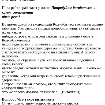
Пока ребята работают у доски
Попробуйте догадаться, о
каком компоненте
идет речь?
Во время одной из экспедиций Колумба часть экипажа сильно
заболела. Умирающие моряки попросили капитана высадить
их на каком-
нибудь острове, чтобы они смогли там спокойно умереть.
Колумб сжалился
над страдальцами, причалил к ближайшему острову, где
увидел много фруктовых деревьев и оставил больных вместе
с запасом всего необходимого на всякий случай. А спустя
несколько
месяцев, на обратном пути, его корабли вновь подошли к
этому берегу,
чтобы предать останки несчастных моряков земле. Каково же
было их
удивление, когда они встретили своих товарищей живыми и
здоровыми.
Остров назвали «Кюрасао», что значит по-португальски
«оздоравливающий».
Что же спасло моряков от гибели? (Витамины)
Вопрос : Что такое витамины?
Ответить на этот вопрос вы можете иак же