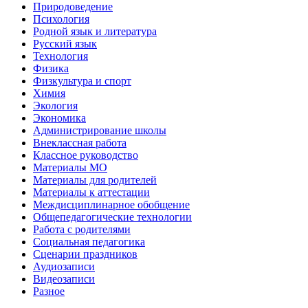
Природоведение
Психология
Родной язык и литература
Русский язык
Технология
Физика
Физкультура и спорт
Химия
Экология
Экономика
Администрирование школы
Внеклассная работа
Классное руководство
Материалы МО
Материалы для родителей
Материалы к аттестации
Междисциплинарное обобщение
Общепедагогические технологии
Работа с родителями
Социальная педагогика
Сценарии праздников
Аудиозаписи
Видеозаписи
Разное