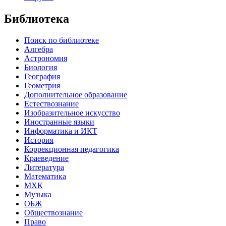
Библиотека
Поиск по библиотеке
Алгебра
Астрономия
Биология
География
Геометрия
Дополнительное образование
Естествознание
Изобразительное искусство
Иностранные языки
Информатика и ИКТ
История
Коррекционная педагогика
Краеведение
Литература
Математика
МХК
Музыка
ОБЖ
Обществознание
Право