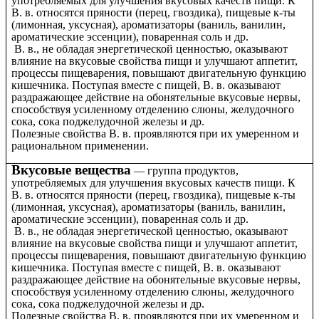
употребляемых для улучшения вкусовых качеств пищи. К
В. в. относятся пряности (перец, гвоздика), пищевые к-ты
(лимонная, уксусная), ароматизаторы (ваниль, ванилин,
ароматические эссенции), поваренная соль и др.
В. в., не обладая энергетической ценностью, оказывают
влияние на вкусовые свойства пищи и улучшают аппетит,
процессы пищеварения, повышают двигательную функцию
кишечника. Поступая вместе с пищей, В. в. оказывают
раздражающее действие на обонятельные вкусовые нервы,
способствуя усиленному отделению слюны, желудочного
сока, сока поджелудочной железы и др.
Полезные свойства В. в. проявляются при их умеренном и
рациональном применении.
Вкусовые вещества
группа продуктов,
—
употребляемых для улучшения вкусовых качеств пищи. К
В. в. относятся пряности (перец, гвоздика), пищевые к-ты
(лимонная, уксусная), ароматизаторы (ваниль, ванилин,
ароматические эссенции), поваренная соль и др.
В. в., не обладая энергетической ценностью, оказывают
влияние на вкусовые свойства пищи и улучшают аппетит,
процессы пищеварения, повышают двигательную функцию
кишечника. Поступая вместе с пищей, В. в. оказывают
раздражающее действие на обонятельные вкусовые нервы,
способствуя усиленному отделению слюны, желудочного
сока, сока поджелудочной железы и др.
Полезные свойства В. в. проявляются при их умеренном и