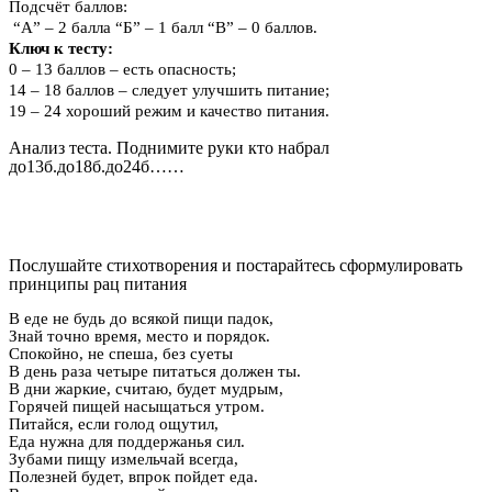
Подсчёт баллов:
“А” – 2 балла “Б” – 1 балл “В” – 0 баллов.
Ключ к тесту:
0 – 13 баллов – есть опасность;
14 – 18 баллов – следует улучшить питание;
19 – 24 хороший режим и качество питания.
Анализ теста. Поднимите руки кто набрал
до13б.до18б.до24б……
Послушайте стихотворения и постарайтесь сформулировать
принципы рац питания
В еде не будь до всякой пищи падок,
Знай точно время, место и порядок.
Спокойно, не спеша, без суеты
В день раза четыре питаться должен ты.
В дни жаркие, считаю, будет мудрым,
Горячей пищей насыщаться утром.
Питайся, если голод ощутил,
Еда нужна для поддержанья сил.
Зубами пищу измельчай всегда,
Полезней будет, впрок пойдет еда.