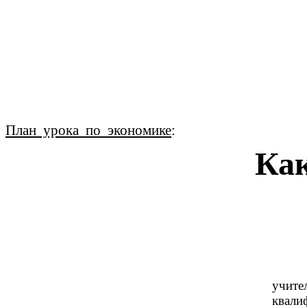
План урока по экономике
:
Как
учитель выс
квалификационной 