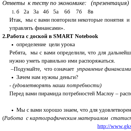
Ответы к тесту по экономике: (презентация)
б 2а 3а 4б 5а 6б 7б 8в
Итак, мы с вами повторили некоторые понятия и
управлять финансами».
2.Работа с доской в SMART Notebook
определение цели урока
Ребята, мы с вами определили, что для дальнейш
нужно уметь правильно ими распоряжаться.
–Подумайте, что означает
управление финансами
Зачем нам нужны деньги?
-
(удовлетворять наши потребности)
Перед вами пирамида потребностей Маслоу – расп
Мы с вами хорошо знаем, что для удовлетворен
(
Работа с картографическим материалом статистич
http://www.gk