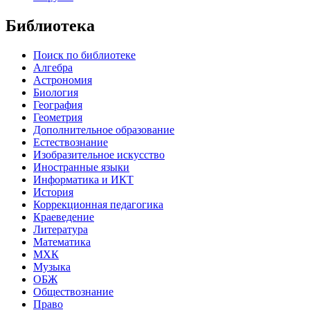
Библиотека
Поиск по библиотеке
Алгебра
Астрономия
Биология
География
Геометрия
Дополнительное образование
Естествознание
Изобразительное искусство
Иностранные языки
Информатика и ИКТ
История
Коррекционная педагогика
Краеведение
Литература
Математика
МХК
Музыка
ОБЖ
Обществознание
Право