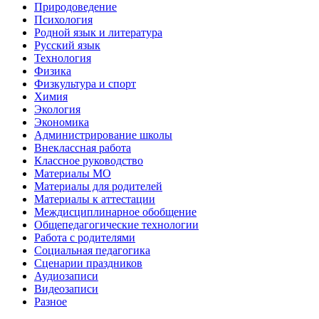
Природоведение
Психология
Родной язык и литература
Русский язык
Технология
Физика
Физкультура и спорт
Химия
Экология
Экономика
Администрирование школы
Внеклассная работа
Классное руководство
Материалы МО
Материалы для родителей
Материалы к аттестации
Междисциплинарное обобщение
Общепедагогические технологии
Работа с родителями
Социальная педагогика
Сценарии праздников
Аудиозаписи
Видеозаписи
Разное